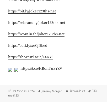
https://bit.ly/joker123ths-net
https://rebrand.ly/joker123ths-net
https://wow.in.th/joker123ths-net
https://cutt.ly/xeCjDbed
https://shorturl.asia/ZXRYj
https://t.co/HBonTuBYZV
เขียน
ผู้
หมวด
ป้าย
13 ธันวาคม 2024
Jeremy Morgan
โจ๊กเกอร์123
โจ๊ก
เมื่อ
เขียน
หมู่
กำกับ
เกอร์123
แนะแนว