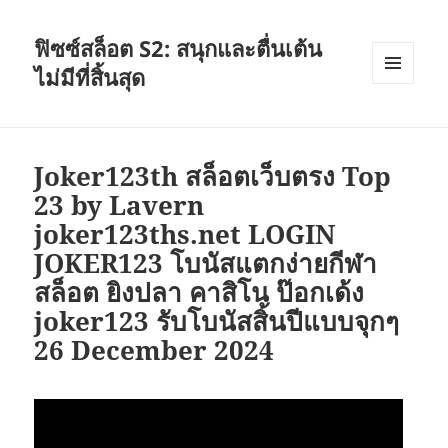
ฟิซซ์สล็อต S2: สนุกและตื่นเต้น
ไม่มีที่สิ้นสุด
เมนู
และวิด
เจ็ต
Joker123th สล็อตเว็บตรง Top
23 by Lavern
joker123ths.net LOGIN
JOKER123 โบนัสแตกง่ายกีฬา
สล็อต ยิงปลา คาสิโน ป๊อกเด้ง
joker123 รับโบนัสสิ้นปีแบบจุกๆ
26 December 2024