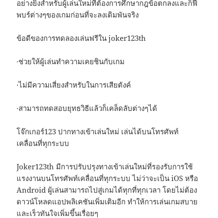
อย่างยิ่งสำหรับผู้เล่นใหม่ที่ต้องการศึกษากฎข้อตกลงและก็ฟี
พบร์ต่างๆของเกมก่อนที่จะลงเดิมพันจริง
ข้อดีของการทดลองเล่นฟรีใน joker123th
·ช่วยให้ผู้เล่นทำความเคยชินกับเกม
·ไม่มีความเสี่ยงสำหรับในการเสียตังค์
·สามารถทดสอบยุทธวิธีแล้วก็เคล็ดลับต่างๆได้
โจ๊กเกอร์123 ปากทางเข้าเล่นใหม่ เล่นได้บนโทรศัพท์
เคลื่อนที่ทุกระบบ
Joker123th มีการปรับปรุงทางเข้าเล่นใหม่ที่รองรับการใช้
แรงงานบนโทรศัพท์เคลื่อนที่ทุกระบบ ไม่ว่าจะเป็น iOS หรือ
Android ผู้เล่นสามารถไปสู่เกมได้ทุกที่ทุกเวลา โดยไม่ต้อง
ดาวน์โหลดแอปพลิเคชันเพิ่มเติมอีก ทำให้การเล่นเกมสบาย
และเร็วทันใจเพิ่มขึ้นเรื่อยๆ