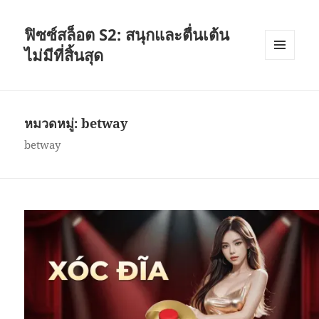
ฟิซซ์สล็อต S2: สนุกและตื่นเต้น
ไม่มีที่สิ้นสุด
เมนู
และวิด
เจ็ต
หมวดหมู่:
betway
betway