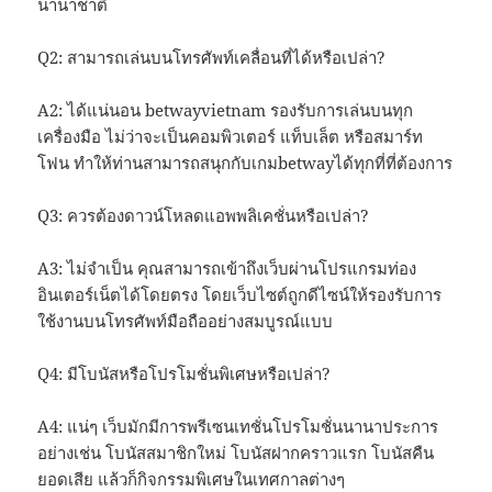
นานาชาติ
Q2: สามารถเล่นบนโทรศัพท์เคลื่อนที่ได้หรือเปล่า?
A2: ได้แน่นอน betwayvietnam รองรับการเล่นบนทุก
เครื่องมือ ไม่ว่าจะเป็นคอมพิวเตอร์ แท็บเล็ต หรือสมาร์ท
โฟน ทำให้ท่านสามารถสนุกกับเกมbetwayได้ทุกที่ที่ต้องการ
Q3: ควรต้องดาวน์โหลดแอพพลิเคชั่นหรือเปล่า?
A3: ไม่จำเป็น คุณสามารถเข้าถึงเว็บผ่านโปรแกรมท่อง
อินเตอร์เน็ตได้โดยตรง โดยเว็บไซต์ถูกดีไซน์ให้รองรับการ
ใช้งานบนโทรศัพท์มือถืออย่างสมบูรณ์แบบ
Q4: มีโบนัสหรือโปรโมชั่นพิเศษหรือเปล่า?
A4: แน่ๆ เว็บมักมีการพรีเซนเทชั่นโปรโมชั่นนานาประการ
อย่างเช่น โบนัสสมาชิกใหม่ โบนัสฝากคราวแรก โบนัสคืน
ยอดเสีย แล้วก็กิจกรรมพิเศษในเทศกาลต่างๆ