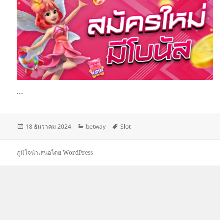
…
เขียน
หมวด
ป้าย
18 ธันวาคม 2024
betway
Slot
เมื่อ
หมู่
กำกับ
ภูมิใจนำเสนอโดย WordPress