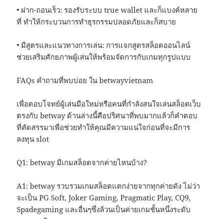
• ฝาก-ถอนเร็ว: รองรับระบบ true wallet และก็แบงค์หลาย
ที่ ทำให้กระบวนการทำธุรกรรมปลอดภัยและก็สบาย
• มีสูตรและแนวทางการเล่น: การแจกสูตรสล็อตออนไลน์
ช่วยเสริมศักยภาพผู้เล่นให้พร้อมจัดการกับเกมทุกรูปแบบ
FAQs คำถามที่พบบ่อย ใน betwayvietnam
เพื่อตอบโจทย์ผู้เล่นมือใหม่หรือคนที่กำลังสนใจเล่นสล็อตเว็บ
ตรงกับ betway ด้านล่างนี้คือปริศนาที่พบมากแล้วก็คำตอบ
ที่คัดสรรมาเพื่อช่วยทำให้คุณมีความแน่ใจก่อนที่จะมีการ
ลงทุน slot
Q1: betway มีเกมสล็อตจากค่ายไหนบ้าง?
A1: betway รวบรวมเกมสล็อตแตกง่ายจากทุกค่ายดัง ไม่ว่า
จะเป็น PG Soft, Joker Gaming, Pragmatic Play, CQ9,
Spadegaming และอื่นๆซึ่งล้วนเป็นค่ายเกมชั้นหนึ่งระดับ