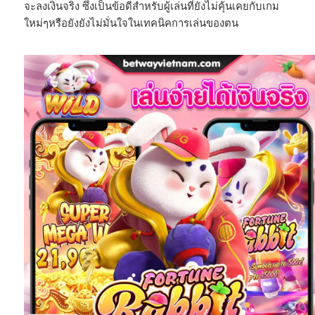
จะลงเงินจริง ซึ่งเป็นข้อดีสำหรับผู้เล่นที่ยังไม่คุ้นเคยกับเกม
ใหม่ๆหรือยังยังไม่มั่นใจในเทคนิคการเล่นของตน