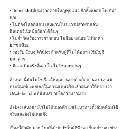
• debet slotมีเกมจากค่ายใหญ่ทุกแนว อีกทั้งสล็อต ไพ่ กีฬา
หวย
• ไม่ต้องโหลดแอป เล่นผ่านโปรแกรมสำหรับเล่น
อินเตอร์เน็ตมือถือก็ได้ลื่นๆ
• ไม่จำกัดเรื่องการฝากถอน ไม่มีอย่างน้อย ไม่หักค่า
ธรรมเนียม
• รองรับ True Wallet สำหรับผู้ที่ไม่ได้อยากใช้บัญชี
ธนาคาร
• มีแอดมินจริงที่ตอบไว ไม่ใช่บอทเล่นๆ
สิ่งเหล่านี้มันไม่ใช่เรื่องใหญ่มากมายถ้าเกิดอ่านคร่าวๆแม้
กระนั้นเพียงพอเจอในความเป็นจริงแล้วมันทำให้ทราบว่า
เล่นdebet slotที่นี่มันสบายใจกว่ามากมาย
debet เล่นอย่างไรไม่ให้หมดตัว แชร์แนวทางตั้งลิมิตที่ผมใช้
จริงและยังไม่เคยเจ๊ง
เรื่องนี้สำคัญมาก โดยยิ่งไปกว่านั้นผู้ที่พึ่งจะเริ่มอย่างผม ช่วง