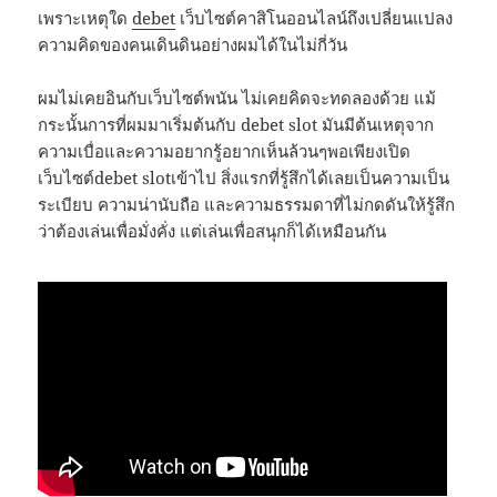
เพราะเหตุใด
debet
เว็บไซต์คาสิโนออนไลน์ถึงเปลี่ยนแปลง
ความคิดของคนเดินดินอย่างผมได้ในไม่กี่วัน
ผมไม่เคยอินกับเว็บไซต์พนัน ไม่เคยคิดจะทดลองด้วย แม้
กระนั้นการที่ผมมาเริ่มต้นกับ debet slot มันมีต้นเหตุจาก
ความเบื่อและความอยากรู้อยากเห็นล้วนๆพอเพียงเปิด
เว็บไซต์debet slotเข้าไป สิ่งแรกที่รู้สึกได้เลยเป็นความเป็น
ระเบียบ ความน่านับถือ และความธรรมดาที่ไม่กดดันให้รู้สึก
ว่าต้องเล่นเพื่อมั่งคั่ง แต่เล่นเพื่อสนุกก็ได้เหมือนกัน