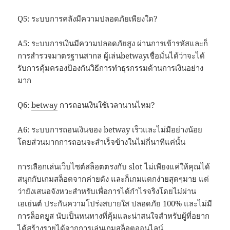
Q5: ระบบการคลังมีความปลอดภัยเพียงใด?
A5: ระบบการเงินมีความปลอดภัยสูง ผ่านการเข้ารหัสและก็
การสำรวจมาตรฐานสากล ผู้เล่นbetwayเชื่อมั่นได้ว่าจะได้
รับการคุ้มครองป้องกันวิธีการทำธุรกรรมด้านการเงินอย่าง
มาก
Q6:
betway
การถอนเงินใช้เวลานานไหม?
A6: ระบบการถอนเงินของ betway เร็วและไม่มีอย่างน้อย
โดยส่วนมากการถอนจะสำเร็จข้างในไม่กี่นาทีแค่นั้น
การเลือกเล่นเว็บไซต์สล็อตตรงกับ slot ไม่เพียงแค่ให้คุณได้
สนุกกับเกมสล็อตจากค่ายดัง และก็เกมแตกง่ายสุดๆมาย แต่
ว่ายังเสนอจังหวะสำหรับเพื่อการได้กำไรจริงโดยไม่ผ่าน
เอเย่นต์ ประกันความโปร่งสบายใส ปลอดภัย 100% และไม่มี
การล็อคยูส นับเป็นหนทางที่คุ้มและน่าสนใจสำหรับผู้ที่อยาก
ได้สร้างรายได้จากการเล่นเกมสล็อตออนไลน์