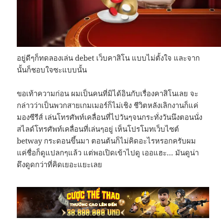
อยู่ดีๆก็ทดลองเล่น debet เว็บคาสิโน แบบไม่ตั้งใจ และจาก
นั้นก็ชอบใจซะแบบนั้น
ขอเท้าความก่อน ผมเป็นคนที่มิได้อินกับเรื่องคาสิโนเลย จะ
กล่าวว่าเป็นพวกสายเกมเมอร์ก็ไม่เชิง ชีวิตหลังเลิกงานก็แค่
มองซีรีส์ เล่นโทรศัพท์เคลื่อนที่ไปวันๆจนกระทั่งวันนึงตอนนั่ง
สไลด์โทรศัพท์เคลื่อนที่เล่นๆอยู่ เห็นโปรโมทเว็บไซต์
betway กระดอนขึ้นมา ตอนต้นก็ไม่คิดอะไรหรอกครับผม
แค่ชื่อก็ดูแปลกๆแล้ว แต่พอเปิดเข้าไปดู เออแฮะ… มันดูน่า
ดึงดูดกว่าที่คิดเยอะแยะเลย