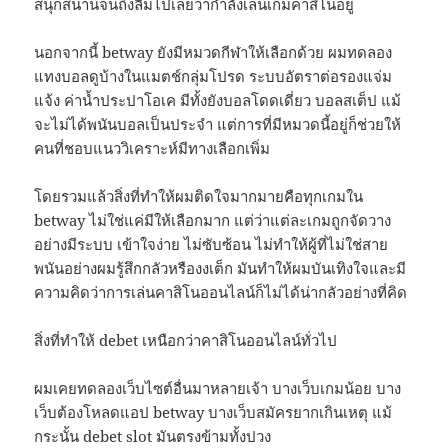
สนุกสนานจนถึงลืมไปเลยว่ากำลังเล่นเกมคาสิโนอยู่
นอกจากนี้ betway ยังมีหมวดกีฬาให้เลือกด้วย ผมทดลอง
แทงบอลดูบ้างในแมตช์กลุ่มโปรด ระบบอัตราต่อรองแจ่ม
แจ้ง ค่าน้ำประปาโอเค มีทั้งยังบอลโดดเดี่ยว บอลสเต็ป แม้
จะไม่ได้พนันบอลเป็นประจำ แต่การที่มีหมวดนี้อยู่ก็ช่วยให้
คนที่ชอบแนววิเคราะห์มีทางเลือกเพิ่ม
โดยรวมแล้วสิ่งที่ทำให้ผมติดใจมากมายคือทุกเกมใน
betway ไม่ใช่แค่มีให้เลือกมาก แต่ว่าแต่ละเกมถูกจัดวาง
อย่างมีระบบ เข้าใจง่าย ไม่ซับซ้อน ไม่ทำให้ผู้ที่ไม่ใช่สาย
พนันอย่างผมรู้สึกกลัวหรืองงเต็ก มันทำให้ผมบันเทิงใจและมี
ความคิดว่าการเล่นคาสิโนออนไลน์ก็ไม่ได้น่ากลัวอย่างที่คิด
สิ่งที่ทำให้ debet เหนือกว่าคาสิโนออนไลน์ทั่วไป
ผมเคยทดลองเว็บไซต์อื่นมาหลายเจ้า บางเว็บเกมน้อย บาง
เว็บต้องโหลดแอป betway บางเว็บสมัครยากเกินเหตุ แม้
กระนั้น debet slot มันตรงข้ามทั้งปวง