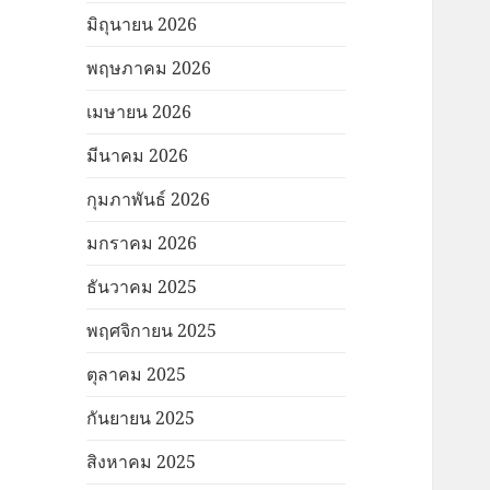
มิถุนายน 2026
พฤษภาคม 2026
เมษายน 2026
มีนาคม 2026
กุมภาพันธ์ 2026
มกราคม 2026
ธันวาคม 2025
พฤศจิกายน 2025
ตุลาคม 2025
กันยายน 2025
สิงหาคม 2025