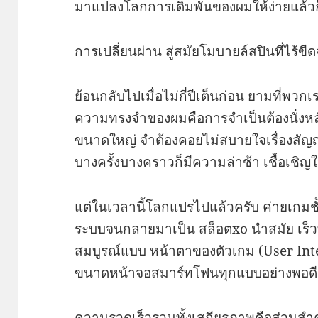
มาแปลงโลกการเดิมพันของผมให้ง่ายแล้วก
การเปลี่ยนผ่าน สู่สมัยโมบายล์สปินที่ไร้ขี
ย้อนกลับไปเมื่อไม่กี่ปีเต็นก่อน ยามที่พว
ความทรงจำของผมคือการจำเป็นต้องนั่งหลั
ขนาดใหญ่ จำต้องคอยไม่สบายใจเรื่องสัญญ
บางครั้งบางคราวก็มีความล่าช้า เชื้อเชิ
แต่ในเวลานี้โลกแปรไปแล้วครับ ค่ายเกมช
ระบบจนกลายมาเป็น สล็อตxo นำสมัย เร็วทั
สมบูรณ์แบบ หน้าตาของตัวเกม (User Inte
ขนาดหน้าจอสมาร์ทโฟนทุกแบบอย่างพอดี
ความรวดเร็วรวมทั้งเสถียรภาพคือส่วนสำคัญท