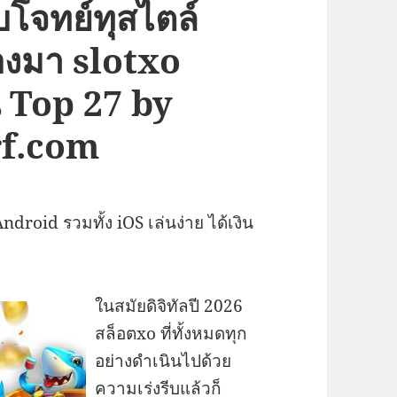
บโจทย์ทุสไตล์
้องมา slotxo
ัน Top 27 by
rf.com
ndroid รวมทั้ง iOS เล่นง่าย ได้เงิน
ในสมัยดิจิทัลปี 2026
สล็อตxo ที่ทั้งหมดทุก
อย่างดำเนินไปด้วย
ความเร่งรีบแล้วก็