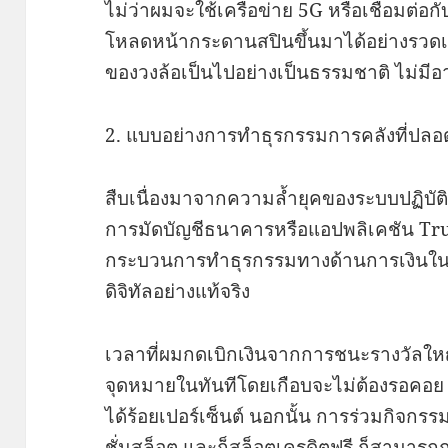
ไม่ว่าผมจะใช้เครือข่าย 5G หรือเชื่อมต่
โหลดหน้ากระดานสปินขึ้นมาได้อย่างรวดเร
ของวงล้อเป็นไปอย่างเป็นธรรมชาติ ไม่มีอ
2. แบบอย่างการทำธุรกรรมการคลังที่ปลอด
สืบเนื่องมาจากความล้ำยุคของระบบปฏิบัติ
การมัดบัญชีธนาคารหรือแอปพลิเคชัน True
กระบวนการทำธุรกรรมทางด้านการเงินในแพล
ดิจิทัลอย่างแท้จริง
เวลาที่ผมกดเบิกเงินจากการชนะรางวัลใหญ
จุดหมายในทันทีโดยเกือบจะไม่ต้องรอคอย 
ได้ร้อยเปอร์เซ็นต์ นอกนั้น การร่วมกิจกรร
ชั่นสล็อต และก็สล็อตเครดิตฟรี ก็สามารถ