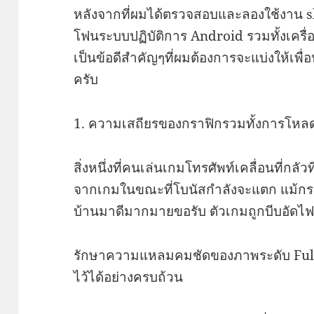
หลังจากที่ผมได้ตรวจสอบและลองใช้งาน slo
โฟนระบบปฏิบัติการ Android รวมทั้งเครื่องส่
เป็นข้อดีสำคัญๆที่ผมต้องการจะแบ่งให้เพื่
ครับ
1. ความเสถียรของกราฟิกรวมทั้งการโหลดท
สิ่งหนึ่งที่คนเล่นเกมโทรศัพท์เคลื่อนที่กล
จากเกมในขณะที่โบนัสกำลังจะแตก แม้กระน
บ้านมาดีมากมายขอรับ ตัวเกมถูกบีบอัดไฟล
รักษาความแหลมคมชัดของภาพระดับ Full H
ไว้ได้อย่างครบถ้วน