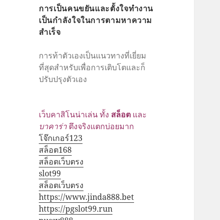
การเป็นคนขยันและตั้งใจทำงาน
เป็นกำลังใจในการตามหาความ
สำเร็จ
การท้าตัวเองเป็นแนวทางที่เยี่ยม
ที่สุดสำหรับเพื่อการเติบโตและก็
ปรับปรุงตัวเอง
เว็บคาสิโนน่าเล่น ทั้ง
สล็อต
และ
บาคาร่า
ตึงจริงแตกบ่อยมาก
โจ๊กเกอร์123
สล็อต168
สล็อตเว็บตรง
slot99
สล็อตเว็บตรง
https://www.jinda888.bet
https://pgslot99.run