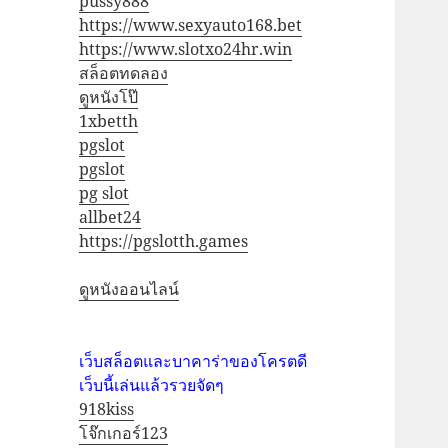
pussy888
https://www.sexyauto168.bet
https://www.slotxo24hr.win
สล็อตทดลอง
ดูหนังโป๊
1xbetth
pgslot
pgslot
pg slot
allbet24
https://pgslotth.games
ดูหนังออนไลน์
เว็บสล็อตและบาคาร่าของโครตดี
เว็บนี้เล่นแล้วรวยจัดๆ
918kiss
โจ๊กเกอร์123