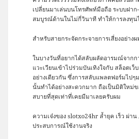
เปลี่ยนมาเล่นบนโทรศัพท์มือถือ ระบบฝา
สมบูรณ์ด้านในไม่กี่วินาที ทำให้การลงทุนไ
สำหรับสายกระจัดกระจายการเสี่ยงอย่างผ
ในบางวันที่อยากได้สลับผลัดอารมณ์จากก
แวะเวียนเข้าไปร่วมบันเทิงใจกับ สล็อตเว
อย่างเดียวกัน ซึ่งการสลับแพลตฟอร์มไปๆมา
นั้นทำได้อย่างสะดวกมาก ถือเป็นมิติใหม
สบายที่สุดเท่าที่เคยมีมาเลยครับผม
ความเจ๋งของ slotxo24hr ล้ำยุค เร็ว ผ่าน
ประสบการณ์ใช้งานจริง