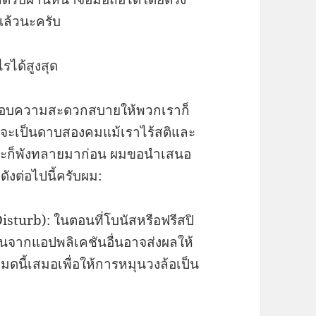
แล้วนะครับ
รได้สูงสุด
ี่มอบความสะดวกสบายให้พวกเราก็
าจจะเป็นดาบสองคมแม้เราไร้สติและ
งและก็พังทลายมาก่อน ผมขอนำเสนอ
ังต่อไปนี้ครับผม:
isturb): ในตอนที่โบนัสหรือฟรีสปิ
อนจากแอปพลิเคชันอื่นอาจส่งผลให้
มดนี้เสมอเพื่อให้การหมุนวงล้อเป็น