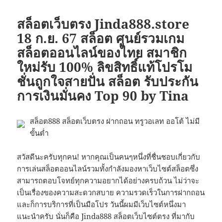
สล็อตเว็บตรง Jinda888.store
18 ก.ย. 67 สล็อต ศูนย์รวมเกม
สล็อตออนไลน์ของไทย สมาชิก
ใหม่รับ 100% ลิขสิทธิ์แท้โปรโม
ชั่นถูกใจสายปั่น สล็อต รับประกัน
การเงินมั่นคง Top 90 by Tina
สล็อต888 สล็อตเว็บตรง ฝากถอน ทรูวอเลท ออโต้ ไม่มี
ขั้นต่ำ
สวัสดีนะครับทุกคน! หากคุณเป็นคนๆหนึ่งที่ชื่นชอบเกี่ยวกับ
การเล่นสล็อตออนไลน์รวมทั้งกำลังมองหาเว็บไซต์สล็อตซึ่ง
สามารถตอบโจทย์ทุกความอยากได้อย่างครบถ้วน ไม่ว่าจะ
เป็นเรื่องของความสะดวกสบาย ความรวดเร็วในการฝากถอน
และก็การบริการที่เป็นมือโปร วันนี้ผมมีเว็บไซต์หนึ่งมา
แนะนำครับ นั่นก็คือ Jinda888 สล็อตเว็บไซต์ตรง ที่มากับ