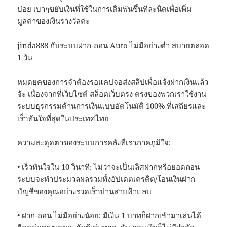
บ่อย เบาๆขยับเงินที่ใช้ในการเดิมพันขึ้นทีละนิดเพื่อเพิ่ม
มูลค่าของเงินรางวัลค่ะ
jinda888 กับระบบฝาก-ถอน Auto ไม่มีอย่างต่ำ สบายตลอด
1 วัน
หมดยุคของการจำต้องรอแคปจอส่งสลิปเพื่อแจ้งฝากเงินแล้ว
จ้ะ เนื่องจากที่เว็บไซต์ สล็อตเว็บตรง ตรงของพวกเราใช้งาน
ระบบธุรกรรมด้านการเงินแบบอัตโนมัติ 100% ที่เสถียรและ
เร็วทันใจที่สุดในประเทศไทย
ความสะดุดตาของระบบการคลังที่เราภาคภูมิใจ:
• เร็วทันใจใน 10 วินาที: ไม่ว่าจะเป็นเลิศฝากหรือยอดถอน
ระบบจะทำประมวลผลรวมทั้งอัปเดตเครดิต/โอนเงินฝาก
บัญชีของคุณอย่างรวดเร็วปานสายฟ้าแลบ
• ฝาก-ถอน ไม่มีอย่างน้อย: มีเงิน 1 บาทก็ฝากเข้ามาเล่นได้