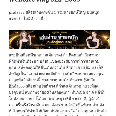
jinda888 สล็อตเว็บตรงชั้น 1 รวมค่ายยักษ์ใหญ่ ปั่นสนุก
แจกจริง ไม่มีคำว่าเบื่อ!
สายปั่นสล็อตห้ามพลาดเด็ดขาด! ถ้าเกิดคุณกำลังตามหา
พิกัดทำเงินที่จะมาเปลี่ยนแปลงประสบการณ์การเล่นเกม
ออนไลน์ของคุณให้ตื่นเต้นกว่าเดิม ท้าทายกว่าเดิม และก็ที่
สำคัญเป็น “แตกง่ายดายเสียยิ่งกว่าเดิม” ขอบอกเลยว่าคุณ
มาถูกที่แล้วจ้ะ วันนี้เราจะพาทุกคนไปทำความรู้จักกับ
jinda888 สล็อตเว็บไซต์ตรง ที่กำลังเดินทางมาแรงที่สุด
ปัจจุบันนี้ ลบภาพจำของเว็บสล็อตเก่าๆที่น่าเบื่อ จำเจ แล้วก็
โบนัสออกยากไปได้เลย ด้วยเหตุว่าที่นี่พวกเราคือผู้นำเข้า
ความรื่นเริงใจระดับสากล ส่งตรงเกมลิขสิทธิ์แท้จากค่ายดัง
ทั่วโลกมาให้ท่านได้เลือกเล่นกันแบบจุใจ ไม่ว่าคุณจะเป็นนัก