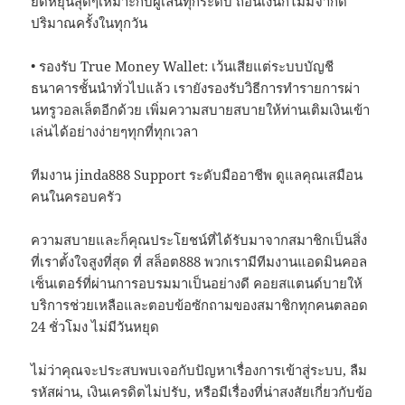
ยืดหยุ่นสุดๆเหมาะกับผู้เล่นทุกระดับ ถอนเงินก็ไม่มีจำกัด
ปริมาณครั้งในทุกวัน
• รองรับ True Money Wallet: เว้นเสียแต่ระบบบัญชี
ธนาคารชั้นนำทั่วไปแล้ว เรายังรองรับวิธีการทำรายการผ่า
นทรูวอลเล็ตอีกด้วย เพิ่มความสบายสบายให้ท่านเติมเงินเข้า
เล่นได้อย่างง่ายๆทุกที่ทุกเวลา
ทีมงาน jinda888 Support ระดับมืออาชีพ ดูแลคุณเสมือน
คนในครอบครัว
ความสบายและก็คุณประโยชน์ที่ได้รับมาจากสมาชิกเป็นสิ่ง
ที่เราตั้งใจสูงที่สุด ที่ สล็อต888 พวกเรามีทีมงานแอดมินคอล
เซ็นเตอร์ที่ผ่านการอบรมมาเป็นอย่างดี คอยสแตนด์บายให้
บริการช่วยเหลือและตอบข้อซักถามของสมาชิกทุกคนตลอด
24 ชั่วโมง ไม่มีวันหยุด
ไม่ว่าคุณจะประสบพบเจอกับปัญหาเรื่องการเข้าสู่ระบบ, ลืม
รหัสผ่าน, เงินเครดิตไม่ปรับ, หรือมีเรื่องที่น่าสงสัยเกี่ยวกับข้อ