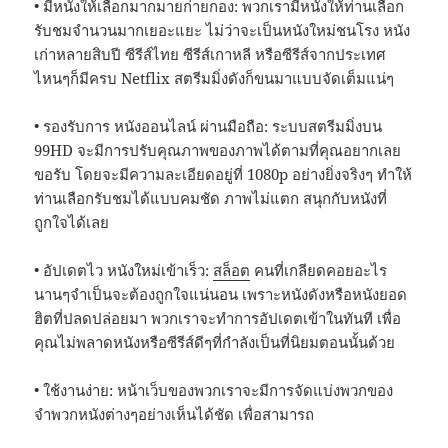
• มีหนังให้เลือกมากมายก่ายกอง: พวกเรามีหนังให้ท่านเลือก
รับชมจำนวนมากเยอะแยะ ไม่ว่าจะเป็นหนังใหม่ชนโรง หนัง
เก่าหลายสิบปี ซีรีส์ไทย ซีรีส์เกาหลี หรือซีรีส์จากประเทศ
ไหนๆก็มีครบ Netflix สตรีมมิ่งดังก็ขนมาแบบจัดเต็มแน่ๆ
• รองรับการ หนังออนไลน์ ผ่านมือถือ: ระบบสตรีมมิ่งบน
99HD จะมีการปรับคุณภาพของภาพได้ตามที่คุณอยากเลย
ขอรับ โดยจะมีความละเอียดอยู่ที่ 1080p อย่างยิ่งจริงๆ ทำให้
ท่านเลือกรับชมได้แบบคมชัด ภาพไม่แตก สนุกกับหนังที่
ถูกใจได้เลย
• อัปเดตไว หนังใหม่เข้าเร็ว:
สล็อต
คนที่เกลียดคอยอะไร
นานๆจำเป็นจะต้องถูกใจแน่นอน เพราะหนังดังหรือหนังยอด
ฮิตที่ปลดปล่อยมา พวกเราจะทำการอัปเดตเข้าในทันที เพื่อ
คุณไม่พลาดหนังหรือซีรีส์ดีๆที่กำลังเป็นที่นิยมตอนนั้นด้วย
• ใช้งานง่าย: หน้าเว็บของพวกเราจะมีการจัดแบ่งพวกของ
จำพวกหนังต่างๆอย่างเห็นได้ชัด เพื่อสามารถ