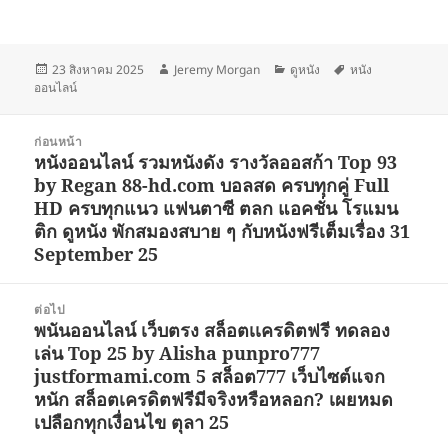
เขียน
ผู้
หมวด
ป้าย
23 สิงหาคม 2025
Jeremy Morgan
ดูหนัง
หนัง
เมื่อ
เขียน
หมู่
กำกับ
ออนไลน์
แนะแนว
ก่อนหน้า
เรื่อง
หนังออนไลน์ รวมหนังดัง รางวัลออสก้า Top 93
เรื่อง
by Regan 88-hd.com บอลสด ครบทุกคู่ Full
ก่อน
HD ครบทุกแนว แฟนตาซี ตลก แอคชั่น โรแมน
หน้า:
ติก ดูหนัง พักสมองสบาย ๆ กับหนังฟรีเต็มเรื่อง 31
September 25
ต่อไป
พนันออนไลน์ เว็บตรง สล็อตเเครดิตฟรี ทดลอง
เรื่อง
เล่น Top 25 by Alisha punpro777
ต่อ
justformami.com 5 สล็อต777 เว็บไซต์แจก
ไป:
หนัก สล็อตเครดิตฟรีมีจริงหรือหลอก? เผยหมด
เปลือกทุกเงื่อนไข ตุลา 25