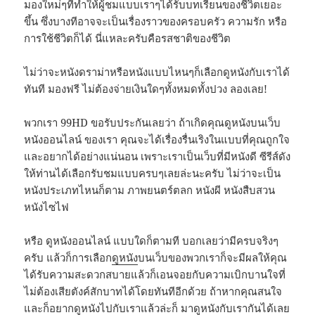
มองใหม่ๆที่ทำให้ผู้ชมแบบเราๆได้รับบทเรียนของชีวิตเยอะ
ขึ้น ซึ่งบางทีอาจจะเป็นเรื่องราวของครอบครัว ความรัก หรือ
การใช้ชีวิตก็ได้ นี่แหละครับคือรสชาติของชีวิต
ไม่ว่าจะหนังดราม่าหรือหนังแบบไหนๆก็เลือกดูหนังกับเราได้
ทันที มองฟรี ไม่ต้องจ่ายเงินใดๆทั้งหมดทั้งปวง ลองเลย!
พวกเรา 99HD ขอรับประกันเลยว่า ถ้าเกิดคุณดูหนังบนเว็บ
หนังออนไลน์ ของเรา คุณจะได้เรื่องรื่นเริงในแบบที่คุณถูกใจ
และอยากได้อย่างแน่นอน เพราะเราเป็นเว็บที่มีหนังดี ซีรีส์ดัง
ให้ท่านได้เลือกรับชมแบบครบๆเลยล่ะนะครับ ไม่ว่าจะเป็น
หนังประเภทไหนก็ตาม ภาพยนตร์ตลก หนังผี หนังสืบสวน
หนังไซไฟ
หรือ ดูหนังออนไลน์ แบบใดก็ตามที บอกเลยว่ามีครบจริงๆ
ครับ แล้วก็การเลือก
ดูหนัง
บนเว็บของพวกเราก็จะมีผลให้คุณ
ได้รับความสะดวกสบายแล้วก็เอนจอยกับความเบิกบานใจที่
ไม่ต้องเสียตังค์สักบาทได้โดยทันทีอีกด้วย ถ้าหากคุณสนใจ
และก็อยากดูหนังไปกับเราแล้วล่ะก็ มาดูหนังกับเรากันได้เลย