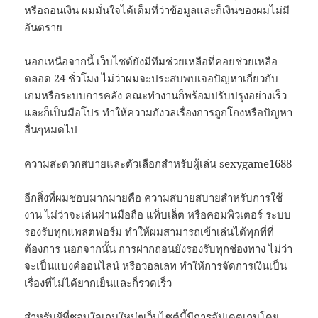
หรือถอนเงิน ผมมั่นใจได้เต็มที่ว่าข้อมูลและก็เงินของผมไม่มี
อันตราย
นอกเหนือจากนี้ เว็บไซต์ยังมีทีมช่วยเหลือที่คอยช่วยเหลือ
ตลอด 24 ชั่วโมง ไม่ว่าผมจะประสบพบเจอปัญหาเกี่ยวกับ
เกมหรือระบบการคลัง คณะทำงานก็พร้อมปรับปรุงอย่างเร็ว
และก็เป็นมือโปร ทำให้ความกังวลเรื่องการถูกโกงหรือปัญหา
อื่นๆหมดไป
ความสะดวกสบายและตัวเลือกสำหรับผู้เล่น sexygame1688
อีกสิ่งที่ผมชอบมากมายคือ ความสบายสบายสำหรับการใช้
งาน ไม่ว่าจะเล่นผ่านมือถือ แท็บเล็ต หรือคอมพิวเตอร์ ระบบ
รองรับทุกแพลตฟอร์ม ทำให้ผมสามารถเข้าเล่นได้ทุกที่ที่
ต้องการ นอกจากนั้น การฝากถอนยังรองรับทุกช่องทาง ไม่ว่า
จะเป็นแบงค์ออนไลน์ หรือวอลเลท ทำให้การจัดการเงินเป็น
เรื่องที่ไม่ได้ยากเย็นและก็รวดเร็ว
สำหรับผู้ที่ชอบใจเกมใหม่ๆเว็บไซต์นี้มีการอัปเดตเกมโดย