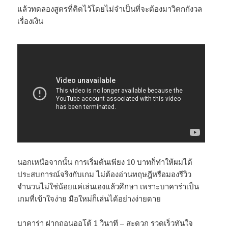
แล้วทดลองสูตรที่คิดไว้โดยไม่จำเป็นที่จะต้องมาวิตกกังวล
เรื่องเงิน
นอกเหนือจากนั้น การเริ่มต้นเพียง 10 บาทก็ทำให้ผมได้
ประสบการณ์จริงกับเกม ไม่ต้องอ่านทฤษฎีหรือมองรีวิว
จำนวนไม่ใช่น้อยแค่เล่นเองแล้วศึกษา เพราะบาคาร่าเป็น
เกมที่เข้าใจง่าย มือใหม่ก็เล่นได้อย่างง่ายดาย
บาคาร่า ฝากถอนออโต้ 1 วินาที – สะดวก รวดเร็วทันใจ