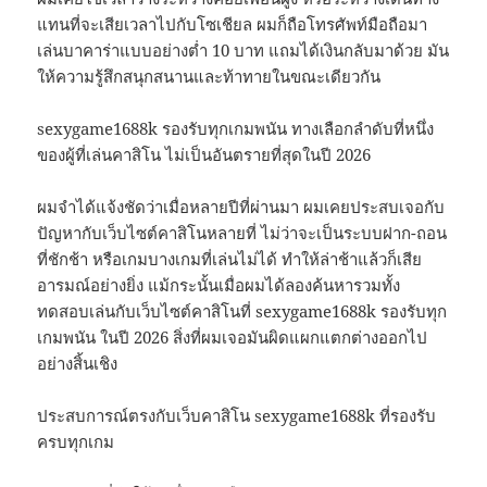
แทนที่จะเสียเวลาไปกับโซเชียล ผมก็ถือโทรศัพท์มือถือมา
เล่นบาคาร่าแบบอย่างต่ำ 10 บาท แถมได้เงินกลับมาด้วย มัน
ให้ความรู้สึกสนุกสนานและท้าทายในขณะเดียวกัน
sexygame1688k รองรับทุกเกมพนัน ทางเลือกลำดับที่หนึ่ง
ของผู้ที่เล่นคาสิโน ไม่เป็นอันตรายที่สุดในปี 2026
ผมจำได้แจ้งชัดว่าเมื่อหลายปีที่ผ่านมา ผมเคยประสบเจอกับ
ปัญหากับเว็บไซต์คาสิโนหลายที่ ไม่ว่าจะเป็นระบบฝาก-ถอน
ที่ชักช้า หรือเกมบางเกมที่เล่นไม่ได้ ทำให้ล่าช้าแล้วก็เสีย
อารมณ์อย่างยิ่ง แม้กระนั้นเมื่อผมได้ลองค้นหารวมทั้ง
ทดสอบเล่นกับเว็บไซต์คาสิโนที่ sexygame1688k รองรับทุก
เกมพนัน ในปี 2026 สิ่งที่ผมเจอมันผิดแผกแตกต่างออกไป
อย่างสิ้นเชิง
ประสบการณ์ตรงกับเว็บคาสิโน sexygame1688k ที่รองรับ
ครบทุกเกม