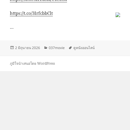
https://t.co/3IrfcbbClt
…
เขียน
หมวด
ป้าย
2 มิถุนายน 2026
037movie
ดูหนังออนไลน์
เมื่อ
หมู่
กำกับ
ภูมิใจนำเสนอโดย WordPress