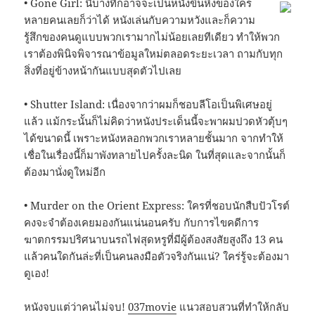
• Gone Girl: นี่บางทีก็อาจจะเป็นหนังขึ้นหิ้งของใคร
หลายคนเลยก็ว่าได้ หนังเล่นกับความหวังและก็ความ
รู้สึกของคนดูแบบพวกเรามากไม่น้อยเลยทีเดียว ทำให้พวก
เราต้องพินิจพิจารณาข้อมูลใหม่ตลอดระยะเวลา ถามกับทุก
สิ่งที่อยู่ข้างหน้ากันแบบสุดตัวไปเลย
• Shutter Island: เนื่องจากว่าผมก็ชอบลีโอเป็นพิเศษอยู่
แล้ว แม้กระนั้นก็ไม่คิดว่าหนังประเด็นนี้จะพาผมปวดหัวตุ้บๆ
ได้ขนาดนี้ เพราะหนังหลอกพวกเราหลายชั้นมาก จากทำให้
เชื่อในเรื่องนี้ก็มาพังทลายไปครั้งละนิด ในที่สุดและจากนั้นก็
ต้องมานั่งดูใหม่อีก
• Murder on the Orient Express: ใครที่ชอบนักสืบปัวโรต์
คงจะจำต้องเคยมองกันแน่นอนครับ กับการไขคดีการ
ฆาตกรรมปริศนาบนรถไฟสุดหรูที่มีผู้ต้องสงสัยสูงถึง 13 คน
แล้วคนใดกันล่ะที่เป็นคนลงมือตัวจริงกันแน่? ใคร่รู้จะต้องมา
ดูเอง!
หนังจบแต่ว่าคนไม่จบ!
037movie
แนวสอบสวนที่ทำให้กลับ