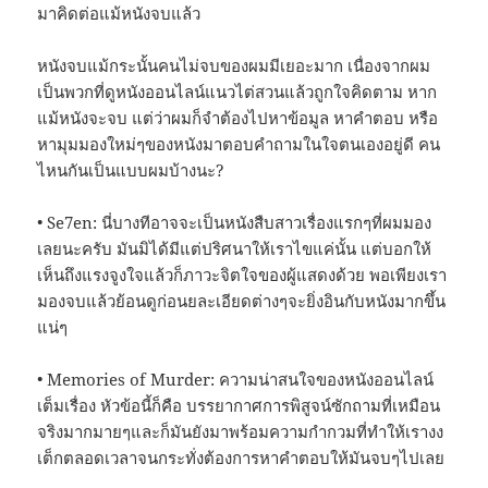
มาคิดต่อแม้หนังจบแล้ว
หนังจบแม้กระนั้นคนไม่จบของผมมีเยอะมาก เนื่องจากผม
เป็นพวกที่ดูหนังออนไลน์แนวไต่สวนแล้วถูกใจคิดตาม หาก
แม้หนังจะจบ แต่ว่าผมก็จำต้องไปหาข้อมูล หาคำตอบ หรือ
หามุมมองใหม่ๆของหนังมาตอบคำถามในใจตนเองอยู่ดี คน
ไหนกันเป็นแบบผมบ้างนะ?
• Se7en: นี่บางทีอาจจะเป็นหนังสืบสาวเรื่องแรกๆที่ผมมอง
เลยนะครับ มันมิได้มีแต่ปริศนาให้เราไขแค่นั้น แต่บอกให้
เห็นถึงแรงจูงใจแล้วก็ภาวะจิตใจของผู้แสดงด้วย พอเพียงเรา
มองจบแล้วย้อนดูก่อนยละเอียดต่างๆจะยิ่งอินกับหนังมากขึ้น
แน่ๆ
• Memories of Murder: ความน่าสนใจของหนังออนไลน์
เต็มเรื่อง หัวข้อนี้ก็คือ บรรยากาศการพิสูจน์ซักถามที่เหมือน
จริงมากมายๆและก็มันยังมาพร้อมความกำกวมที่ทำให้เรางง
เต็กตลอดเวลาจนกระทั่งต้องการหาคำตอบให้มันจบๆไปเลย