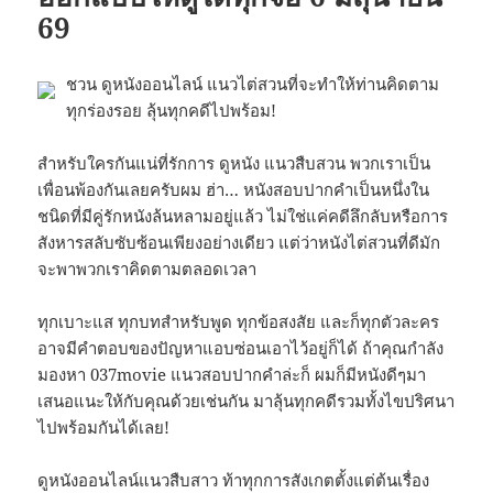
69
ชวน ดูหนังออนไลน์ แนวไต่สวนที่จะทำให้ท่านคิดตาม
ทุกร่องรอย ลุ้นทุกคดีไปพร้อม!
สำหรับใครกันแน่ที่รักการ ดูหนัง แนวสืบสวน พวกเราเป็น
เพื่อนพ้องกันเลยครับผม ฮ่า… หนังสอบปากคำเป็นหนึ่งใน
ชนิดที่มีคู่รักหนังล้นหลามอยู่แล้ว ไม่ใช่แค่คดีลึกลับหรือการ
สังหารสลับซับซ้อนเพียงอย่างเดียว แต่ว่าหนังไต่สวนที่ดีมัก
จะพาพวกเราคิดตามตลอดเวลา
ทุกเบาะแส ทุกบทสำหรับพูด ทุกข้อสงสัย และก็ทุกตัวละคร
อาจมีคำตอบของปัญหาแอบซ่อนเอาไว้อยู่ก็ได้ ถ้าคุณกำลัง
มองหา 037movie แนวสอบปากคำล่ะก็ ผมก็มีหนังดีๆมา
เสนอแนะให้กับคุณด้วยเช่นกัน มาลุ้นทุกคดีรวมทั้งไขปริศนา
ไปพร้อมกันได้เลย!
ดูหนังออนไลน์แนวสืบสาว ท้าทุกการสังเกตตั้งแต่ต้นเรื่อง