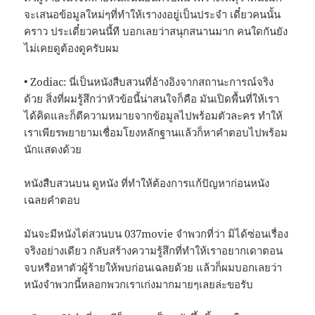
จะเสนอข้อมูลใหม่ๆที่ทำให้เรางงอยู่เป็นประจำ เดี๋ยวคนนั้น
คราว ประเดี๋ยวคนนี้ที บอกเลยว่าสนุกสนานมาก คนใดกันยัง
ไม่เคยดูต้องดูครับผม
• Zodiac: นี่เป็นหนังสืบสวนที่อ้างอิงจากสถานะการณ์จริง
ด้วย สิ่งที่ผมรู้สึกว่าหัวข้อนี้น่าสนใจก็คือ มันเปิดพื้นที่ให้เรา
ได้คิดและก็ตีความหมายจากข้อมูลไปพร้อมตัวละคร ทำให้
เราเพียรพยายามเชื่อมโยงหลักฐานแล้วก็หาคำตอบไปพร้อม
นักแสดงด้วย
หนังสืบสวนบน ดูหนัง ที่ทำให้ต้องการแก้ปัญหาก่อนหนัง
เฉลยคำตอบ
มันจะมีหนังไต่สวนบน 037movie จำพวกที่ว่า มิได้ซ่อนเรื่อง
จริงอย่างเดียว กลับสร้างความรู้สึกที่ทำให้เราอยากเดาตอน
จบหรือหาตัวผู้ร้ายให้พบก่อนเฉลยด้วย แล้วก็ผมบอกเลยว่า
หนังจำพวกนี้หลอกพวกเราเก่งมากมายๆเลยล่ะขอรับ