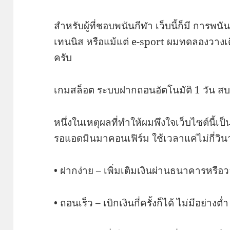
สำหรับผู้ที่ชอบพนันกีฬา เว็บนี้ก็มี การพ
เทนนิส หรือแม้แต่ e-sport ผมทดลองวางเด
ครับ
เกมสล็อต ระบบฝากถอนอัตโนมัติ 1 วัน ส
หนึ่งในเหตุผลที่ทำให้ผมพึงใจเว็บไซต์นี้เ
รอแอดมินมาคอนเฟิร์ม ใช้เวลาแค่ไม่กี่วินา
• ฝากง่าย – เพิ่มเติมเงินผ่านธนาคารหรือ
• ถอนเร็ว – เบิกเงินกี่ครั้งก็ได้ ไม่มีอย่างต่ำ