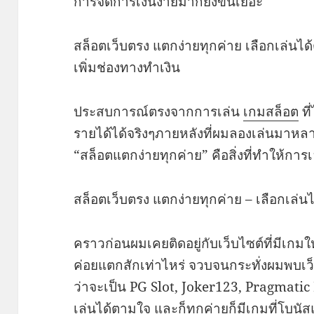
การจัดการเงินง่ายมากยิ่งขึ้นเยอะ
สล็อตเว็บตรง แตกง่ายทุกค่าย เลือกเล่นไ
เพิ่มช่องทางทำเงิน
ประสบการณ์ตรงจากการเล่น
เกมสล็อต
ที
รายได้ได้จริงๆภายหลังที่ผมลองเล่นมาหล
“สล็อตแตกง่ายทุกค่าย” คือสิ่งที่ทำให้การ
สล็อตเว็บตรง แตกง่ายทุกค่าย – เลือกเล่น
คราวก่อนผมเคยติดอยู่กับเว็บไซต์ที่มีเกมให
ค่อยแตกสักเท่าไหร่ จวบจนกระทั่งผมพบเว็
ว่าจะเป็น PG Slot, Joker123, Pragmati
เล่นได้ตามใจ และก็ทุกค่ายก็มีเกมที่โบนัส