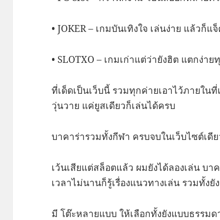
• JOKER – เกมบันเทิงใจ เล่นง่าย แล้วก็
• SLOTXO – เกมเก่าแต่ว่ายังฮิต แตกง่าย
ที่เด็ดเป็นเว็บนี้ รวมทุกค่ายเอาไว้ภายในท
วุ่นวาย แค่ยูสเดียวก็เล่นได้ครบ
บาคาร่ารวมทั้งกีฬา ครบจบในเว็บไซต์เด
เว้นเสียแต่สล็อตแล้ว ผมยังได้ลองเล่น บาค
เวลาไม่นานก็รู้เรื่องแนวทางเล่น รวมทั้งยัง
มี โต๊ะหลายแบบ ให้เลือกทั้งยังแบบธรรม