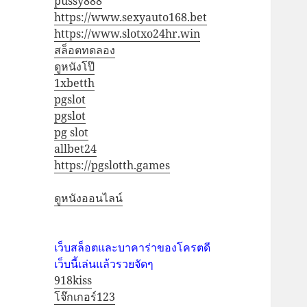
pussy888
https://www.sexyauto168.bet
https://www.slotxo24hr.win
สล็อตทดลอง
ดูหนังโป๊
1xbetth
pgslot
pgslot
pg slot
allbet24
https://pgslotth.games
ดูหนังออนไลน์
เว็บสล็อตและบาคาร่าของโครตดี
เว็บนี้เล่นแล้วรวยจัดๆ
918kiss
โจ๊กเกอร์123