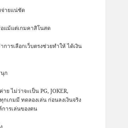
รจ่ายแน่ชัด
หรือแม้แต่เกมคาสิโนสด
าการเลือกเว็บตรงช่วยทำให้ ได้เงิน
สนุก
ุกค่าย ไม่ว่าจะเป็น PG, JOKER,
ทุกเกมมี ทดลองเล่น ก่อนลงเงินจริง
ล์การเล่นของตน
้ง