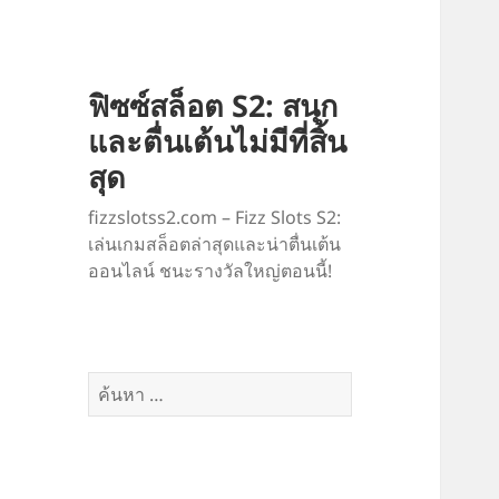
ฟิซซ์สล็อต S2: สนุก
และตื่นเต้นไม่มีที่สิ้น
สุด
fizzslotss2.com – Fizz Slots S2:
เล่นเกมสล็อตล่าสุดและน่าตื่นเต้น
ออนไลน์ ชนะรางวัลใหญ่ตอนนี้!
ค้นหา
สำหรับ: