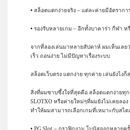
• สล็อตแตกง่ายจริง – แต่ละค่ายมีอัตรากา
• รองรับหลายเกม – อีกทั้งบาคาร่า กีฬา 
จากที่ลองเล่นมาหลายสัปดาห์ ผมเห็นเลยว่
เร็ว ถอนง่าย ไม่มีปัญหาเรื่องระบบ
สล็อตเว็บตรง แตกง่าย ทุกค่าย เล่นยังไงก็
สิ่งที่ผมซาบซึ้งใจที่สุดคือ สล็อตแตกง่ายท
SLOTXO หรือค่ายใหม่ๆที่ผมยังไม่เคยลอง 
ทำให้ผมสามารถเลือกเกมที่เหมาะกับสไต
• PG Slot – กราฟิกงาม โบนัสออกหลายครั