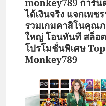
monkey789 การันตี
ได้เงินจริง แจกเพชรฟ
รวมเกมคาสิโนคุณภ
ใหญ่ โอนทันที สล็อต
โปรโมชั่นพิเศษ Top
Monkey789