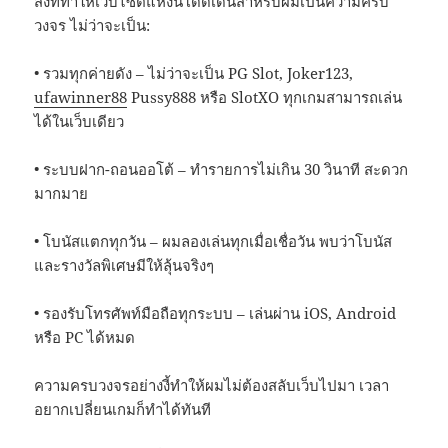
สิ่งที่ทำให้เว็บไซต์แห่งนี้โดดเด่นสำหรับผมเป็นความครบ
วงจร ไม่ว่าจะเป็น:
• รวมทุกค่ายดัง – ไม่ว่าจะเป็น PG Slot, Joker123,
ufawinner88
Pussy888 หรือ SlotXO ทุกเกมสามารถเล่น
ได้ในเว็บเดียว
• ระบบฝาก-ถอนออโต้ – ทำรายการไม่เกิน 30 วินาที สะดวก
มากมาย
• โบนัสแตกทุกวัน – ผมลองเล่นทุกเมื่อเชื่อวัน พบว่าโบนัส
และรางวัลพิเศษมีให้ลุ้นจริงๆ
• รองรับโทรศัพท์มือถือทุกระบบ – เล่นผ่าน iOS, Android
หรือ PC ได้หมด
ความครบวงจรอย่างงี้ทำให้ผมไม่ต้องสลับเว็บไปมา เวลา
อยากเปลี่ยนเกมก็ทำได้ทันที