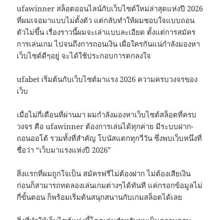
ufawinner สล็อตออนไลน์กับเว็บไซต์ใหม่ล่าสุดแห่งปี 2026
ที่ผมเจอมาแบบไม่ตั้งตัว แต่กลับทำให้ผมชอบใจแบบถอน
ตัวไม่ขึ้น เรื่องราวนี้ผมจะเล่าแบบละเอียด ตั้งแต่การสมัคร
การเล่นเกม ไปจนถึงการถอนเงิน เผื่อใครกันแน่กำลังมองหา
เว็บไซต์ดีๆอยู่ จะได้ใช้ประกอบการตกลงใจ
ufabet เริ่มต้นกับเว็บไซต์มาแรง 2026 ความครบวงจรของ
เว็บ
เมื่อไม่กี่เดือนที่ผ่านมา ผมกำลังมองหาเว็บไซต์สล็อตที่ครบ
วงจร คือ ufawinner ต้องการเล่นได้ทุกค่าย มีระบบฝาก-
ถอนออโต้ รวมทั้งที่สำคัญ โบนัสแตกทุกวี่วัน ซึ่งพบเว็บหนึ่งที่
ชื่อว่า “เว็บมาแรงแห่งปี 2026”
สิ่งแรกที่ผมถูกใจเป็น สมัครฟรีไม่ต้องฝาก ไม่ต้องเสียเงิน
ก่อนก็สามารถทดลองเล่นเกมต่างๆได้ทันที แค่กรอกข้อมูลไม่
กี่ขั้นตอน ก็พร้อมเริ่มต้นสนุกสนานกับเกมสล็อตได้เลย