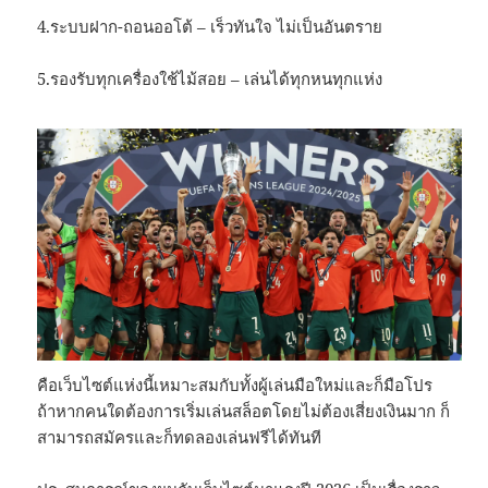
4.ระบบฝาก-ถอนออโต้ – เร็วทันใจ ไม่เป็นอันตราย
5.รองรับทุกเครื่องใช้ไม้สอย – เล่นได้ทุกหนทุกแห่ง
คือเว็บไซต์แห่งนี้เหมาะสมกับทั้งผู้เล่นมือใหม่และก็มือโปร
ถ้าหากคนใดต้องการเริ่มเล่นสล็อตโดยไม่ต้องเสี่ยงเงินมาก ก็
สามารถสมัครและก็ทดลองเล่นฟรีได้ทันที