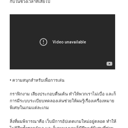
กับในช่วงเวลาที่เสียไป
• ความสนุกสำหรับเพื่อการเล่น
กราฟิกงาม เสียงประกอบตื่นเต้น ทำให้พวกเราไม่เบื่อ และก็
การมีระบบระเบียบทดลองเล่นช่วยให้ผมรู้เรื่องเครื่องหมาย
พิเศษในเกมแต่ละเกม
สิ่งที่ผมพิจารณาคือ เว็บมีการอัปเดตเกมใหม่อยู่ตลอด ทำให้
ไม่รู้สึกซ้ำซากจำเจ และก็เกมบางเกมก็มีฟีพบร์พิเศษที่ช่วย