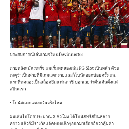
ประสบการณ์เล่นเกมจริง ufawinner88
ภายหลังสมัครเสร็จ ผมเริ่มทดลองเล่น PG Slot เป็นหลัก ด้วย
เหตุว่าเป็นค่ายที่มีเกมแตกง่ายและก็โบนัสออกบ่อยครั้ง เกม
แรกที่ทดลองเป็นสล็อตธีมแฟนตาซี บอกเลยว่าตื่นเต้นตั้งแต่
สปินแรก
• โบนัสแตกแต่ละวันจริงไหม
ผมเล่นไปโดยประมาณ 3 ชั่วโมง ได้โบนัสฟรีสปินหลาย
คราว แล้วก็มีรางวัลแจ็คพอตเล็กๆออกมาเรื่อยถือว่าคุ้มค่า