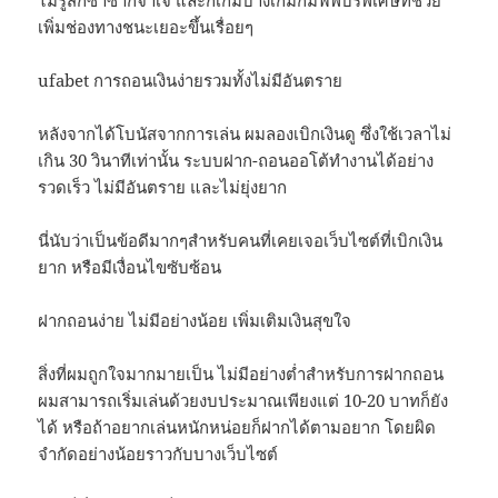
เพิ่มช่องทางชนะเยอะขึ้นเรื่อยๆ
ufabet การถอนเงินง่ายรวมทั้งไม่มีอันตราย
หลังจากได้โบนัสจากการเล่น ผมลองเบิกเงินดู ซึ่งใช้เวลาไม่
เกิน 30 วินาทีเท่านั้น ระบบฝาก-ถอนออโต้ทำงานได้อย่าง
รวดเร็ว ไม่มีอันตราย และไม่ยุ่งยาก
นี่นับว่าเป็นข้อดีมากๆสำหรับคนที่เคยเจอเว็บไซต์ที่เบิกเงิน
ยาก หรือมีเงื่อนไขซับซ้อน
ฝากถอนง่าย ไม่มีอย่างน้อย เพิ่มเติมเงินสุขใจ
สิ่งที่ผมถูกใจมากมายเป็น ไม่มีอย่างต่ำสำหรับการฝากถอน
ผมสามารถเริ่มเล่นด้วยงบประมาณเพียงแต่ 10-20 บาทก็ยัง
ได้ หรือถ้าอยากเล่นหนักหน่อยก็ฝากได้ตามอยาก โดยผิด
จำกัดอย่างน้อยราวกับบางเว็บไซต์