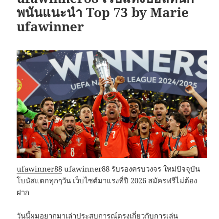
พนันแนะนำ Top 73 by Marie
ufawinner
ufawinner88
ufawinner88 รับรองครบวงจร ใหม่ปัจจุบัน
โบนัสแตกทุกๆวัน เว็บไซต์มาแรงที่ปี 2026 สมัครฟรีไม่ต้อง
ฝาก
วันนี้ผมอยากมาเล่าประสบการณ์ตรงเกี่ยวกับการเล่น