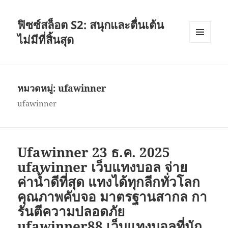
ฟิซซ์สล็อต S2: สนุกและตื่นเต้น
ไม่มีที่สิ้นสุด
เมนู
และวิด
เจ็ต
หมวดหมู่:
ufawinner
ufawinner
Ufawinner 23 ธ.ค. 2025
ufawinner เว็บแทงบอล จ่าย
ค่าน้ำดีที่สุด แทงได้ทุกลีกทั่วโลก
คุณภาพคับจอ มาตรฐานสากล กา
รันตีความปลอดภัย
ufawinner88 เว็บแทงบอลที่นัก