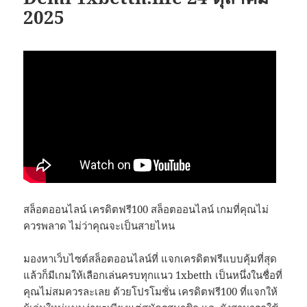
2025
สล็อตออนไลน์ เครดิตฟรี100 สล็อตออนไลน์ เกมที่คุณไม่
ควรพลาด ไม่ว่าคุณจะเป็นสายไหน
มองหาเว็บไซต์สล็อตออนไลน์ที่ แจกเครดิตฟรีแบบคุ้มที่สุด
แล้วก็มีเกมให้เลือกเล่นครบทุกแนว 1xbetth เป็นหนึ่งในชื่อที่
คุณไม่สมควรละเลย ด้วยโปรโมชั่น เครดิตฟรี100 ที่แจกให้