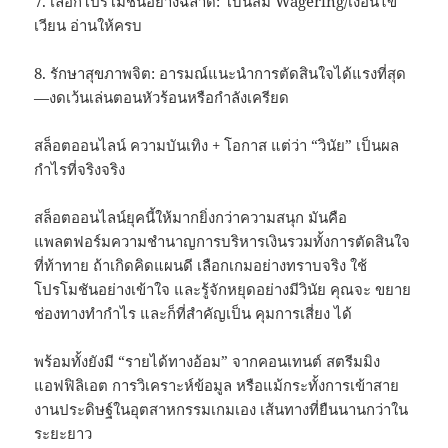
7. เลือกโปรโมชันอย่างฉลาด: โบนัสมี Wagering/เงื่อนไข
เวียน อ่านให้ครบ
8. รักษาสุขภาพจิต: อารมณ์แนะนำการตัดสินใจได้แรงที่สุด
—งดเว้นเล่นตอนหัวร้อนหรือกำลังเครียด
สล็อตออนไลน์ ความบันเทิง + โอกาส แต่ว่า “วินัย” เป็นผล
กำไรที่จริงจริง
สล็อตออนไลน์ยุคนี้ให้มากยิ่งกว่าความสนุก มันคือ
แพลตฟอร์มความชำนาญการบริหารเงินรวมทั้งการตัดสินใจ
ที่ท้าทาย ถ้าเกิดคิดแผนดี เลือกเกมอย่างทราบจริง ใช้
โปรโมชันอย่างเข้าใจ และรู้จักหยุดอย่างมีวินัย คุณจะ ขยาย
ช่องทางทำกำไร และก็ที่สำคัญเป็น คุมการเสี่ยง ได้
พร้อมทั้งยังมี “รายได้ทางอ้อม” จากคอนเทนต์ สตรีมมิง
แอฟฟิลิเอต การวิเคราะห์ข้อมูล หรือแม้กระทั้งการเข้าสาย
งานประดิษฐ์ในอุตสาหกรรมเกมเอง เส้นทางที่ยืนนานกว่าใน
ระยะยาว