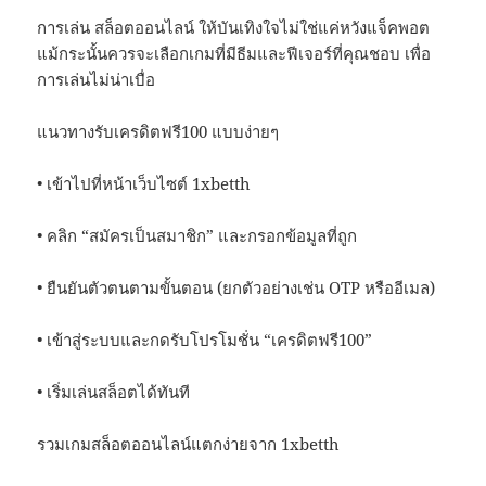
การเล่น สล็อตออนไลน์ ให้บันเทิงใจไม่ใช่แค่หวังแจ็คพอต
แม้กระนั้นควรจะเลือกเกมที่มีธีมและฟีเจอร์ที่คุณชอบ เพื่อ
การเล่นไม่น่าเบื่อ
แนวทางรับเครดิตฟรี100 แบบง่ายๆ
• เข้าไปที่หน้าเว็บไซต์ 1xbetth
• คลิก “สมัครเป็นสมาชิก” และกรอกข้อมูลที่ถูก
• ยืนยันตัวตนตามขั้นตอน (ยกตัวอย่างเช่น OTP หรืออีเมล)
• เข้าสู่ระบบและกดรับโปรโมชั่น “เครดิตฟรี100”
• เริ่มเล่นสล็อตได้ทันที
รวมเกมสล็อตออนไลน์แตกง่ายจาก 1xbetth