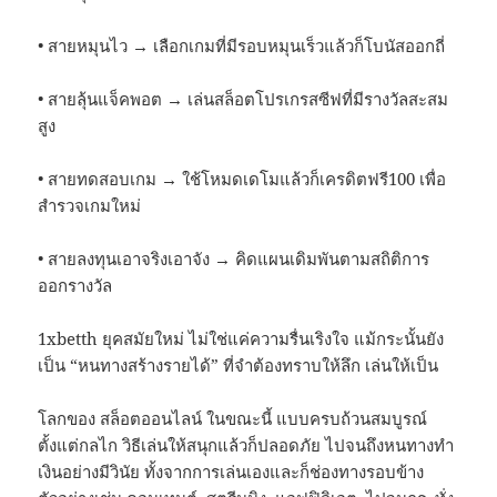
• สายหมุนไว → เลือกเกมที่มีรอบหมุนเร็วแล้วก็โบนัสออกถี่
• สายลุ้นแจ็คพอต → เล่นสล็อตโปรเกรสซีฟที่มีรางวัลสะสม
สูง
• สายทดสอบเกม → ใช้โหมดเดโมแล้วก็เครดิตฟรี100 เพื่อ
สำรวจเกมใหม่
• สายลงทุนเอาจริงเอาจัง → คิดแผนเดิมพันตามสถิติการ
ออกรางวัล
1xbetth ยุคสมัยใหม่ ไม่ใช่แค่ความรื่นเริงใจ แม้กระนั้นยัง
เป็น “หนทางสร้างรายได้” ที่จำต้องทราบให้ลึก เล่นให้เป็น
โลกของ สล็อตออนไลน์ ในขณะนี้ แบบครบถ้วนสมบูรณ์
ตั้งแต่กลไก วิธีเล่นให้สนุกแล้วก็ปลอดภัย ไปจนถึงหนทางทำ
เงินอย่างมีวินัย ทั้งจากการเล่นเองและก็ช่องทางรอบข้าง