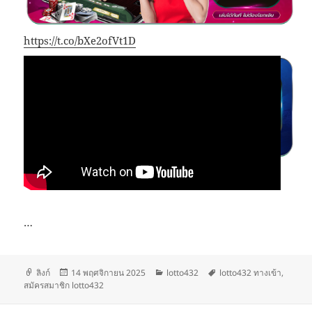
https://t.co/bXe2ofVt1D
…
รูป
เขียน
หมวด
ป้าย
ลิงก์
14 พฤศจิกายน 2025
lotto432
lotto432 ทางเข้า
,
แบบ
เมื่อ
หมู่
กำกับ
สมัครสมาชิก lotto432
เรื่อง