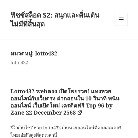
ฟิซซ์สล็อต S2: สนุกและตื่นเต้น
ไม่มีที่สิ้นสุด
เมนู
และวิด
เจ็ต
หมวดหมู่:
lotto432
lotto432
Lotto432 webตรง เปิดโพยรวย! แทงหวย
ออนไลน์กับเว็บตรง ฝากถอนใน 10 วินาที พนัน
ออนไลน์ เว็บเปิดใหม่ เครดิตฟรี Top 96 by
Zane 22 December 2568
รีวิวเว็บไซต์หวย lotto432 เว็บหวยออนไลน์ที่คอลอตเตอรี่
ไทยเอ๋ยถึงสูงที่สุดเวลานี้