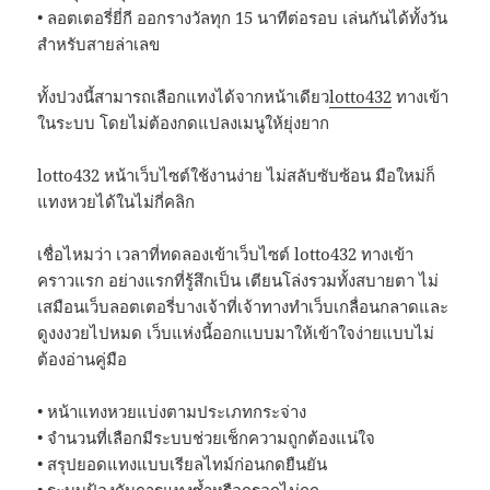
• ลอตเตอรี่ยี่กี ออกรางวัลทุก 15 นาทีต่อรอบ เล่นกันได้ทั้งวัน
สำหรับสายล่าเลข
ทั้งปวงนี้สามารถเลือกแทงได้จากหน้าเดียว
lotto432
ทางเข้า
ในระบบ โดยไม่ต้องกดแปลงเมนูให้ยุ่งยาก
lotto432 หน้าเว็บไซต์ใช้งานง่าย ไม่สลับซับซ้อน มือใหม่ก็
แทงหวยได้ในไม่กี่คลิก
เชื่อไหมว่า เวลาที่ทดลองเข้าเว็บไซต์ lotto432 ทางเข้า
คราวแรก อย่างแรกที่รู้สึกเป็น เตียนโล่งรวมทั้งสบายตา ไม่
เสมือนเว็บลอตเตอรี่บางเจ้าที่เจ้าทางทำเว็บเกลื่อนกลาดและ
ดูงงงวยไปหมด เว็บแห่งนี้ออกแบบมาให้เข้าใจง่ายแบบไม่
ต้องอ่านคู่มือ
• หน้าแทงหวยแบ่งตามประเภทกระจ่าง
• จำนวนที่เลือกมีระบบช่วยเช็กความถูกต้องแน่ใจ
• สรุปยอดแทงแบบเรียลไทม์ก่อนกดยืนยัน
• ระบบป้องกันการแทงซ้ำหรือกรอกไม่ถูก