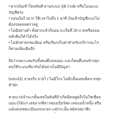
• ฝากเงินเข้าโดยทันที ผ่านระบบ QR Code หรือโอนแบบ
บัญชีตรง
• ถอนเงินไวมาก ใช้เวลาไม่ถึง 1 นาที เงินเข้าบัญชีแบบไม่
ต้องรอคอยตรวจดู
• ไม่มีอย่างต่ำ ทั้งฝากแล้วก็ถอน จะเริ่มที่ 20 บาทหรือถอน
หลักสิบก็ทำได้จริง
• ไม่หักค่าธรรมเนียม หรือเรียกเก็บค่าสำหรับบริการอะไร
ก็ตามเพิ่มเติมอีก
ถือว่าเหมาะสมกับทั้งคนที่แทงเยอะ และก็คนที่แทงขำๆทุก
คนใช้ระบบเดียวกันได้อย่างไม่มีปัญหา
lotto432 จ่ายจริง จ่ายไว ไม่มีโกง ไม่มีกลั้นเลขเด็ดจากทุก
สำนัก
หวยบางเจ้าจะกลั้นเลขในทันทีถ้าเกิดมีคนพูดถึงในโซเชียล
เยอะๆได้แก่ เลขจากพี่สาวฟองเบียร์สด เลขแม่น้ำหนึ่ง หรือ
แม้แต่เลขทะเบียนรถนายก แม้กระนั้น สมัครสมาชิก