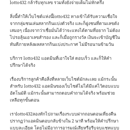
lotto432 กล้ารับทุกเลข รวมทั้งยังจ่ายเต็มไม่หักครึ่ง
สิ่งนี้ทำให้เว็บไซต์แห่งนี้lotto432 ทางเข้าได้รับความเชื่อใจ
จากกลุ่มชนเล่นสลากกินแบ่งตัวจริง และก็ฝูงชนที่ตามเลขดัง
เสมอๆ เนื่องจากว่าเชื่อมั่นได้ว่าจะแทงได้ตามที่อยาก ไม่ต้อง
ไปรอลุ้นเอาเลขสำรอง และก็เมื่อถูกรางวัล เงินจะเข้าบัญชีใน
ทันทีภายหลังผลสลากกินแบ่งประกาศ ไม่มีรอนานข้ามวัน
บริการ lotto432 แอดมินที่เอาใจใส่ ตอบเร็ว และก็ให้คำ
ปรึกษาได้จริง
เรื่องบริการลูกค้าคือสิ่งที่หลายเว็บไซต์มักละเลย แม้กระนั้น
สำหรับ lotto432 แอดมินของเว็บไซต์ไม่ได้มีแค่ไว้ตอบแบบ
อัตโนมัติ แม้กระนั้นสามารถตอบคำถามได้จริง พร้อมช่วย
เหลือทุกขั้นตอน
เราlotto432ลองทักไปถามเรื่องระบบฝากถอนตอนเที่ยงคืน
ปรากฏว่าแอดมินตอบกลับข้างใน 2 นาที พร้อมให้คำปรึกษา
แบบละเอียด โดยไม่มีอาการอารมณ์เสียหรือรีบจบแชทแบบ