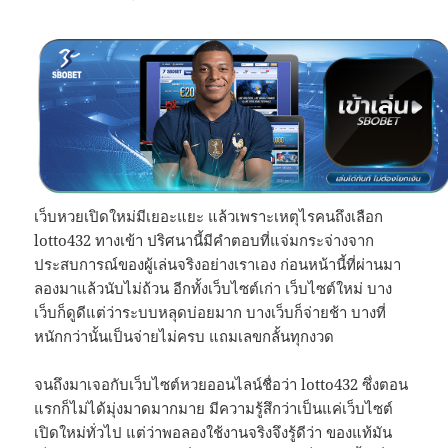
เว็บหวยเปิดใหม่มีเยอะแยะ แล้วเพราะเหตุไรคนถึงเลือก
lotto432 ทางเข้า ปริศนานี้มีคำตอบที่แจ่มกระจ่างจาก
ประสบการณ์ของผู้เล่นจริงอย่างเราเอง ก่อนหน้านี้ที่ผ่านมา
ลองมาแล้วนับไม่ถ้วน อีกทั้งเว็บไซต์เก่า เว็บไซต์ใหม่ บาง
เว็บก็ดูดีแต่ว่าระบบหลุดบ่อยมาก บางเว็บก็จ่ายช้า บางที่
หนักกว่านั้นเป็นจ่ายไม่ครบ แถมเลขกลั้นทุกงวด
จนถึงมาเจอกับเว็บไซต์หวยออนไลน์ชื่อว่า lotto432 ซึ่งตอน
แรกก็ไม่ได้มุ่งมาดมากมาย มีความรู้สึกว่าเป็นแค่เว็บไซต์
เปิดใหม่ทั่วไป แต่ว่าพอลองใช้งานจริงจึงรู้ดีว่า ของแท้มัน