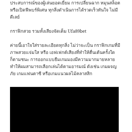
ประสบการณ์ของผู้เล่นยอดเยี่ยม การเปลี่ยนฉาก หมุนสล็อต
หรือเปิดฟีพบร์พิเศษ ทุกสิ่งดำเนินการได้รวดเร็วทันใจ ไม่มี
ดีเลย์
กราฟิกสวย รวมทั้งเสียงจัดเต็ม Ufa89bet
ค่ายนี้เอาใจใส่รายละเอียดทุกสิ่ง ไม่ว่าจะเป็น กราฟิกเกมที่มี
ภาพสวยแจ่มใส หรือ เอฟเฟกต์เสียงที่ทำให้ตื่นเต้นครั้งใด
ก็ตามชนะ การออกแบบธีมเกมมองมีความมากมายหลาย
ทำให้ผมสามารถเลือกเล่นได้ตามอารมณ์ ดังเช่น เกมผจญ
ภัย เกมแฟนตาซี หรือเกมแนวผลไม้คลาสสิก