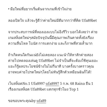
• มือใหม่ที่อยากเริ่มต้นจากเกมที่เข้าใจง่าย
ลองเปิดใจ แล้วจะรู้ดีว่าค่ายใหม่มีดีมากกว่าที่คิด Ufa89bet
จากประสบการณ์ที่ลองเองแบบไม่อิงรีวิว บอกได้เลยว่า ค่าย
เกมสล็อตใหม่ๆสมัยปัจจุบันนี้มีคุณภาพเกินคาดทั้งยังเรื่อง
ความลื่นไหล โบนัส การแตกง่าย และก็ภาพที่สวยล้ำมาก
ถ้าเกิดคนใดกันแน่ยังไม่เคยลอง แนะนำให้หาสักค่ายสอง
ค่ายไปทดลองเล่นดู Ufa89bet ไม่จำเป็นที่จะต้องใช้ทุนเยอะ
แยะก็รู้ผลประโยชน์ข้างในไม่กี่นาที บางครั้งบางคราวคุณ
อาจพบค่ายโปรดใหม่ๆโดยไม่ทันรู้สึกตัวเหมือนฉันก็ได้!
เว็บสล็อตNo.1 Ufa8997
ufa8997
5 ก.พ. 68 Raina ยืน 1
เรื่องเกมสล็อต Ufa89bet แตกทุกชั่วโมง Top 1
ขอขอบพระคุณby
ufa89