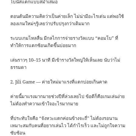
โบนัสแตกแบบสม่ำเสมอ
ตอนต้นมีความคิดว่าเป็นค่ายเล็ก ไม่น่ามีอะไรเด่น แต่พอใช้
ลองเกมใหม่ๆรู้เลยว่าปรับปรุงกว่าเดิมมาก
ระบบเกมไหลลื่น มีกลไกการจ่ายรางวัลแบบ “คอมโบ” ที่
ทำให้การแตกซ้อนเกิดขึ้นบ่อยมาก
เล่นราวๆ 10–15 นาที มีเข้ารางวัลใหญ่ให้เห็นเลย นับว่าไม่
ธรรมดา
2. Jili Game — ค่ายใหม่มาแรงที่แตกบ่อยเกินคาด
ค่ายนี้มาแรงมากมายช่วงปีที่ล่วงเลยไป ข้อดีก็คือเกมเล่นง่าย
ไม่ต้องทำความเข้าใจอะไรมากมาย
ที่ประทับใจคือ “จังหวะแตกค่อนข้างจะถี่” ไม่ต้องรอนาน
เหมาะสมกับคนที่อยากเล่นไว ได้กำไรเร็ว และไม่ถูกใจความ
ซับซ้อน