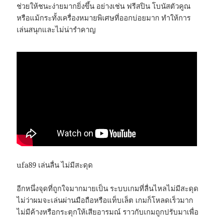
ช่วยให้ชนะง่ายมากยิ่งขึ้น อย่างเช่น ฟรีสปิน โบนัสตัวคูณ
หรือแม้กระทั้งเครื่องหมายพิเศษที่ออกบ่อยมาก ทำให้การ
เล่นสนุกและไม่น่ารำคาญ
ufa89 เล่นลื่น ไม่มีสะดุด
อีกหนึ่งจุดที่ถูกใจมากมายเป็น ระบบเกมที่ลื่นไหลไม่มีสะดุด
ไม่ว่าผมจะเล่นผ่านมือถือหรือแท็บเล็ต เกมก็โหลดเร็วมาก
ไม่มีค้างหรือกระตุกให้เสียอารมณ์ ราวกับเกมถูกปรับมาเพื่อ