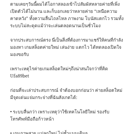
ตามเคยๆวันนี้ผมได้โอกาสลองเข้าไปสัมผัสหลายค่ายที่เพิ่ง
เปิดตัวได้ไม่นาน และก็บอกเลยว่าหลายค่าย “เหนือความ
คาดหวัง” ทั้งความลื่นไถลไหล ภาพงาม โบนัสแตกไว รวมทั้ง
ระบบไม่สะดุดแม้ว่าจะเล่นตลอดนานเป็นชั่วโมง
จากประสบการณ์ตรง นี่เป็นสิ่งที่ต้องการมาแชร์ให้คนที่กำลัง
มองหา เกมสล็อตค่ายใหม่ เล่นง่าย แตกไว ได้ทดลองเปิดใจ
มองขอรับ
เพราะเหตุไรค่ายเกมสล็อตใหม่ๆถึงน่าสนใจกว่าที่คิด
Ufa89bet
ก่อนที่จะเล่าประสบการณ์ จำต้องบอกก่อนว่า ค่ายสล็อตใหม่
มีจุดเด่นแจ่มกระจ่างที่ฉันสังเกตได้:
• ระบบลื่นกว่า เพราะเหตุว่าใช้เทคโนโลยีใหม่ รองรับ
โทรศัพท์มือถือก้าวหน้า
• เกมภาพสวย แปลกใหม่ ไม่ซ้ำแบบเดิมๆ