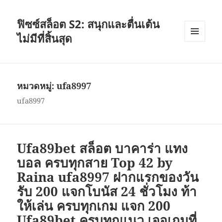
ฟิซซ์สล็อต S2: สนุกและตื่นเต้น
ไม่มีที่สิ้นสุด
เมนู
และวิด
เจ็ต
หมวดหมู่:
ufa8997
ufa8997
Ufa89bet สล็อต บาคาร่า แทง
บอล ครบทุกสาย Top 42 by
Raina ufa8997 ฝากแรกของวัน
รับ 200 แจกโบนัส 24 ชั่วโมง ท้า
ให้เล่น ครบทุกเกม แจก 200
Ufa89bet ครบทุกแนว เจอเกมที่