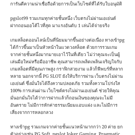
การันตีความน่าเชื่อถือด้วยการเป็นเว็บไซต์ที่ได้รับใบอนุมัติ
pgslot99 รวมเกมทุกค่ายชั้นหนึ่ง เว็บตรงไม่ผ่านเอเย่นต์
ฝากถอนออโต้ไวที่สุด มาแรงอันดับ 1 เล่นได้จ่ายจริง
เกมสล็อตออนไลน์เป็นที่นิยมมากขึ้นอย่างต่อเนื่อง ทางเข้าpg
ได้ก้าวขึ้นมาเป็นหัวหน้าในแวดวงสล็อต ด้วยการรวมเกม
จากค่ายชั้นหนึ่งมากมายเอาไว้ในที่เดียว ไม่ว่าคุณจะเป็นผู้
เล่นมือใหม่หรือมืออาชีพ คุณสามารถเพลิดเพลินเจริญใจกับ
เกมสล็อตที่มีคุณภาพสูง กราฟิกสวยงาม แล้วก็ฟีพบร์ที่หลาก
หลาย นอกจากนี้ PG SLOT ยังให้บริการผ่าน เว็บตรงไม่ผ่าน
เอเย่นต์ ซึ่งมั่นใจได้ถึงความปลอดภัย รวมทั้งความโปร่งใส
100% การเล่นผ่าน เว็บไซต์ตรงไม่ผ่านเอเย่นต์ ช่วยให้คุณ
มั่นอกมั่นใจได้ว่าการฝากแล้วก็ถอนเงินของคุณจะไม่มี
อันตราย ไม่มีการหักค่าธรรมเนียมแอบแฝง และไม่มีการ
เสี่ยงจากการหลอกลวง
ทางเข้าpg รวมเกมจากค่ายชั้นแนวหน้ามากกว่า 20 ค่าย ยก
ตัวอย่างเช่น PG Soft,
pgslot
Joker Gaming, Pragmatic