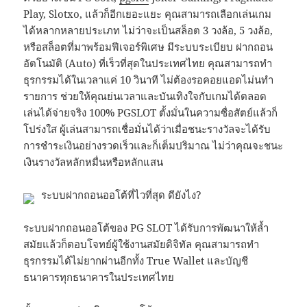
Play, Slotxo, แล้วก็อีกเยอะแยะ คุณสามารถเลือกเล่นเกม
ได้หลากหลายประเภท ไม่ว่าจะเป็นสล็อต 3 วงล้อ, 5 วงล้อ,
หรือสล็อตที่มาพร้อมฟีเจอร์พิเศษ มีระบบระเบียบ ฝากถอน
อัตโนมัติ (Auto) ที่เร็วที่สุดในประเทศไทย คุณสามารถทำ
ธุรกรรมได้ในเวลาแค่ 10 วินาที ไม่ต้องรอคอยแอดไม่นทำ
รายการ ช่วยให้คุณย่นเวลาและบันเทิงใจกับเกมได้ตลอด
เล่นได้จ่ายจริง 100% PGSLOT ตั้งมั่นในความซื่อสัตย์แล้วก็
โปร่งใส ผู้เล่นสามารถเชื่อมั่นได้ว่าเมื่อชนะรางวัลจะได้รับ
การชำระเงินอย่างรวดเร็วและก็เต็มปริมาณ ไม่ว่าคุณจะชนะ
เงินรางวัลหลักหมื่นหรือหลักแสน
ระบบฝากถอนออโต้ที่ไวที่สุด ดียังไง?
ระบบฝากถอนออโต้ของ PG SLOT ได้รับการพัฒนาให้ล้ำ
สมัยแล้วก็ตอบโจทย์ผู้ใช้งานสมัยดิจิทัล คุณสามารถทำ
ธุรกรรมได้ไม่ยากผ่านอีกทั้ง True Wallet และบัญชี
ธนาคารทุกธนาคารในประเทศไทย