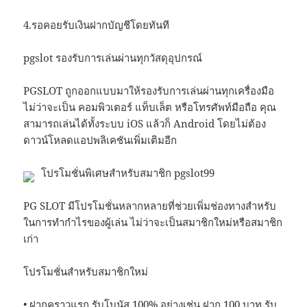
4.รอคอยรับเงินฝากบัญชีโดยทันที
pgslot รองรับการเล่นผ่านทุกวัสดุอุปกรณ์
PGSLOT ถูกออกแบบมาให้รองรับการเล่นผ่านทุกเครื่องมือ
ไม่ว่าจะเป็น คอมพิวเตอร์ แท็บเล็ต หรือโทรศัพท์มือถือ คุณ
สามารถเล่นได้ทั้งระบบ iOS แล้วก็ Android โดยไม่ต้อง
ดาวน์โหลดแอปพลิเคชันเพิ่มเติมอีก
โปรโมชั่นพิเศษสำหรับสมาชิก pgslot99
PG SLOT มีโปรโมชั่นหลากหลายที่ช่วยเพิ่มช่องทางสำหรับ
ในการทำกำไรของผู้เล่น ไม่ว่าจะเป็นสมาชิกใหม่หรือสมาชิก
เก่า
โปรโมชั่นสำหรับสมาชิกใหม่
• ฝากคราวแรก รับโบนัส 100% อย่างเช่น ฝาก 100 บาท รับ