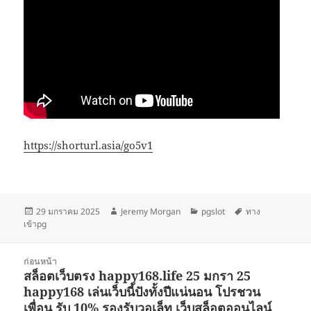
https://shorturl.asia/go5v1
เขียน
ผู้
หมวด
ป้าย
29 มกราคม 2025
Jeremy Morgan
pgslot
ทาง
เมื่อ
เขียน
หมู่
กำกับ
เข้าpg
แนะแนว
ก่อนหน้า
เรื่อง
สล็อตเว็บตรง happy168.life 25 มกรา 25
เรื่อง
happy168 เล่นเว็บนี้ปังทั้งปีแน่นอน โปรชวน
ก่อน
เพื่อน รับ 10% รองรับวอเล็ท เว็บสล็อตออนไลน์
หน้า: