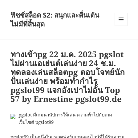
ฟิซซ์สล็อต S2: สนุกและตื่นเต้น
ไม่มีที่สิ้นสุด
เมนู
และวิด
เจ็ต
ทางเข้าpg 22 ม.ค. 2025 pgslot
ไม่ผ่านเอเย่นต์เล่นง่าย 24 ช.ม.
ทดลองเล่นสล็อตpg ตอบโจทย์นัก
ปั่นเล่นง่าย พร้อมทำกำไร
pgslot99 แจกอังเปาไม่อั้น Top
57 by Ernestine pgslot99.de
pgslot
มีเกมนานัปการให้เล่น ความท้าไปกับเกม
เว็บไซต์ pgslot99
pgslot99
เป็นหนึ่งในแพลตฟอร์มเกมออนไลน์ที่ได้รับความ