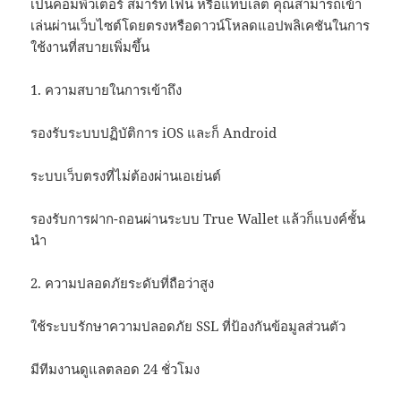
เป็นคอมพิวเตอร์ สมาร์ทโฟน หรือแท็บเล็ต คุณสามารถเข้า
เล่นผ่านเว็บไซต์โดยตรงหรือดาวน์โหลดแอปพลิเคชันในการ
ใช้งานที่สบายเพิ่มขึ้น
1. ความสบายในการเข้าถึง
รองรับระบบปฏิบัติการ iOS และก็ Android
ระบบเว็บตรงที่ไม่ต้องผ่านเอเย่นต์
รองรับการฝาก-ถอนผ่านระบบ True Wallet แล้วก็แบงค์ชั้น
นำ
2. ความปลอดภัยระดับที่ถือว่าสูง
ใช้ระบบรักษาความปลอดภัย SSL ที่ป้องกันข้อมูลส่วนตัว
มีทีมงานดูแลตลอด 24 ชั่วโมง