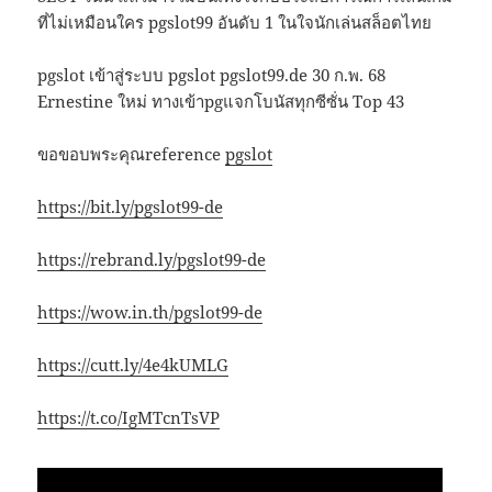
ที่ไม่เหมือนใคร pgslot99 อันดับ 1 ในใจนักเล่นสล็อตไทย
pgslot เข้าสู่ระบบ pgslot pgslot99.de 30 ก.พ. 68
Ernestine ใหม่ ทางเข้าpgแจกโบนัสทุกซีซั่น Top 43
ขอขอบพระคุณreference
pgslot
https://bit.ly/pgslot99-de
https://rebrand.ly/pgslot99-de
https://wow.in.th/pgslot99-de
https://cutt.ly/4e4kUMLG
https://t.co/IgMTcnTsVP