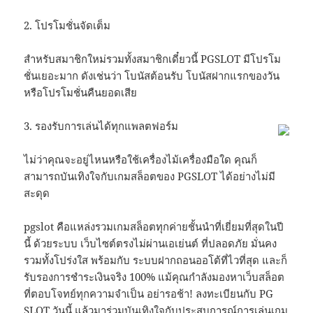
2. โปรโมชั่นจัดเต็ม
สำหรับสมาชิกใหม่รวมทั้งสมาชิกเดี๋ยวนี้ PGSLOT มีโปรโม
ชั่นเยอะมาก ดังเช่นว่า โบนัสต้อนรับ โบนัสฝากแรกของวัน
หรือโปรโมชั่นคืนยอดเสีย
3. รองรับการเล่นได้ทุกแพลตฟอร์ม
ไม่ว่าคุณจะอยู่ไหนหรือใช้เครื่องไม้เครื่องมือใด คุณก็
สามารถบันเทิงใจกับเกมสล็อตของ PGSLOT ได้อย่างไม่มี
สะดุด
pgslot คือแหล่งรวมเกมสล็อตทุกค่ายชั้นนำที่เยี่ยมที่สุดในปี
นี้ ด้วยระบบ เว็บไซต์ตรงไม่ผ่านเอเย่นต์ ที่ปลอดภัย มั่นคง
รวมทั้งโปร่งใส พร้อมกับ ระบบฝากถอนออโต้ที่ไวที่สุด และก็
รับรองการชำระเงินจริง 100% แม้คุณกำลังมองหาเว็บสล็อต
ที่ตอบโจทย์ทุกความจำเป็น อย่ารอช้า! ลงทะเบียนกับ PG
SLOT วันนี้ แล้วมาร่วมบันเทิงใจกับประสบการณ์การเล่นเกม