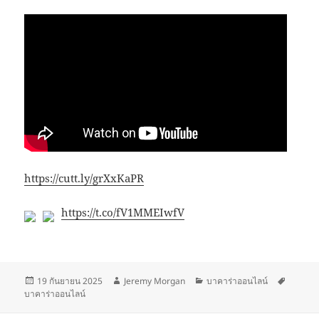
https://cutt.ly/grXxKaPR
https://t.co/fV1MMEIwfV
เขียน
ผู้
หมวด
ป้าย
19 กันยายน 2025
Jeremy Morgan
บาคาร่าออนไลน์
เมื่อ
เขียน
หมู่
กำกับ
บาคาร่าออนไลน์