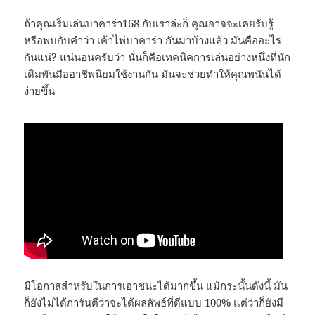
ถ้าคุณเริ่มเล่นบาคาร่า168 กับเราล่ะก็ คุณอาจจะเคยรับรู้
หรือพบกับคำว่า เค้าไพ่บาคาร่า กันมาบ้างแล้ว มันคืออะไร
กันแน่? แน่นอนครับว่า นั่นก็คือเทคนิคการเล่นอย่างหนึ่งที่นัก
เดิมพันมืออาชีพนิยมใช้งานกัน มันจะช่วยทำให้คุณพนันได้
ง่ายขึ้น
มีโอกาสสำหรับในการเอาชนะได้มากขึ้น แม้กระนั้นดังนี้ มัน
ก็ยังไม่ได้การันตีว่าจะได้ผลลัพธ์ที่ดีแบบ 100% แต่ว่าก็ยังมี