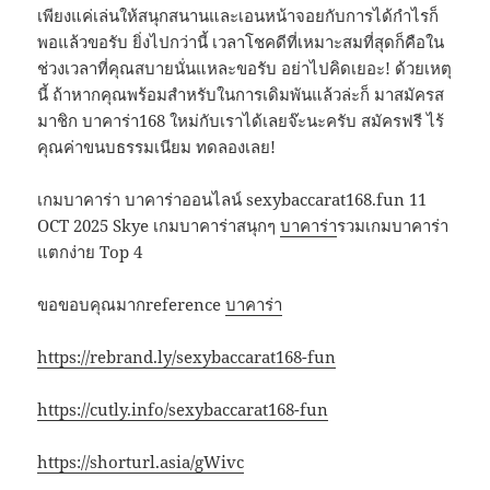
เพียงแค่เล่นให้สนุกสนานและเอนหน้าจอยกับการได้กำไรก็
พอแล้วขอรับ ยิ่งไปกว่านี้ เวลาโชคดีที่เหมาะสมที่สุดก็คือใน
ช่วงเวลาที่คุณสบายนั่นแหละขอรับ อย่าไปคิดเยอะ! ด้วยเหตุ
นี้ ถ้าหากคุณพร้อมสำหรับในการเดิมพันแล้วล่ะก็ มาสมัครส
มาชิก บาคาร่า168 ใหม่กับเราได้เลยจ๊ะนะครับ สมัครฟรี ไร้
คุณค่าขนบธรรมเนียม ทดลองเลย!
เกมบาคาร่า บาคาร่าออนไลน์ sexybaccarat168.fun 11
OCT 2025 Skye เกมบาคาร่าสนุกๆ
บาคาร่า
รวมเกมบาคาร่า
แตกง่าย Top 4
ขอขอบคุณมากreference
บาคาร่า
https://rebrand.ly/sexybaccarat168-fun
https://cutly.info/sexybaccarat168-fun
https://shorturl.asia/gWivc