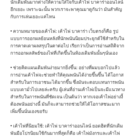
นักเดิมพันมากต่างให้ความใส่ใจกับเค้าไพ่ บาคาร่าออนไลน์
อีกเยอะ เพราะฉะนั้น พวกเราจะพาคุณมาดูกันว่า มันสำคัญ
กับการเล่นเยอะแค่ไหน
• ความหมายของเค้าไพ่: เค้าไพ่ บาคาร่า เว็บตรงก็คือ รูป
แบบการออกผลย้อนหลังที่นักพนันนิยมประยุกต์ใช้สำหรับใน
การคาดเดาผลสรุปในตาต่อไป เรียกว่าเป็นการอ่านสถิติจาก
การออกผลลัพธ์ของไพ่ที่เกิดขึ้นในห้องเดิมพันนั้นๆนั่นเอง
• ช่วยคิดแผนเดิมพันง่ายมากยิ่งขึ้น: อย่างที่ผมบอกไปแล้ว
การอ่านเค้าไพ่จะช่วยทำให้คุณพนันได้ง่ายขึ้นขึ้น ได้โอกาส
สำหรับในการเอาชนะได้มากขึ้น ซึ่งมันจะตอบแทนการพนัน
แบบเดามั่วไปเลยล่ะครับ ผู้เล่นที่อ่านเค้าไพ่เป็นจะมีแนวทาง
สำหรับในการพนันที่ชัดเจน เป็นต้นว่า หากเจอเค้าไพ่อย่างงี้
ต้องพนันอย่างนี้ มันก็จะสามารถช่วยให้ได้โอกาสชนะมาก
เพิ่มขึ้นนั่นเองขอรับ
• เค้าไพ่ที่นิยมใช้: เค้าไพ่ บาคาร่าออนไลน์ ยอดฮิตที่นักเดิม
พันมือโปรนิยมใช้กันมากที่สุดก็คือ เค้าไพ่มังกรและเค้าไพ่