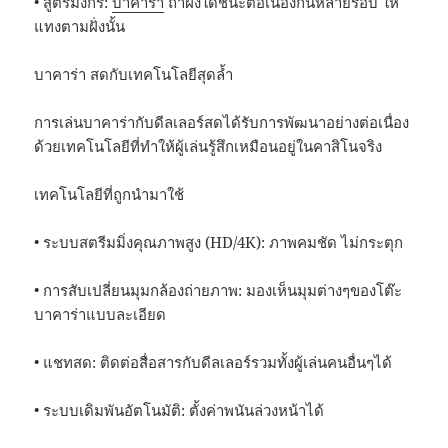
• สูตรมังกร:
บาคาร่า
ถ้าฝั่งใดชนะต่อเนื่องกันหลายรอบ ให้
แทงตามฝั่งนั้น
บาคาร่า สดกับเทคโนโลยีสุดล้ำ
การเล่นบาคาร่ากับดีลเลอร์สดได้รับการพัฒนาอย่างต่อเนื่อง
ด้วยเทคโนโลยีที่ทำให้ผู้เล่นรู้สึกเหมือนอยู่ในคาสิโนจริง
เทคโนโลยีที่ถูกนำมาใช้
• ระบบสตรีมมิ่งคุณภาพสูง (HD/4K): ภาพคมชัด ไม่กระตุก
• การสับเปลี่ยนมุมกล้องถ่ายภาพ: มองเห็นมุมต่างๆของโต๊ะ
บาคาร่าแบบละเอียด
• แชทสด: ติดต่อสื่อสารกับดีลเลอร์รวมทั้งผู้เล่นคนอื่นๆได้
• ระบบเดิมพันอัตโนมัติ: ตั้งค่าพนันล่วงหน้าได้