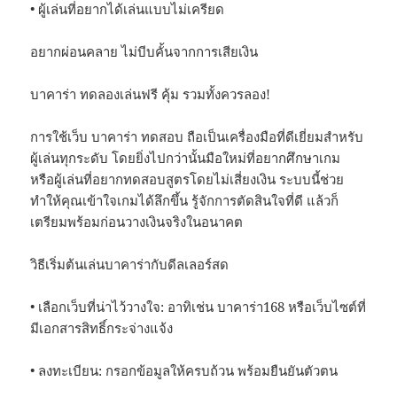
• ผู้เล่นที่อยากได้เล่นแบบไม่เครียด
อยากผ่อนคลาย ไม่บีบคั้นจากการเสียเงิน
บาคาร่า ทดลองเล่นฟรี คุ้ม รวมทั้งควรลอง!
การใช้เว็บ บาคาร่า ทดสอบ ถือเป็นเครื่องมือที่ดีเยี่ยมสำหรับ
ผู้เล่นทุกระดับ โดยยิ่งไปกว่านั้นมือใหม่ที่อยากศึกษาเกม
หรือผู้เล่นที่อยากทดสอบสูตรโดยไม่เสี่ยงเงิน ระบบนี้ช่วย
ทำให้คุณเข้าใจเกมได้ลึกขึ้น รู้จักการตัดสินใจที่ดี แล้วก็
เตรียมพร้อมก่อนวางเงินจริงในอนาคต
วิธีเริ่มต้นเล่นบาคาร่ากับดีลเลอร์สด
• เลือกเว็บที่น่าไว้วางใจ: อาทิเช่น บาคาร่า168 หรือเว็บไซต์ที่
มีเอกสารสิทธิ์กระจ่างแจ้ง
• ลงทะเบียน: กรอกข้อมูลให้ครบถ้วน พร้อมยืนยันตัวตน