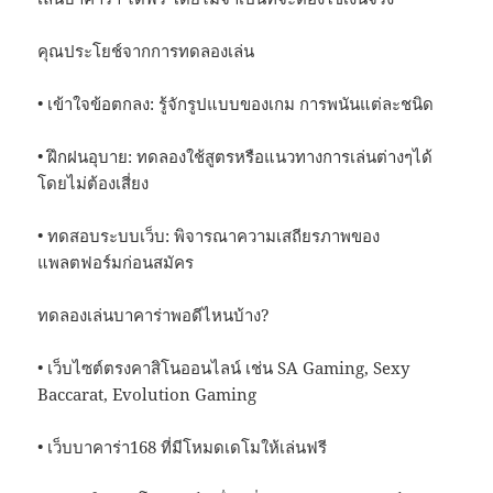
คุณประโยช์จากการทดลองเล่น
• เข้าใจข้อตกลง: รู้จักรูปแบบของเกม การพนันแต่ละชนิด
• ฝึกฝนอุบาย: ทดลองใช้สูตรหรือแนวทางการเล่นต่างๆได้
โดยไม่ต้องเสี่ยง
• ทดสอบระบบเว็บ: พิจารณาความเสถียรภาพของ
แพลตฟอร์มก่อนสมัคร
ทดลองเล่นบาคาร่าพอดีไหนบ้าง?
• เว็บไซต์ตรงคาสิโนออนไลน์ เช่น SA Gaming, Sexy
Baccarat, Evolution Gaming
• เว็บบาคาร่า168 ที่มีโหมดเดโมให้เล่นฟรี