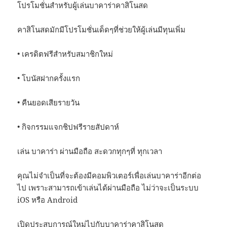
โปรโมชั่นสำหรับผู้เล่นบาคาร่าคาสิโนสด
คาสิโนสดมักมีโปรโมชั่นเด็ดๆที่ช่วยให้ผู้เล่นมีทุนเพิ่ม
• เครดิตฟรีสำหรับสมาชิกใหม่
• โบนัสฝากครั้งแรก
• คืนยอดเสียรายวัน
• กิจกรรมแจกชิปฟรีรายสัปดาห์
เล่น บาคาร่า ผ่านมือถือ สะดวกทุกๆที่ ทุกเวลา
คุณไม่จำเป็นที่จะต้องมีคอมพิวเตอร์เพื่อเล่นบาคาร่าอีกต่อ
ไป เพราะสามารถเข้าเล่นได้ผ่านมือถือ ไม่ว่าจะเป็นระบบ
iOS หรือ Android
เปิดประสบการณ์ใหม่ไปกับบาคาร่าคาสิโนสด