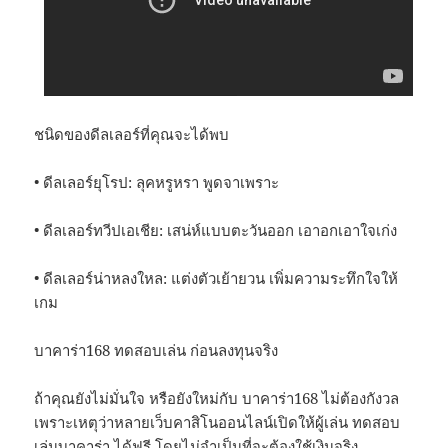
ชนิดของดีลเลอร์ที่คุณจะได้พบ
• ดีลเลอร์ยุโรป: ลุคหรูหรา พูดจาเพราะ
• ดีลเลอร์ทวีปเอเชีย: เสน่ห์แบบตะวันออก เอาอกเอาใจเก่ง
• ดีลเลอร์น่าหลงใหล: แต่งตัวเย้ายวน เพิ่มความระทึกใจให้
เกม
บาคาร่า168 ทดสอบเล่น ก่อนลงทุนจริง
ถ้าคุณยังไม่มั่นใจ หรือยังใหม่กับ บาคาร่า168 ไม่ต้องกังวล
เพราะเหตุว่าหลายเว็บคาสิโนออนไลน์เปิดให้ผู้เล่น ทดสอบ
เล่นบาคาร่า ได้ฟรี โดยไม่จำเป็นที่จะต้องใช้เงินจริง