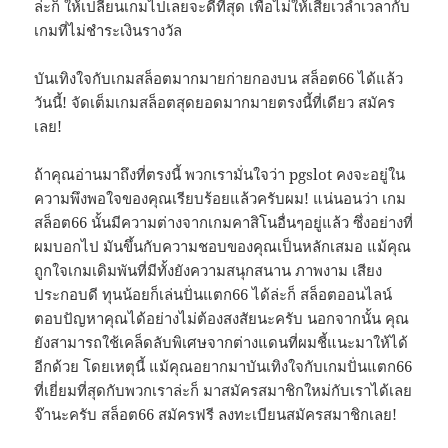
ล่ะก็ ให้เปลี่ยนเกมไปเลยจะดีที่สุด เพื่อไม่ให้เสียเวล่ำเวลากับ
เกมที่ไม่ชำระเงินรางวัล
บันเทิงใจกับเกมสล็อตมากมายก่ายกองบน สล็อต66 ได้แล้ว
วันนี้! จัดเต็มเกมสล็อตสุดยอดมากมายตรงนี้ที่เดียว สมัคร
เลย!
ถ้าคุณอ่านมาถึงที่ตรงนี้ พวกเรามั่นใจว่า pgslot คงจะอยู่ใน
ความพึงพอใจของคุณเรียบร้อยแล้วครับผม! แน่นอนว่า เกม
สล็อต66 นั้นมีความต่างจากเกมคาสิโนอื่นๆอยู่แล้ว ซึ่งอย่างที่
ผมบอกไป มันขึ้นกับความชอบของคุณเป็นหลักเสมอ แม้คุณ
ถูกใจเกมเดิมพันที่มีทั้งยังความสนุกสนาน ภาพงาม เสียง
ประกอบดี ทุนน้อยก็เล่นปั่นแตก66 ได้ล่ะก็ สล็อตออนไลน์
ตอบปัญหาคุณได้อย่างไม่ต้องสงสัยนะครับ นอกจากนั้น คุณ
ยังสามารถใช้เคล็ดลับพิเศษจากต่างแดนที่ผมชี้แนะมาให้ได้
อีกด้วย โดยเหตุนี้ แม้คุณอยากมาบันเทิงใจกับเกมปั่นแตก66
ที่เยี่ยมที่สุดกับพวกเราล่ะก็ มาสมัครสมาชิกใหม่กับเราได้เลย
จ๊านะครับ สล็อต66 สมัครฟรี ลงทะเบียนสมัครสมาชิกเลย!