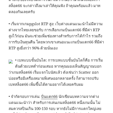
สล็อต66 จะกล่าวถึงมาเล่าให้คุณฟัง ถ้าคุณพร้อมแล้ว มาท
ดลองกันเลยครับ
• เริ่มจากเกมpgslot RTP สูง: เว็บต่างแดนแนะนำไม่มีความ
ต่างจากไทยเลยขอรับ การเลือกเกมปั่นแตก66 ที่มีค่า RTP
สูงไว้ก่อน มันจะช่วยเพิ่มช่องทางสำหรับการได้กำไร รวมถึง
การรับเงินทุนคืน โดยพวกเขาเสนอแนะเกมปั่นแตก66 ที่มีค่า
RTP สูงยิ่งกว่า 96% ด้วยนั่นเอง
• เบทแบบขั้นบันได: การเบทแบบขั้นบันไดก็คือ การเริ่ม
ต้นด้วยเบทต่ำก่อนเสมอ หากคุณมองเห็นสัญญาณบอก
ว่าเกมสล็อต66 เริ่มแจกโบนัสแล้ว ดังเช่นว่า Scatter ออก
บ่อยหรือมีเครื่องหมายพิเศษออกหลายครั้ง ก็สามารถปรับ
เบทสล็อต66 เพิ่มขึ้นได้ตามอยากได้เลยครับผม
• จำกัดรอบการเล่น:
ปั่นแตก66
นักเขียนบทความจากต่าง
แดนแนะนำว่า สำหรับการเล่นเกมสล็อต66 หนึ่งเกมนั้น ไม่
สมควรสปินเกิน 100-150 รอบ หากยังไม่มีการแตกใหญ่เลย