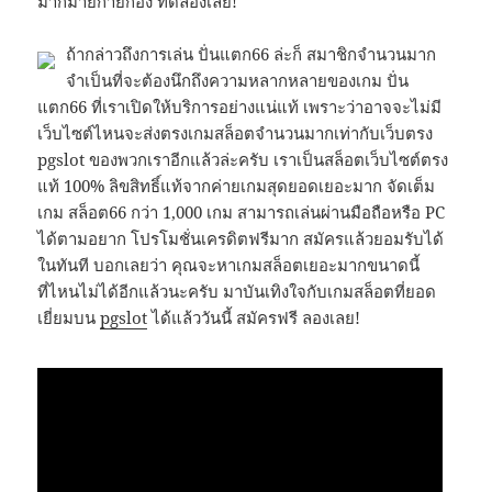
มากมายก่ายกอง ทดลองเลย!
ถ้ากล่าวถึงการเล่น ปั่นแตก66 ล่ะก็ สมาชิกจำนวนมาก
จำเป็นที่จะต้องนึกถึงความหลากหลายของเกม ปั่น
แตก66 ที่เราเปิดให้บริการอย่างแน่แท้ เพราะว่าอาจจะไม่มี
เว็บไซต์ไหนจะส่งตรงเกมสล็อตจำนวนมากเท่ากับเว็บตรง
pgslot ของพวกเราอีกแล้วล่ะครับ เราเป็นสล็อตเว็บไซต์ตรง
แท้ 100% ลิขสิทธิ์แท้จากค่ายเกมสุดยอดเยอะมาก จัดเต็ม
เกม สล็อต66 กว่า 1,000 เกม สามารถเล่นผ่านมือถือหรือ PC
ได้ตามอยาก โปรโมชั่นเครดิตฟรีมาก สมัครแล้วยอมรับได้
ในทันที บอกเลยว่า คุณจะหาเกมสล็อตเยอะมากขนาดนี้
ที่ไหนไม่ได้อีกแล้วนะครับ มาบันเทิงใจกับเกมสล็อตที่ยอด
เยี่ยมบน
pgslot
ได้แล้ววันนี้ สมัครฟรี ลองเลย!