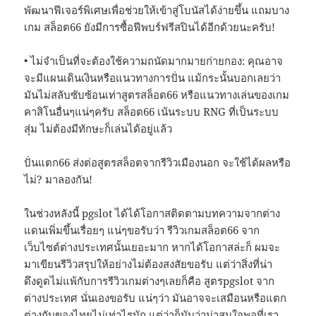
พัฒนาฟีเจอร์พิเศษเพื่อช่วยให้เข้าสู่โบนัสได้ง่ายขึ้น แถมบาง
เกม สล็อต66 ยังมีการซื้อฟีพบร์ฟรีสปินได้อีกด้วยนะครับ!
• ไม่จำเป็นที่จะต้องใช้ความถนัดมากมายก่ายกอง: คุณอาจ
จะมีแผนเดินเงินหรือแนวทางการปั่น แม้กระนั้นบอกเลยว่า
มันไม่สลับซับซ้อนเท่าสูตรสล็อต66 หรือแนวทางเล่นของเกม
คาสิโนอื่นๆแน่ๆครับ สล็อต66 เน้นระบบ RNG ที่เป็นระบบ
สุ่ม ไม่ต้องมีทักษะก็เล่นได้อยู่แล้ว
ปั่นแตก66 ส่งต่อสูตรสล็อตจากรีวิวเมืองนอก จะใช้ได้ผลหรือ
ไม่? มาลองกัน!
ในช่วงหลังนี้ pgslot ได้ได้โอกาสติดตามบทความจากต่าง
แดนเพิ่มขึ้นเรื่อยๆ แน่ๆขอรับว่า รีวิวเกมสล็อต66 จาก
เว็บไซต์ต่างประเทศนั้นเยอะมาก หากได้โอกาสล่ะก็ ผมจะ
มาเขียนรีวิวสรุปให้อย่างไม่ต้องสงสัยขอรับ แต่ว่าสิ่งที่น่า
ดึงดูดไม่แพ้กับการรีวิวเกมต่างๆเลยก็คือ สูตรpgslot จาก
ต่างประเทศ นั่นเองขอรับ แน่ๆว่า มันอาจจะเสมือนหรือแตก
ต่างกับของไทยไม่เท่าไรนัก แต่ว่าก็นับว่าน่าสนใจพอที่เรา