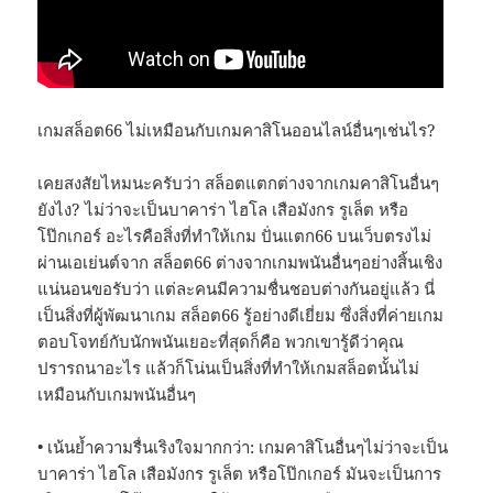
เกมสล็อต66 ไม่เหมือนกับเกมคาสิโนออนไลน์อื่นๆเช่นไร?
เคยสงสัยไหมนะครับว่า สล็อตแตกต่างจากเกมคาสิโนอื่นๆ
ยังไง? ไม่ว่าจะเป็นบาคาร่า ไฮโล เสือมังกร รูเล็ต หรือ
โป๊กเกอร์ อะไรคือสิ่งที่ทำให้เกม ปั่นแตก66 บนเว็บตรงไม่
ผ่านเอเย่นต์จาก สล็อต66 ต่างจากเกมพนันอื่นๆอย่างสิ้นเชิง
แน่นอนขอรับว่า แต่ละคนมีความชื่นชอบต่างกันอยู่แล้ว นี่
เป็นสิ่งที่ผู้พัฒนาเกม สล็อต66 รู้อย่างดีเยี่ยม ซึ่งสิ่งที่ค่ายเกม
ตอบโจทย์กับนักพนันเยอะที่สุดก็คือ พวกเขารู้ดีว่าคุณ
ปรารถนาอะไร แล้วก็โน่นเป็นสิ่งที่ทำให้เกมสล็อตนั้นไม่
เหมือนกับเกมพนันอื่นๆ
• เน้นย้ำความรื่นเริงใจมากกว่า: เกมคาสิโนอื่นๆไม่ว่าจะเป็น
บาคาร่า ไฮโล เสือมังกร รูเล็ต หรือโป๊กเกอร์ มันจะเป็นการ