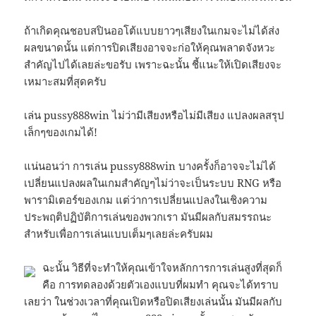
ถ้าเกิดคุณชอบสปินออโต้แบบยาวๆเสียงในเกมจะไม่ได้ส่ง
ผลขนาดนั้น แต่การปิดเสียงอาจจะก่อให้คุณพลาดจังหวะ
สำคัญไปได้เลยล่ะขอรับ เพราะฉะนั้น ชี้แนะให้เปิดเสียงจะ
เหมาะสมที่สุดครับ
เล่น pussy888win ไม่ว่ามีเสียงหรือไม่มีเสียง แปลงผลสรุป
เล็กๆของเกมได้!
แน่นอนว่า การเล่น pussy888win บางครั้งก็อาจจะไม่ได้
เปลี่ยนแปลงผลในเกมสำคัญๆไม่ว่าจะเป็นระบบ RNG หรือ
พารามิเตอร์ของเกม แต่ว่าการเปลี่ยนแปลงในเชิงความ
ประพฤติปฏิบัติการเล่นของพวกเรา มันมีผลกับสมรรถนะ
สำหรับเพื่อการเล่นแบบเต็มๆเลยล่ะครับผม
ฉะนั้น วิธีที่จะทำให้คุณเข้าใจหลักการการเล่นสูงที่สุดก็
คือ การทดลองด้วยตัวเองแบบที่ผมทำ คุณจะได้ทราบ
เลยว่า ในช่วงเวลาที่คุณเปิดหรือปิดเสียงเล่นนั้น มันมีผลกับ