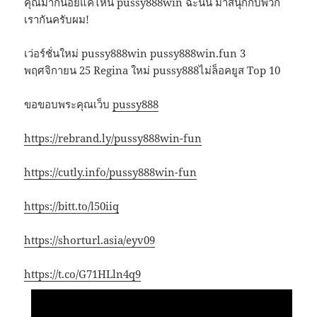
คุณมากน้อยแค่ไหน pussy888win ฉะนั้น มาสนุกกับพวก
เรากันครับผม!
เว่อร์ชั่นใหม่ pussy888win pussy888win.fun 3
พฤศจิกายน 25 Regina ใหม่ pussy888ไม่ล็อคยูส Top 10
ขอขอบพระคุณเว็บ
pussy888
https://rebrand.ly/pussy888win-fun
https://cutly.info/pussy888win-fun
https://bitt.to/l50iiq
https://shorturl.asia/eyv09
https://t.co/G71HLln4q9