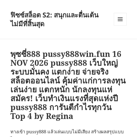
ฟิซซ์สล็อต S2: สนุกและตื่นเต้น
ไม่มีที่สิ้นสุด
เมนู
และวิด
เจ็ต
พุซซี่888 pussy888win.fun 16
NOV 2026 pussy888 เว็บใหญ่
ระบบมั่นคง แตกง่าย จ่ายจริง
สล็อตออนไลน์ คุ้มค่าแก่การลงทุน
เล่นง่าย แตกหนัก นักลงทุนแห่
สมัคร! เว็บทำเงินแรงที่สุดแห่งปี
pussy888 การันตีกำไรทุกวัน
Top 4 by Regina
ทางเข้า pussy888 แล้วเล่นแบบไม่มีเสียง สร้างผลสรุปแบบ