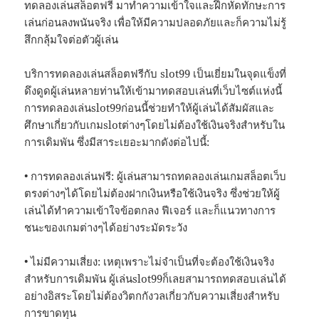
ทดลองเล่นสล็อตฟรี มาทำความเข้าใจและฝึกหัดทักษะการ
เล่นก่อนลงพนันจริง เพื่อให้มีความปลอดภัยและก็ความไม่รู้
สึกกลุ้มใจต่อตัวผู้เล่น
บริการทดลองเล่นสล็อตฟรีกับ slot99 เป็นเยี่ยมในจุดแข็งที่
ดึงดูดผู้เล่นหลายท่านให้เข้ามาทดสอบเล่นที่เว็บไซต์แห่งนี้
การทดลองเล่นslot99ก่อนนี้ช่วยทำให้ผู้เล่นได้สัมผัสและ
ศึกษาเกี่ยวกับเกมslotต่างๆโดยไม่ต้องใช้เงินจริงสำหรับใน
การเดิมพัน ซึ่งมีสาระเยอะมากดังต่อไปนี้:
• การทดลองเล่นฟรี: ผู้เล่นสามารถทดลองเล่นเกมสล็อตเว็บ
ตรงต่างๆได้โดยไม่ต้องฝากเงินหรือใช้เงินจริง ซึ่งช่วยให้ผู้
เล่นได้ทำความเข้าใจข้อตกลง ฟีเจอร์ และก็แนวทางการ
ชนะของเกมต่างๆได้อย่างระมัดระวัง
• ไม่มีความเสี่ยง: เหตุเพราะไม่จำเป็นที่จะต้องใช้เงินจริง
สำหรับการเดิมพัน ผู้เล่นslot99ก็เลยสามารถทดสอบเล่นได้
อย่างอิสระโดยไม่ต้องวิตกกังวลเกี่ยวกับความเสี่ยงสำหรับ
การขาดทุน