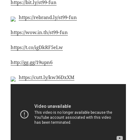
https://bit.ly/st99-fun
https://rebrand.ly/st99-fun
https://wow.in.th/st99-fun
https://t.co/igDkRF5eLw
http://gg.gg/19upn6
https://cutt.ly/kw36DxXM