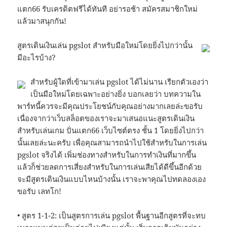
แตก66 รับเครดิตฟรีได้ทันที อย่ารอช้า สมัครสมาชิกใหม่
แล้วมาสนุกกัน!
สูตรเดินเงินเล่น pgslot สำหรับมือใหม่โดยยิ่งไปกว่านั้น
มีอะไรบ้าง?
สำหรับผู้ใดที่เข้ามาเล่น pgslot ได้ไม่นาน เรียกตัวเองว่า
เป็นมือใหม่โดยเฉพาะอย่างยิ่ง บอกเลยว่า บทความใน
พาร์ทนี้ควรจะมีคุณประโยชน์กับคุณอย่างมากเลยล่ะขอรับ
เนื่องจากว่าเว็บสล็อตของเราจะมาเสนอแนะสูตรเดินเงิน
สำหรับเล่นเกม ปั่นแตก66 เว็บไซต์ตรง ชั้น 1 โดยยิ่งไปกว่า
นั้นเลยล่ะนะครับ เพื่อคุณสามารถนำไปใช้สำหรับในการเล่น
pgslot จริงได้ เพิ่มช่องทางสำหรับในการทำเงินที่มากขึ้น
แล้วก็ช่วยลดการเสี่ยงสำหรับในการเล่นเสียได้ดีขึ้นอีกด้วย
จะมีสูตรเดินเงินแบบไหนบ้างนั้น เราจะพาคุณไปทดลองเอง
ขอรับ เลทโก!
• สูตร 1-1-2: เป็นสูตรการเล่น pgslot พื้นฐานอีกสูตรที่จะทบ