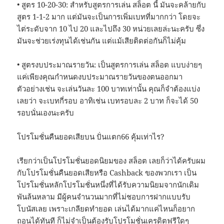
• สูตร 10-20-30: สำหรับสูตรการเล่น สล็อต นี้ มันจะคล้ายกับ
สูตร 1-1-2 มาก แต่มันจะเป็นการเพิ่มเบทที่มากกว่า โดยจะ
ไต่ระดับจาก 10 ไป 20 และไปถึง 30 หน่วยเลยล่ะนะครับ ซึ่ง
มันจะช่วยเร่งทุนได้เช่นกัน แต่แม้เสียติดต่อกันก็ไม่คุ้ม
• สูตรงบประมาณรายวัน: เป็นสูตรการเล่น สล็อต แบบง่ายๆ
แค่เพียงคุณกำหนดงบประมาณรายวันของตนออกมา
ตัวอย่างเช่น จะเล่นวันละ 100 บาทเท่านั้น คุณก็จำต้องแบ่ง
เลยว่า จะเบทกี่รอบ อาทิเช่น เบทรอบละ 2 บาท ก็จะได้ 50
รอบนั่นเองนะครับ
โปรโมชั่นคืนยอดเสียบน ปั่นแตก66 คุ้มเท่าไร?
เรียกว่าเป็นโปรโมชั่นยอดนิยมของ สล็อต เลยก็ว่าได้ครับผม
กับโปรโมชั่นคืนยอดเสียหรือ Cashback ของพวกเรา เป็น
โปรโมชั่นหลักโปรโมชั่นหนึ่งที่ได้รับความนิยมจากนักเดิม
พันล้นหลาม มีผู้คนจำนวนมากที่ไม่ชอบการฝากแบบรับ
โบนัสเลย เพราะเกลียดทำยอด เล่นได้มากแค่ไหนก็อยาก
ถอนได้ทันที ก็ไม่จำเป็นต้องรับโปรโมชั่นเครดิตฟรีใดๆ