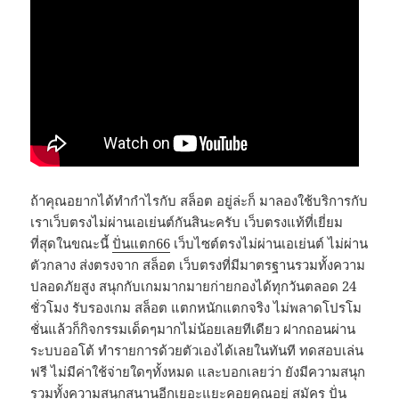
ถ้าคุณอยากได้ทำกำไรกับ สล็อต อยู่ล่ะก็ มาลองใช้บริการกับ
เราเว็บตรงไม่ผ่านเอเย่นต์กันสินะครับ เว็บตรงแท้ที่เยี่ยม
ที่สุดในขณะนี้
ปั่นแตก66
เว็บไซต์ตรงไม่ผ่านเอเย่นต์ ไม่ผ่าน
ตัวกลาง ส่งตรงจาก สล็อต เว็บตรงที่มีมาตรฐานรวมทั้งความ
ปลอดภัยสูง สนุกกับเกมมากมายก่ายกองได้ทุกวันตลอด 24
ชั่วโมง รับรองเกม สล็อต แตกหนักแตกจริง ไม่พลาดโปรโม
ชั่นแล้วก็กิจกรรมเด็ดๆมากไม่น้อยเลยทีเดียว ฝากถอนผ่าน
ระบบออโต้ ทำรายการด้วยตัวเองได้เลยในทันที ทดสอบเล่น
ฟรี ไม่มีค่าใช้จ่ายใดๆทั้งหมด และบอกเลยว่า ยังมีความสนุก
รวมทั้งความสนุกสนานอีกเยอะแยะคอยคุณอยู่ สมัคร ปั่น