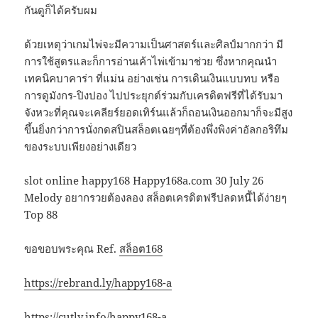
กันดูก็ได้ครับผม
ด้วยเหตุว่าเกมไพ่จะมีความเป็นศาสตร์และศิลป์มากกว่า มี
การใช้สูตรและก็การอ่านเค้าไพ่เข้ามาช่วย ซึ่งหากคุณนำ
เทคนิคบาคาร่า ที่แม่น อย่างเช่น การเดินเงินแบบทบ หรือ
การดูมังกร-ปิงปอง ไปประยุกต์ร่วมกับเครดิตฟรีที่ได้รับมา
จังหวะที่คุณจะเคลียร์ยอดเทิร์นแล้วก็ถอนเงินออกมาก็จะมีสูง
ขึ้นยิ่งกว่าการนั่งกดสปินสล็อตเฉยๆที่ต้องพึ่งพิงค่าอัลกอริทึม
ของระบบเพียงอย่างเดียว
slot online happy168 Happy168a.com 30 July 26
Melody อยากรวยต้องลอง สล็อตเครดิตฟรีปลดหนี้ได้ง่ายๆ
Top 88
ขอขอบพระคุณ Ref.
สล็อต168
https://rebrand.ly/happy168-a
https://cutly.info/happy168-a