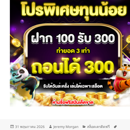
เขียน
ผู้
หมวด
ป้าย
31 พฤษภาคม 2026
Jeremy Morgan
สล็อตเครดิตฟรี