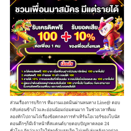
ส่วนเรื่องการบริการ ทีมงานแอดมินผ่านหนทาง Line@ ตอบ
กลับค่อนข้างไวและอ่อนน้อมถ่อมตนมาก ในช่วงเวลาที่ผม
ลองทักไปถามไถ่เรื่องข้อตกลงการทำเทิร์นโอเวอร์ของโบนัส
ตอนดึกๆก็มีเจ้าหน้าที่สแตนด์บายตอบปัญหาตลอด 24
ชั่วโมง จัดว่าเอาใจใส่ลูกค้าบรรเจิด ไม่เทผู้เล่นหลังจากฝาก