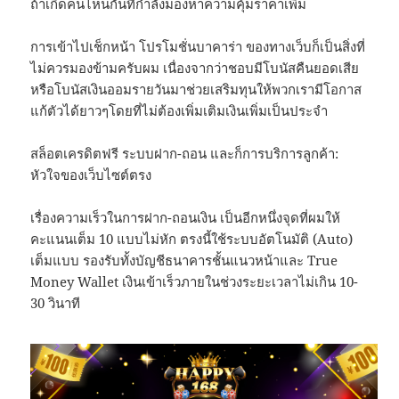
ถ้าเกิดคนไหนกันที่กำลังมองหาความคุ้มราคาเพิ่ม
การเข้าไปเช็กหน้า โปรโมชั่นบาคาร่า ของทางเว็บก็เป็นสิ่งที่
ไม่ควรมองข้ามครับผม เนื่องจากว่าชอบมีโบนัสคืนยอดเสีย
หรือโบนัสเงินออมรายวันมาช่วยเสริมทุนให้พวกเรามีโอกาส
แก้ตัวได้ยาวๆโดยที่ไม่ต้องเพิ่มเติมเงินเพิ่มเป็นประจำ
สล็อตเครดิตฟรี ระบบฝาก-ถอน และก็การบริการลูกค้า:
หัวใจของเว็บไซต์ตรง
เรื่องความเร็วในการฝาก-ถอนเงิน เป็นอีกหนึ่งจุดที่ผมให้
คะแนนเต็ม 10 แบบไม่หัก ตรงนี้ใช้ระบบอัตโนมัติ (Auto)
เต็มแบบ รองรับทั้งบัญชีธนาคารชั้นแนวหน้าและ True
Money Wallet เงินเข้าเร็วภายในช่วงระยะเวลาไม่เกิน 10-
30 วินาที