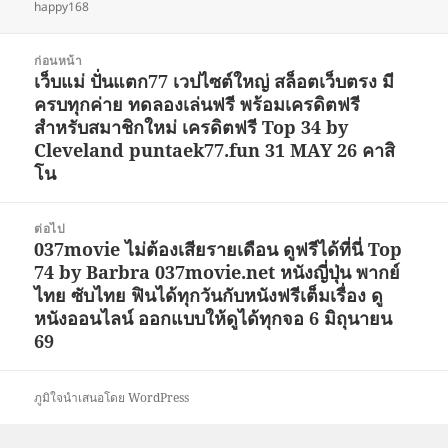
เมื่อ
เขียน
หมู่
กำกับ
happy168
แนะแนว
ก่อนหน้า
เรื่อง
เว็บแม่ ปั่นแตก77 เวปไซต์ใหญ่ สล็อตเว็บตรง มี
เรื่อง
ครบทุกค่าย ทดลองเล่นฟรี พร้อมเครดิตฟรี
ก่อน
สำหรับสมาชิกใหม่ เครดิตฟรี Top 34 by
หน้า:
Cleveland puntaek77.fun 31 MAY 26 คาสิ
โน
ต่อไป
037movie ไม่ต้องเสียรายเดือน ดูฟรีได้ที่นี่ Top
เรื่อง
74 by Barbra 037movie.net หนังญี่ปุ่น พากย์
ต่อ
ไทย ซับไทย ฟินได้ทุกวันกับหนังฟรีเต็มเรื่อง ดู
ไป:
หนังออนไลน์ ออกแบบให้ดูได้ทุกจอ 6 มิถุนายน
69
ภูมิใจนำเสนอโดย WordPress