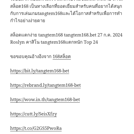
สล็อต168 เป็นทางเลือกที่ยอดเยี่ยมสำหรับคนที่อยากได้สนุก
กับการเล่นเกมtangtem168และได้โอกาสสำหรับเพื่อการทำ
กำไรอย่างง่ายดาย
สล็อตแตกง่าย tangtem168 tangtem168.bet 27 ก.ค. 2024
Roslyn คาสิโน tangtem168แตกหนัก Top 24
ขอขอบคุณอ้างอิงจาก
168สล็อต
https://bit.ly/tangtem168-bet
https://rebrand.ly/tangtem168-bet
https://wow.in.th/tangtem168-bet
https://cutt.ly/SeisXfzy
https://t.co/G2GS5PwoRa