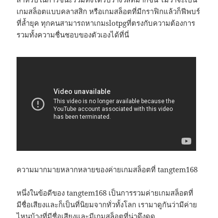
เกมสล็อตแบบคลาสสิก หรือเกมสล็อตที่มีกราฟิกแล้วก็ฟีพบร์
ที่ล้ำยุค ทุกคนสามารถหาเกมslotpgที่ตรงกับความต้องการ
รวมทั้งความชื่นชอบของตัวเองได้ที่นี่
ความมากมายหลากหลายของค่ายเกมสล็อตที่ tangtem168
หนึ่งในข้อดีของ tangtem168 เป็นการรวมค่ายเกมสล็อตที่
มีชื่อเสียงและก็เป็นที่นิยมจากทั่วทั้งโลก เรามาดูกันว่ามีค่าย
ไหนบ้างที่มีชื่อเสียงและมีเกมสล็อตที่น่าดึงดูด