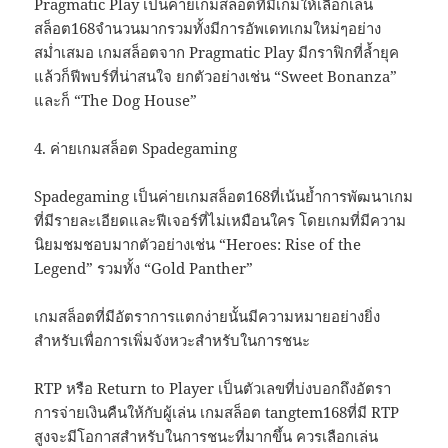
Pragmatic Play เป็นค่ายเกมสล็อตที่มีเกมให้เลือกเล่น
สล็อต168จำนวนมากรวมทั้งมีการอัพเดทเกมใหม่ๆอย่าง
สม่ำเสมอ เกมสล็อตจาก Pragmatic Play มีกราฟิกที่ล้ำยุค
แล้วก็ฟีพบร์ที่น่าสนใจ ยกตัวอย่างเช่น “Sweet Bonanza”
และก็ “The Dog House”
4. ค่ายเกมสล็อต Spadegaming
Spadegaming เป็นค่ายเกมสล็อต168ที่เน้นย้ำการพัฒนาเกม
ที่มีรายละเอียดและฟีเจอร์ที่ไม่เหมือนใคร โดยเกมที่มีความ
นิยมชมชอบมากตัวอย่างเช่น “Heroes: Rise of the
Legend” รวมทั้ง “Gold Panther”
เกมสล็อตที่มีอัตราการแตกง่ายนั้นมีความหมายอย่างยิ่ง
สำหรับเพื่อการเพิ่มจังหวะสำหรับในการชนะ
RTP หรือ Return to Player เป็นตัวเลขที่บ่งบอกถึงอัตรา
การจ่ายเงินคืนให้กับผู้เล่น เกมสล็อต tangtem168ที่มี RTP
สูงจะมีโอกาสสำหรับในการชนะที่มากขึ้น ควรเลือกเล่น