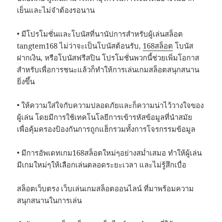
เย็นและไม่จำต้องรอนาน
• มีโปรโมชั่นและโบนัสที่นานัปการสำหรับผู้เล่นสล็อต
tangtem168 ไม่ว่าจะเป็นโบนัสต้อนรับ,
168สล็อต
โบนัส
ฝากเงิน, หรือโบนัสฟรีสปิน โปรโมชั่นพวกนี้ช่วยเพิ่มโอกาส
สำหรับเพื่อการชนะแล้วก็ทำให้การเล่นเกมสล็อตสนุกสนาน
ยิ่งขึ้น
• ให้ความใส่ใจกับความปลอดภัยและก็ความน่าไว้วางใจของ
ผู้เล่น โดยมีการใช้เทคโนโลยีการเข้ารหัสข้อมูลที่นำสมัย
เพื่อคุ้มครองป้องกันการถูกแฮ็กรวมทั้งการโจรกรรมข้อมูล
• มีการอัพเดทเกม168สล็อตใหม่ๆอย่างสม่ำเสมอ ทำให้ผู้เล่น
มีเกมใหม่ๆให้เลือกเล่นตลอดระยะเวลา และไม่รู้สึกเบื่อ
สล็อตเว็บตรง เว็บเล่นเกมสล็อตออนไลน์ ที่มาพร้อมความ
สนุกสนานในการเล่น