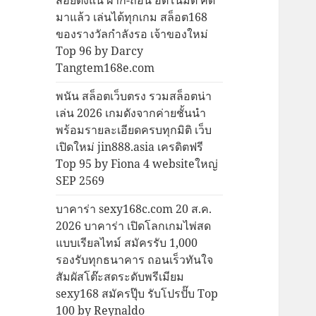
สอยตังแน่ ฝาก-ถอน อัตโนมัติ คัด
มาแล้ว เล่นได้ทุกเกม สล็อต168
ของรางวัลกำลังรอ เจ้าของใหม่
Top 96 by Darcy
Tangtem168e.com
พนัน สล็อตเว็บตรง รวมสล็อตน่า
เล่น 2026 เกมดังจากค่ายชั้นนำ
พร้อมรายละเอียดครบทุกมิติ เว็บ
เปิดใหม่ jin888.asia เครดิตฟรี
Top 95 by Fiona 4 websiteใหญ่
SEP 2569
บาคาร่า sexy168c.com 20 ส.ค.
2026 บาคาร่า เปิดโลกเกมไพ่สด
แบบเรียลไทม์ สมัครรับ 1,000
รองรับทุกธนาคาร ถอนเร็วทันใจ
สัมผัสโต๊ะสดระดับพรีเมียม
sexy168 สมัครปุ๊บ รับโปรปั๊บ Top
100 by Reynaldo