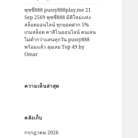
พุซซี่888 pussy888play.me 21
Sep 2569 พุซซี่888 มิติใหม่แห่ง
สล็อตออนไลน์ ทุกยอดฝาก 5%
เกมสล็อต คาสิโนออนไลน์ คนเล่น
ไม่ต่ำกว่าแสนทุกวัน pussy888
พร้อมแล้ว ลุยเลย Top 49 by
Omar
ความเห็นล่าสุด
คลังเก็บ
กรกฎาคม 2026