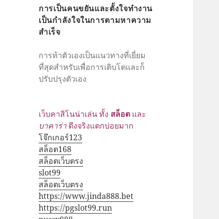
การเป็นคนขยันและตั้งใจทำงาน
เป็นกำลังใจในการตามหาความ
สำเร็จ
การท้าตัวเองเป็นแนวทางที่เยี่ยม
ที่สุดสำหรับเพื่อการเติบโตและก็
ปรับปรุงตัวเอง
เว็บคาสิโนน่าเล่น ทั้ง
สล็อต
และ
บาคาร่า
ตึงจริงแตกบ่อยมาก
โจ๊กเกอร์123
สล็อต168
สล็อตเว็บตรง
slot99
สล็อตเว็บตรง
https://www.jinda888.bet
https://pgslot99.run