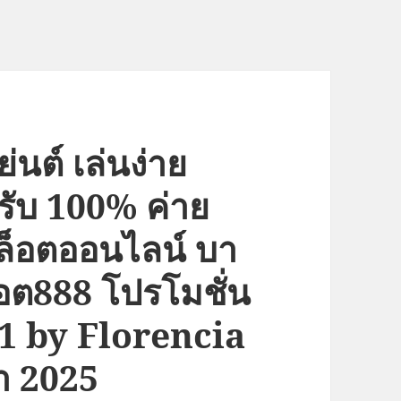
่นต์ เล่นง่าย
รับ 100% ค่าย
ล็อตออนไลน์ บา
็อต888 โปรโมชั่น
 61 by Florencia
า 2025