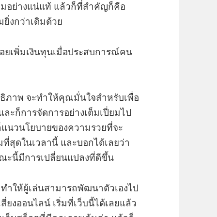
อย่างแน่แท้ แล้วก็ที่สำคัญก็คือ
ยิ่งกว่าเดิมด้วย
่อยเพิ่มเงินทุนเมื่อประสบการณ์คน
ธิภาพ จะทำให้คุณมั่นใจสำหรับเพื่อ
ละก็การจัดการอย่างเต็มเปี่ยมไป
ก็แนวนโยบายของความรวยที่จะ
ยมที่สุดในเวลานี้ และบอกได้เลยว่า
ี้มีการเปลี่ยนแปลงที่ดีขึ้น
 ทำให้ผู้เล่นสามารถพัฒนาตัวเองไป
ี่ยงออนไลน์ เริ่มที่เว็บนี้ได้เลยแล้ว