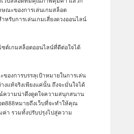
็บสล็อตที่มีคุณภาพคุ้มค่า แล้วก็
งลักษณะของการเล่นเกมสล็อต
นสำหรับการเล่นเกมเสี่ยงดวงออนไลน์
ไซต์เกมสล็อตออนไลน์ที่ดีต่อใจได้
กษณะของการบรรลุเป้าหมายในการเล่น
างแท้จริงเพียงแค่นั้น ถึงจะมั่นใจได้
ารณ์ความน่าดึงดูดใจความสนุกสนาน
สล็อต888หมายถึงเว็บที่จะทำให้คุณ
คุ้มค่า รวมทั้งปรับปรุงไปสู่ความ