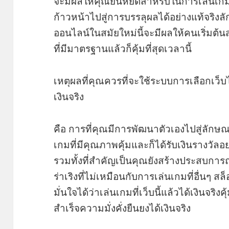
จะมีผลให้คุณยืนหยัดสำหรับในการเล่นเกมเว
ก้าวหน้าไปสู่การบรรลุผลได้อย่างแท้จริ
ออนไลน์ในสมัยใหม่นี้จะมีผลให้คนเริ่มต้
ที่มีมาตรฐานแล้วก็คุ้มที่สุดเวลานี้
เหตุผลที่คุณควรที่จะใช้ระบบการเลือกเว็บ
เงินจริง
คือ การที่คุณมีการพัฒนาตัวเองไปสู่ลั
เกมที่มีคุณภาพคุ้มและก็ได้รับเงินรางวัลอย่
รวมทั้งที่สำคัญเป็นคุณยังสร้างประสบก
ร่าเริงที่ไม่เหมือนกับการเล่นเกมที่อื่นๆ 
มั่นใจได้ว่าเล่นเกมที่เว็บนี้แล้วได้เงินจริง
สำเร็จความมั่งคั่งยืนยงได้เงินจริง