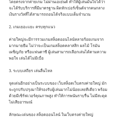
โดยตรงจากค่ายเกม ไม่ผ่านเอเย่นต์ ทำให้ผู้เล่นมั่นใจได้ว่า
จะได้รับบริการที่มีมาตรฐาน ผิดหักเปอร์เซ็นต์จากคนกลาง
เงินรางวัลที่ได้สามารถถอนได้จริงแบบเต็มจำนวน
2. เกมเยอะแยะ ครบทุกแนว
ค่ายใหญ่จะมีการรวมเกมสล็อตออนไลน์หลายร้อยเกมจาก
มากมายธีม ไม่ว่าจะเป็นเกมสล็อตคลาสสิก ผลไม้ โรมัน
เผชิญภัย หรือแฟนตาซี ผู้เล่นสามารถเลือกเล่นได้ตามความ
พอใจ เล่นได้ไม่มีเบื่อ
3. ระบบเสถียร เล่นลื่นไหล
จุดเด่นอีกอย่างเป็นระบบของ เว็บสล็อตเว็บตรงค่ายใหญ่ มัก
จะถูกปรับปรุงมาให้รองรับผู้เล่นมากไม่น้อยเลยทีเดียว พร้อม
ด้วยมีเซิร์ฟเวอร์คุณภาพสูง ทำให้การพนันราบรื่น ไม่มีสะดุด
ไม่เสียอารมณ์
ลักษณะเด่นของ สล็อตออนไลน์ ในเว็บตรงค่ายใหญ่