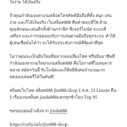
ใจง่าย ได้เงินจริง
ถ้าคุณกำลังมองหาเกมสล็อตโทรศัพท์มือถือที่ทั้ง สนุก เล่น
ง่าย และก็ได้เงินจริง เว็บสล็อต888 คือคำตอบที่ใช่ ด้วย
คุณลักษณะเด่นอีกทั้งด้านกราฟิก ฟีเจอร์โบนัส ระบบที่
เสถียร และการรอคอยงรับการเล่นผ่านมือถือทุกระบบ ทำให้
ผู้เล่นเชื่อมั่นได้ว่า จะได้รับประสบการณ์ที่คุ้มค่าที่สุด
ไม่ว่าคุณจะเป็นมือใหม่ที่อยากลองเสี่ยงโชค หรือมืออาชีพที่
กำลังมองหาเกมใหม่ๆเกมสล็อต888 คือโอกาสที่ไม่สมควร
พลาด สมัครวันนี้ รับโบนัสและก็สิทธิพิเศษจำนวนมาก
ทดลองเล่นฟรีได้ในทันที!
สล็อตเว็บไทย สล็อต888 Jin888.shop 1 ส.ค. 25 Linnie ยืน
1 เรื่องเกมสล็อต jinda888แตกทุกชั่วโมง Top 95
ขอขอบคุณอ้างอิงจาก
jinda888
https://cutly.info/jin888-shop