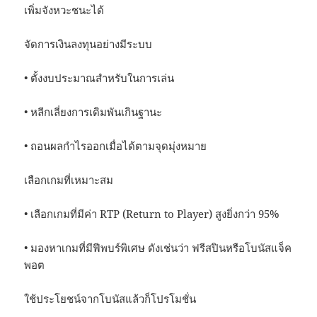
เพิ่มจังหวะชนะได้
จัดการเงินลงทุนอย่างมีระบบ
• ตั้งงบประมาณสำหรับในการเล่น
• หลีกเลี่ยงการเดิมพันเกินฐานะ
• ถอนผลกำไรออกเมื่อได้ตามจุดมุ่งหมาย
เลือกเกมที่เหมาะสม
• เลือกเกมที่มีค่า RTP (Return to Player) สูงยิ่งกว่า 95%
• มองหาเกมที่มีฟีพบร์พิเศษ ดังเช่นว่า ฟรีสปินหรือโบนัสแจ็ค
พอต
ใช้ประโยชน์จากโบนัสแล้วก็โปรโมชั่น