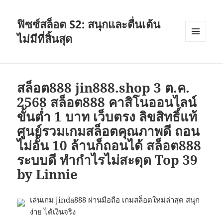
ฟิซซ์สล็อต S2: สนุกและตื่นเต้น
ไม่มีที่สิ้นสุด
เมนู
และวิด
เจ็ต
สล็อต888 jin888.shop 3 ต.ค.
2568 สล็อต888 คาสิโนออนไลน์
ขั้นต่ำ 1 บาท เว็บตรง ลิขสิทธิ์แท้
ศูนย์รวมเกมสล็อตคุณภาพดี ถอน
ไม่อั้น 10 ล้านก็ถอนได้ สล็อต888
ระบบดี ทำกำไรไม่สะดุด Top 39
by Linnie
เล่นเกม jinda888 ผ่านมือถือ เกมสล็อตใหม่ล่าสุด สนุก
ง่าย ได้เงินจริง