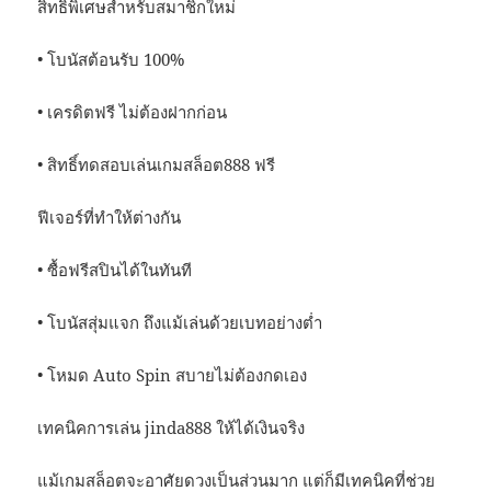
สิทธิพิเศษสำหรับสมาชิกใหม่
• โบนัสต้อนรับ 100%
• เครดิตฟรี ไม่ต้องฝากก่อน
• สิทธิ์ทดสอบเล่นเกมสล็อต888 ฟรี
ฟีเจอร์ที่ทำให้ต่างกัน
• ซื้อฟรีสปินได้ในทันที
• โบนัสสุ่มแจก ถึงแม้เล่นด้วยเบทอย่างต่ำ
• โหมด Auto Spin สบายไม่ต้องกดเอง
เทคนิคการเล่น jinda888 ให้ได้เงินจริง
แม้เกมสล็อตจะอาศัยดวงเป็นส่วนมาก แต่ก็มีเทคนิคที่ช่วย