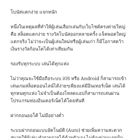
โบนัสแตกง่าย แจกหนัก
หนึ่งในเหตุผลที่ทำให้ผู้เล่นเลือกเล่นกับเว็บไซต์ตรงค่ายใหญ่
คือ สล็อตแตกง่าย รางวัลโบนัสออกหลายครั้ง แจ็คพอตใหญ่
แตกจริง ไม่ว่าจะเป็นผู้เล่นใหม่หรือผู้เล่นเก่า ก็มีโอกาสคว้า
เงินรางวัลก้อนโตได้เท่าเทียมกัน
รองรับทุกระบบ เล่นได้ทุกแห่ง
ไม่ว่าคุณจะใช้มือถือระบบ iOS หรือ Android ก็สามารถเข้า
เล่นเกมสล็อตออนไลน์ได้ง่ายๆเพียงแค่มีอินเทอร์เน็ต เล่นได้
ทุกหนทุกแห่ง ไม่จำเป็นต้องโหลดแอปก็สามารถเล่นผ่าน
โปรแกรมท่องอินเตอร์เน็ตได้โดยทันที
ฝากถอนออโต้ ไม่มีอย่างต่ำ
ระบบฝากถอนแบบอัตโนมัติ (Auto) ช่วยเพิ่มความสะดวก
สบายให้ผู้เล่น ทำรายการได้ด้วยตัวเอง ไม่ต้องผ่านแอดมิน