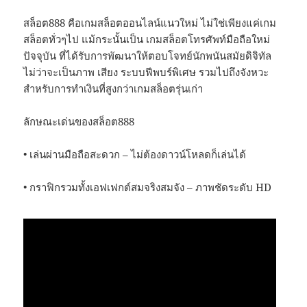
สล็อต888 คือเกมสล็อตออนไลน์แนวใหม่ ไม่ใช่เพียงแค่เกม
สล็อตทั่วๆไป แม้กระนั้นเป็น เกมสล็อตโทรศัพท์มือถือใหม่
ปัจจุบัน ที่ได้รับการพัฒนาให้ตอบโจทย์นักพนันสมัยดิจิทัล
ไม่ว่าจะเป็นภาพ เสียง ระบบฟีพบร์พิเศษ รวมไปถึงจังหวะ
สำหรับการทำเงินที่สูงกว่าเกมสล็อตรุ่นเก่า
ลักษณะเด่นของสล็อต888
• เล่นผ่านมือถือสะดวก – ไม่ต้องดาวน์โหลดก็เล่นได้
• กราฟิกรวมทั้งเอฟเฟกต์สมจริงสมจัง – ภาพชัดระดับ HD