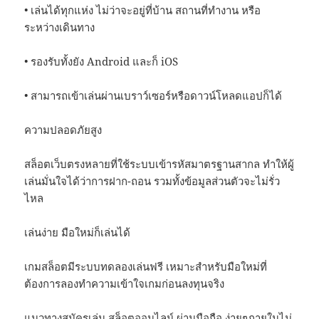
• เล่นได้ทุกแห่ง ไม่ว่าจะอยู่ที่บ้าน สถานที่ทำงาน หรือ
ระหว่างเดินทาง
• รองรับทั้งยัง Android และก็ iOS
• สามารถเข้าเล่นผ่านเบราว์เซอร์หรือดาวน์โหลดแอปก็ได้
ความปลอดภัยสูง
สล็อตเว็บตรงหลายที่ใช้ระบบเข้ารหัสมาตรฐานสากล ทำให้ผู้
เล่นมั่นใจได้ว่าการฝาก-ถอน รวมทั้งข้อมูลส่วนตัวจะไม่รั่ว
ไหล
เล่นง่าย มือใหม่ก็เล่นได้
เกมสล็อตมีระบบทดลองเล่นฟรี เหมาะสำหรับมือใหม่ที่
ต้องการลองทำความเข้าใจเกมก่อนลงทุนจริง
แนวทางสมัครเล่น สล็อตออนไลน์ ผ่านมือถือ ง่ายๆภายในไม่