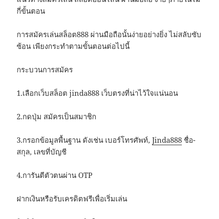
กี่ขั้นตอน
การสมัครเล่นสล็อต888 ผ่านมือถือนั้นง่ายอย่างยิ่ง ไม่สลับซับ
ซ้อน เพียงกระทำตามขั้นตอนต่อไปนี้
กระบวนการสมัคร
1.เลือกเว็บสล็อต jinda888 เว็บตรงที่น่าไว้ใจแน่นอน
2.กดปุ่ม สมัครเป็นสมาชิก
3.กรอกข้อมูลพื้นฐาน ดังเช่น เบอร์โทรศัพท์,
Jinda888
ชื่อ-
สกุล, เลขที่บัญชี
4.การันตีตัวตนผ่าน OTP
ฝากเงินหรือรับเครดิตฟรีเพื่อเริ่มเล่น