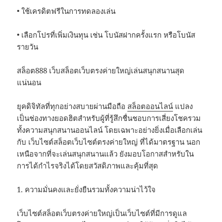
• ใช้เครดิตฟรีในการทดลองเล่น
• เลือกโปรที่เพิ่มเงินทุน เช่น โบนัสฝากครั้งแรก หรือโบนัส
รายวัน
สล็อต888 เว็บสล็อตเว็บตรงค่ายใหญ่เล่นสนุกสนานสุด
แน่นอน
ยุคดิจิทัลที่ทุกอย่างสบายผ่านมือถือ
สล็อตออนไลน์
แปลง
เป็นช่องทางยอดฮิตสำหรับผู้ที่รู้สึกชื่นชอบการเสี่ยงโชครวม
ทั้งความสนุกสนานออนไลน์ โดยเฉพาะอย่างยิ่งเมื่อเลือกเล่น
กับ เว็บไซต์สล็อตเว็บไซต์ตรงค่ายใหญ่ ที่ได้มาตรฐาน นอก
เหนือจากที่จะเล่นสนุกสนานแล้ว ยังมอบโอกาสสำหรับใน
การได้กำไรจริงได้โดยสวัสดิภาพและคุ้มที่สุด
1. ความมั่นคงและยั่งยืนรวมทั้งความน่าไว้ใจ
เว็บไซต์สล็อตเว็บตรงค่ายใหญ่เป็นเว็บไซต์ที่มีการดูแล