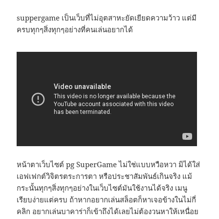
suppergame เป็นเว็บที่ไม่อุตสาหะยัดเยียดความว้าว แต่มี
ครบทุกๆสิ่งทุกๆอย่างที่คนเล่นอยากได้
หน้าตาเว็บไซต์ pg SuperGame ไม่ใช่แบบหวือหวา มิได้ใส่
เอฟเฟกต์วิจิตรตระการตา หรือประชาสัมพันธ์เกินจริง แม้
กระนั้นทุกๆสิ่งทุกๆอย่างในเว็บไซต์มันใช้งานได้จริง เมนู
เรียบง่ายแต่ครบ ถ้าหากอยากเล่นสล็อตก็หาเจอข้างในไม่กี่
คลิก อยากเล่นบาคาร่าก็เข้าถึงได้เลยไม่ต้องวนหาให้เหนื่อย