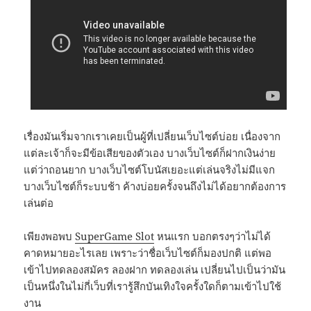
เรื่องมันเริ่มจากเราเคยเป็นผู้ที่เปลี่ยนเว็บไซต์บ่อย เนื่องจาก
แต่ละเจ้าก็จะมีข้อเสียของตัวเอง บางเว็บไซต์ก็ฝากเงินง่าย
แต่ว่าถอนยาก บางเว็บไซต์โบนัสเยอะแต่เล่นจริงไม่มีแจก
บางเว็บไซต์ก็ระบบช้า ค้างบ่อยครั้งจนถึงไม่ได้อยากต้องการ
เล่นต่อ
เพียงพอพบ
SuperGame Slot
หนแรก บอกตรงๆว่าไม่ได้
คาดหมายอะไรเลย เพราะว่าชื่อเว็บไซต์ก็มองปกติ แต่พอ
เข้าไปทดลองสมัคร ลองฝาก ทดลองเล่น เปลี่ยนไปเป็นว่ามัน
เป็นหนึ่งในไม่กี่เว็บที่เรารู้สึกบันเทิงใจครั้งใดก็ตามเข้าไปใช้
งาน