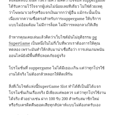
ได้รับความไว้ใจจากผู้เล่นไม่น้อยเลยทีเดียว ไม่ใช่ด้วยเหตุ
ว่าโฆษณาเวอร์ๆหรือแจกเงินมากกว่าผู้อื่น แม้กระนั้นเป็น
เนื่องจากความซื่อตรงสำหรับการsuppergame ให้บริการ
แบบไม่อ้อมค้อม ไม่มีการล็อค ไม่มีการหลอกลวงให้เสีย
ถ้าหากคุณเคยเล่นแล้วคิดว่าเว็บไซต์มันไม่ยุติธรรม
pg
SuperGame
เป็นหนึ่งในไม่กี่เว็บที่พวกเราต้องการให้คุณ
ทดลอง เพราะมันทำให้กลับมาน่าเชื่อถือว่า การเล่นเกมพนัน
ออนไลน์ยังมีพื้นที่ที่ปลอดภัยอยู่จริง
โปรโมชั่นที่ suppergame ไม่ได้มีเยอะเกิน แต่ว่าทุกโปรใช้
งานได้จริง ไม่ต้องกลัวหลอกให้ติดเทิร์น
สิ่งที่เว็บไซต์แห่งนี้SuperGame Slot ทำได้ดีเป็นมิได้แจก
โปรโมชั่นเกินเรื่องจริง มีเพียงแค่พอควร แต่ว่าทุกโปรใช้งาน
ได้จริง ตัวอย่างเช่น ฝาก 100 รับ 200 สำหรับสมาชิกใหม่
หรือรับเครดิตคืนยอดเสียทุกสัปดาห์แบบไม่ต้องกดรับเอง