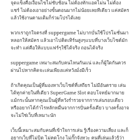
จุดแข็งคือเงื่อนไขไม่ซับซ้อน ไม่ต้องทักแอดไม่น ไม่ต้อง
แชร์ ไม่ต้องเอาอย่างขั้นตอนมากไม่น้อยเลยทีเดียว แค่สมัคร
แล้วใช้งานตามเดิมก็ร่วมโปรได้เลย
พวกเราถูกใจตรงที่ suppergame ไม่บากบั่นใช้โปรโมชั่นมา
หลอกให้สมัคร แล้วเอาไปติดเทิร์นสูงๆแบบที่บางเว็บไซต์มัก
จะทำ แต่คือให้แบบแฟร์ๆใช้ได้จริง ถอนได้จริง
suppergame เหมาะสมกับคนไหนกันแน่ และก็ผู้ใดกันควร
ผ่านไปหากคิดจะเล่นเพียงแค่หวังมั่งมีเร็ว
ถ้าเกิดคุณเป็นผู้ที่มองหาเว็บไซต์ที่เสถียร ไม่มีอันตราย เล่น
ได้ทุกค่ายในที่เดียว SuperGame Slot ตอบโจทย์มากมาย
แม้กระนั้นหากคุณเป็นผู้ที่หวังร่ำรวยจากการเล่นรอบเดียว
หรืออยากได้กำไรหลักหมื่นจากการปั่นครั้งเดียว บางครั้งอาจ
จะไม่ใช่เว็บที่เหมาะนัก
เว็บนี้เหมาะสมกับคนที่เข้าใจการเล่น รู้เรื่องความเสี่ยง และก็
อยากเว็บที่ไม่บิด ไม่คดโกง ไม่กั๊กจังหวะ คนที่เล่นแล้วรู้ว่า