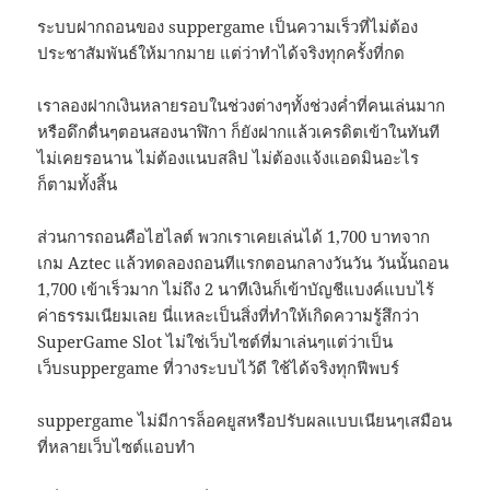
ระบบฝากถอนของ suppergame เป็นความเร็วที่ไม่ต้อง
ประชาสัมพันธ์ให้มากมาย แต่ว่าทำได้จริงทุกครั้งที่กด
เราลองฝากเงินหลายรอบในช่วงต่างๆทั้งช่วงค่ำที่คนเล่นมาก
หรือดึกดื่นๆตอนสองนาฬิกา ก็ยังฝากแล้วเครดิตเข้าในทันที
ไม่เคยรอนาน ไม่ต้องแนบสลิป ไม่ต้องแจ้งแอดมินอะไร
ก็ตามทั้งสิ้น
ส่วนการถอนคือไฮไลต์ พวกเราเคยเล่นได้ 1,700 บาทจาก
เกม Aztec แล้วทดลองถอนทีแรกตอนกลางวันวัน วันนั้นถอน
1,700 เข้าเร็วมาก ไม่ถึง 2 นาทีเงินก็เข้าบัญชีแบงค์แบบไร้
ค่าธรรมเนียมเลย นี่แหละเป็นสิ่งที่ทำให้เกิดความรู้สึกว่า
SuperGame Slot ไม่ใช่เว็บไซต์ที่มาเล่นๆแต่ว่าเป็น
เว็บsuppergame ที่วางระบบไว้ดี ใช้ได้จริงทุกฟีพบร์
suppergame ไม่มีการล็อคยูสหรือปรับผลแบบเนียนๆเสมือน
ที่หลายเว็บไซต์แอบทำ