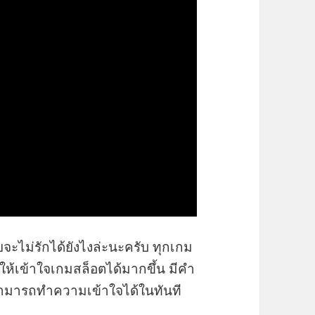
ะไม่รักได้ยังไงล่ะนะครับ ทุกเกม
้เข้าใจเกมสล็อตได้มากขึ้น มีคำ
ม่สามารถทำความเข้าใจได้ในทันที