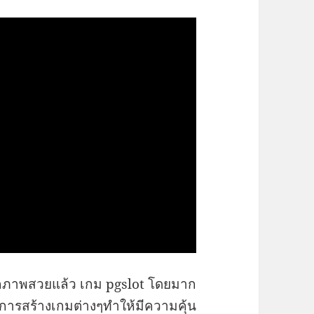
ภาพสวยแล้ว เกม pgslot โดยมาก
ารสร้างเกมต่างๆทำให้มีความคุ้น