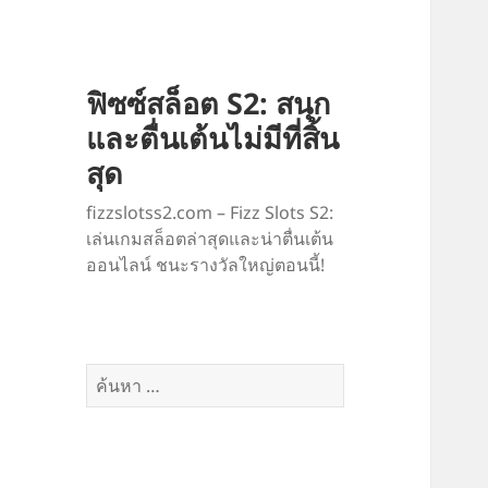
ฟิซซ์สล็อต S2: สนุก
และตื่นเต้นไม่มีที่สิ้น
สุด
fizzslotss2.com – Fizz Slots S2:
เล่นเกมสล็อตล่าสุดและน่าตื่นเต้น
ออนไลน์ ชนะรางวัลใหญ่ตอนนี้!
ค้นหา
สำหรับ: