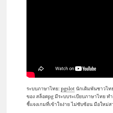
ระบบภาษาไทย:
pgslot
นักเดิมพันชาวไทยจ
ของ สล็อตpg มีระบบระเบียบภาษาไทย ทำให
ชี้แจงเกมที่เข้าใจง่าย ไม่ซับซ้อน มือให