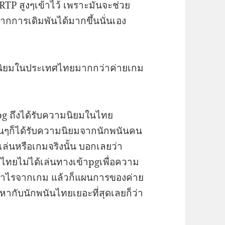
 RTP สูงๆเข้าไว้ เพราะมันจะช่วย
ากการเดิมพันได้มากขึ้นนั่นเอง
ามนิยมในประเทศไทยมากกว่าค่ายเกม
g ถึงได้รับความนิยมในไทย
ื่นๆก็ได้รับความนิยมจากนักพนันคน
เล่นหรือเกมจริงนั้น บอกเลยว่า
ทยไม่ได้เล่นทางเข้าpgเพื่อความ
้กำไรจากเกม แล้วก็แผนการของค่าย
หากับนักพนันไทยเยอะที่สุดเลยก็ว่า