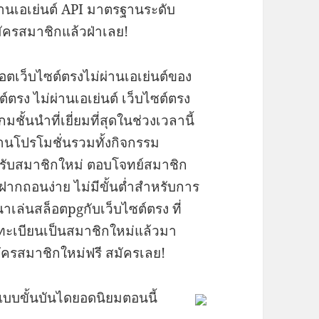
ผ่านเอเย่นต์ API มาตรฐานระดับ
ัครสมาชิกแล้วฝ่าเลย!
ตเว็บไซต์ตรงไม่ผ่านเอเย่นต์ของ
ตรง ไม่ผ่านเอเย่นต์ เว็บไซต์ตรง
้นนำที่เยี่ยมที่สุดในช่วงเวลานี้
ผ่านโปรโมชั่นรวมทั้งกิจกรรม
นรับสมาชิกใหม่ ตอบโจทย์สมาชิก
ฝากถอนง่าย ไม่มีขั้นต่ำสำหรับการ
เล่นสล็อตpgกับเว็บไซต์ตรง ที่
ลงทะเบียนเป็นสมาชิกใหม่แล้วมา
สมัครสมาชิกใหม่ฟรี สมัครเลย!
แบบขั้นบันไดยอดนิยมตอนนี้