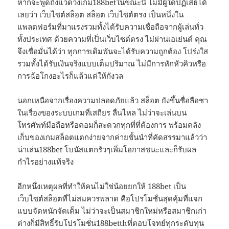
หากจะพูดถึงแวดวงเกม188betในขณะนี้ ไม่มีผู้ใดปฏิเสธได้
เลยว่า เว็บไซต์สล็อต สล็อต เว็บไซต์ตรง เป็นหนึ่งใน
แพลตฟอร์มที่มาแรงรวมทั้งได้รับความเชื่อถือจากผู้เล่นทั่ว
ทั้งประเทศ ด้วยความที่เป็นเว็บไซต์ตรง ไม่ผ่านเอเย่นต์ คุณ
จึงเชื่อมั่นได้ว่า ทุกการเดิมพันจะได้รับความถูกต้อง โปร่งใส
รวมทั้งได้รับเงินจริงแบบเต็มปริมาณ ไม่มีการหักหัวคิวหรือ
การฉ้อโกงอะไรก็แล้วแต่ให้กังวล
นอกเหนือจากเรื่องความปลอดภัยแล้ว สล็อต ยังขึ้นชื่อลือชา
ในเรื่องของระบบเกมที่เสถียร ลื่นไหล ไม่ว่าจะเล่นบน
โทรศัพท์มือถือหรือคอมก็สะดวกทุกที่ที่ต้องการ พร้อมคลัง
เก็บของเกมสล็อตแตกง่ายจากค่ายชั้นนำที่คัดสรรมาแล้วว่า
น่าเล่น188bet โบนัสแตกรัวๆเพิ่มโอกาสชนะและก็รับผล
กำไรอย่างแท้จริง
อีกหนึ่งเหตุผลที่ทำให้คนไม่ใช่น้อยยกให้ 188bet เป็น
เว็บไซต์สล็อตที่ไม่สมควรพลาด คือโปรโมชั่นสุดคุ้มที่แจก
แบบจัดหนักจัดเต็ม ไม่ว่าจะเป็นสมาชิกใหม่หรือสมาชิกเก่า
ต่างก็มีสิทธิ์รับโปรโมชั่น188betthที่ตอบโจทย์ทุกระดับทุน