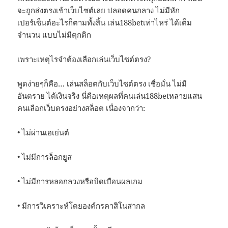
จะถูกส่งตรงเข้าเว็บไซต์เลย ปลอดคนกลาง ไม่มีหัก
เปอร์เซ็นต์อะไรก็ตามทั้งสิ้น เล่น188betเท่าไหร่ ได้เต็ม
จำนวน แบบไม่มีตุกติก
เพราะเหตุไรจำต้องเลือกเล่นเว็บไซต์ตรง?
พูดง่ายๆก็คือ… เล่นสล็อตกับเว็บไซต์ตรง เชื่อมั่น ไม่มี
อันตราย ได้เงินจริง นี่คือเหตุผลที่คนเล่น188betหลายแสน
คนเลือกเว็บตรงอย่างสล็อต เนื่องจากว่า:
• ไม่ผ่านเอเย่นต์
• ไม่มีการล็อกยูส
• ไม่มีการหลอกลวงหรือบิดเบือนผลเกม
• มีการวิเคราะห์โดยองค์กรคาสิโนสากล