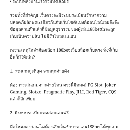
• ระบบหลังบ้านเร็วรวมทั้งเสถียร
รวมทั้งที่สำคัญ! เว็บตรงจะมีระบบระเบียบรักษาความ
ปลอดภัยลักษณะเดียวกันกับเว็บไซต์แบงค์ออนไลน์เลยจ้ะจ๊ะ
ข้อมูลส่วนตัวแล้วก็ข้อมูลธุรกรรมของผู้เล่น188betthจะถูก
เก็บเป็นความลับ ไม่มีรั่วไหลแน่นอน
เพราะเหตุใดจำต้องเลือก 188bet เว็บสล็อตเว็บตรง ทั้งที่เว็บ
อื่นก็มีให้เล่น?
1. รวมเกมสูงที่สุด จากทุกค่ายดัง
ต้องการเล่นเกมจากค่ายไหน ตรงนี้มีหมด! PG Slot, Joker
Gaming, Slotxo, Pragmatic Play, JILI, Red Tiger, CQ9
แล้วก็อีกเพียบ
2. มีระบบระเบียบทดสอบเล่นฟรี
มือใหม่ลองก่อน ไม่ต้องเสียเงินซักบาท เล่น188betได้ทุกเกม