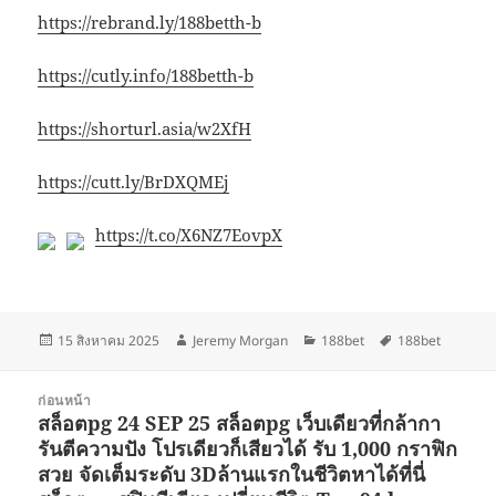
https://rebrand.ly/188betth-b
https://cutly.info/188betth-b
https://shorturl.asia/w2XfH
https://cutt.ly/BrDXQMEj
https://t.co/X6NZ7EovpX
เขียน
ผู้
หมวด
ป้าย
15 สิงหาคม 2025
Jeremy Morgan
188bet
188bet
เมื่อ
เขียน
หมู่
กำกับ
แนะแนว
ก่อนหน้า
เรื่อง
สล็อตpg 24 SEP 25 สล็อตpg เว็บเดียวที่กล้ากา
เรื่อง
รันตีความปัง โปรเดียวก็เสียวได้ รับ 1,000 กราฟิก
ก่อน
สวย จัดเต็มระดับ 3Dล้านแรกในชีวิตหาได้ที่นี่
หน้า: