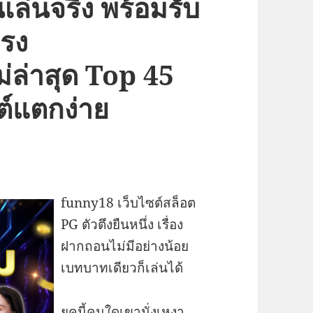
เล่นจริง พร้อมรับ
ตรง
ล่าสุด Top 45
ต์แตกง่าย
funny18 เว็บไซต์สล็อต
PG ตัวตึงยืนหนึ่ง เรื่อง
ฝากถอนไม่มีอย่างน้อย
เบทบาทเดียวก็เล่นได้
ยุคนี้คนใดเขานั่งเหงา