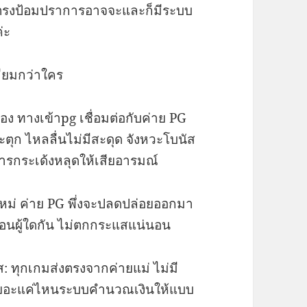
ซต์ตรงป้อมปราการอาจจะและก็มีระบบ
่ะ
เมียมกว่าใคร
อง ทางเข้าpg เชื่อมต่อกับค่าย PG
ตุก ไหลลื่นไม่มีสะดุด จังหวะโบนัส
าการกระเด้งหลุดให้เสียอารมณ์
หม่ ค่าย PG พึ่งจะปลดปล่อยออกมา
ก่อนผู้ใดกัน ไม่ตกกระแสแน่นอน
ส: ทุกเกมส่งตรงจากค่ายแม่ ไม่มี
ด้เยอะแค่ไหนระบบคำนวณเงินให้แบบ