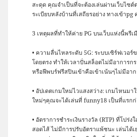
สะดุด คุณจำเป็นที่จะต้องเล่นผ่านเว็บไ
ระเบียบหลังบ้านที่เสถียรอย่าง ทางเข้าpg ค
3 เหตุผลที่ทำให้ค่าย PG บนเว็บแห่งนี้พรี
• ความลื่นไหลระดับ 5G: ระบบเซิร์ฟเวอร์ข
โดยตรง ทำให้เวลาปั่นสล็อตไม่มีอาการกระ
หรือฟีพบร์ฟรีสปินเข้าคือเข้าเน้นๆไม่มีอ
• อัปเดตเกมใหม่ไวแสงสว่าง: เกมไหนมาใ
ใหม่ๆคุณจะได้เล่นที่ funny18 เป็นที่แรก
• อัตราการชำระเงินรางวัล (RTP) ที่โปร่งใ
สอดไส้ ไม่มีการปรับอัตราแพ้ชนะ เล่นไ