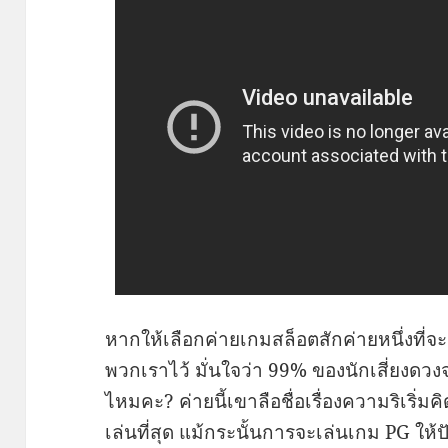
หากให้เลือกค่ายเกมสล็อตสักค่ายหนึ่งที่จ
พวกเราไว้ มั่นใจว่า 99% ของนักเสี่ยงดว
ไหมคะ? ค่ายนี้เขาลือชื่อเรื่องความริเริ่ม
เล่นที่สุด แม้กระนั้นการจะเล่นเกม PG ให้ป