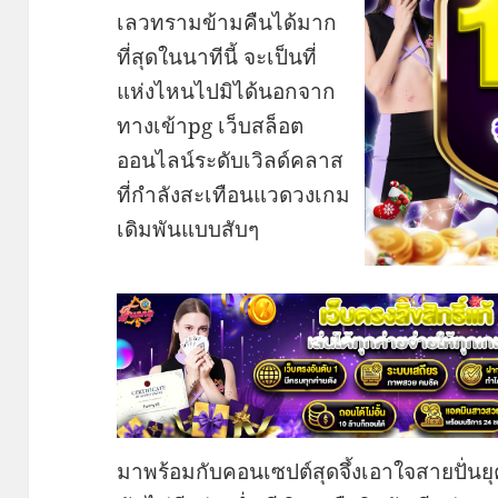
เลวทรามข้ามคืนได้มาก
ที่สุดในนาทีนี้ จะเป็นที่
แห่งไหนไปมิได้นอกจาก
ทางเข้าpg เว็บสล็อต
ออนไลน์ระดับเวิลด์คลาส
ที่กำลังสะเทือนแวดวงเกม
เดิมพันแบบสับๆ
มาพร้อมกับคอนเซปต์สุดจึ้งเอาใจสายปั่นย