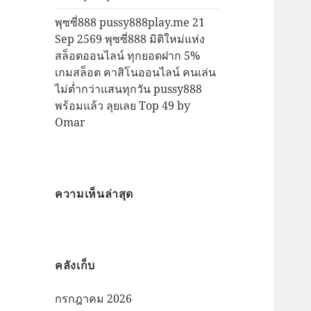
พุซซี่888 pussy888play.me 21
Sep 2569 พุซซี่888 มิติใหม่แห่ง
สล็อตออนไลน์ ทุกยอดฝาก 5%
เกมสล็อต คาสิโนออนไลน์ คนเล่น
ไม่ต่ำกว่าแสนทุกวัน pussy888
พร้อมแล้ว ลุยเลย Top 49 by
Omar
ความเห็นล่าสุด
คลังเก็บ
กรกฎาคม 2026