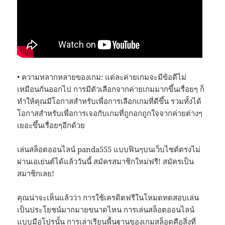
• ความหลากหลายของเกม: แต่ละค่ายเกมจะมีข้อดีไม่
เหมือนกันออกไป การมีตัวเลือกจากค่ายเกมมากขึ้นเรื่อยๆ ก็
ทำให้คุณมีโอกาสสำหรับเพื่อการเลือกเกมที่ดีขึ้น รวมทั้งได้
โอกาสสำหรับเพื่อการเจอกับเกมที่ถูกอกถูกใจจากค่ายต่างๆ
เยอะขึ้นเรื่อยๆอีกด้วย
เล่นสล็อตออนไลน์ panda555 แบบฟินๆบนเว็บไซต์ตรงไม่
ผ่านเอเย่นต์ได้แล้ววันนี้ สมัครสมาชิกใหม่ฟรี! สมัครเป็น
สมาชิกเลย!
คุณน่าจะเห็นแล้วว่า การใช้เครดิตฟรีในโหมดทดสอบเล่น
เป็นประโยชน์มากมายขนาดไหน การเล่นสล็อตออนไลน์
แบบมือโปรนั้น การเล่าเรียนพื้นฐานของเกมสล็อตคือสิ่งที่