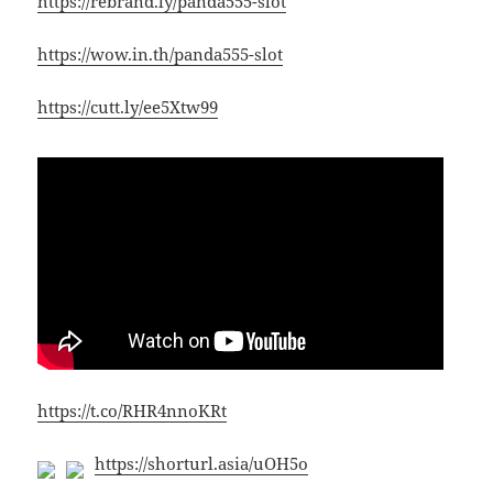
https://rebrand.ly/panda555-slot
https://wow.in.th/panda555-slot
https://cutt.ly/ee5Xtw99
https://t.co/RHR4nnoKRt
https://shorturl.asia/uOH5o