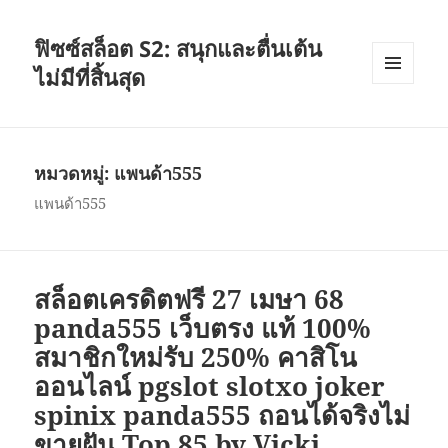
ฟิซซ์สล็อต S2: สนุกและตื่นเต้น
ไม่มีที่สิ้นสุด
เมนู
และวิด
เจ็ต
หมวดหมู่:
แพนด้า555
แพนด้า555
สล็อตเครดิตฟรี 27 เมษา 68
panda555 เว็บตรง แท้ 100%
สมาชิกใหม่รับ 250% คาสิโน
ออนไลน์ pgslot slotxo joker
spinix panda555 ถอนได้จริงไม่
ขายฝัน Top 85 by Vicki