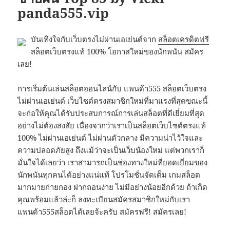
panda555.vip
บันเทิงใจกับเว็บตรงไม่ผ่านเอเย่นต์จาก
สล็อตเครดิตฟรี
สล็อตเว็บตรงแท้ 100% โอกาสใหม่ของนักพนัน สมัคร
เลย!
การเริ่มต้นเล่นสล็อตออนไลน์กับ แพนด้า555 สล็อตเว็บตรง
ไม่ผ่านเอเย่นต์ เว็บไซต์ตรงสมาชิกใหม่ที่มาแรงที่สุดขณะนี้
จะก่อให้คุณได้รับประสบการณ์การเล่นสล็อตที่ดีเยี่ยมที่สุด
อย่างไม่ต้องสงสัย เนื่องจากว่าเราเป็นสล็อตเว็บไซต์ตรงแท้
100% ไม่ผ่านเอเย่นต์ ไม่ผ่านตัวกลาง มีความน่าไว้ใจและ
ความปลอดภัยสูง ถึงแม้ว่าจะเป็นเว็บน้องใหม่ แต่พวกเราก็
มั่นใจได้เลยว่า เราสามารถเป็นช่องทางใหม่ที่ยอดเยี่ยมของ
นักพนันทุกคนได้อย่างแน่แท้ โปรโมชั่นจัดเต็ม เกมสล็อต
มากมายก่ายกอง ฝากถอนง่าย ไม่มีอย่างน้อยอีกด้วย ถ้าเกิด
คุณพร้อมแล้วล่ะก็ ลงทะเบียนสมัครสมาชิกใหม่กับเรา
แพนด้า555สล็อตได้เลยจ้ะครับ สมัครฟรี! สมัครเลย!