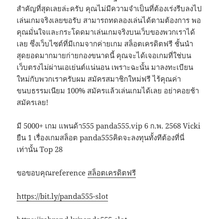
สำคัญที่สุดเลยล่ะครับ คุณไม่มีความจำเป็นที่ต้องเร่งรีบลงไป
เล่นเกมจริงเลยขอรับ สามารถทดลองเล่นได้ตามต้องการ พอ
คุณมั่นใจและกระโดดมาเล่นเกมจริงบนเว็บของพวกเราได้
เลย ซึ่งเว็บไซต์ที่มีเกมจากค่ายเกม สล็อตเครดิตฟรี ชั้นนำ
สุดยอดมากมายก่ายกองขนาดนี้ คุณจะได้เจอเกมที่ใช่บน
เว็บตรงไม่ผ่านเอเย่นต์แน่นอน เพราะฉะนั้น มาลงทะเบียน
ใหม่กับพวกเราครับผม สมัครสมาชิกใหม่ฟรี ไร้คุณค่า
ขนบธรรมเนียม 100% สมัครแล้วเล่นเกมได้เลย อย่าคอยช้า
สมัครเลย!
มี 5000+ เกม แพนด้า555 panda555.vip 6 ก.พ. 2568 Vicki
ยืน 1 เรื่องเกมสล็อต panda555คิดจะลงทุนทั้งทีต้องที่นี่
เท่านั้น Top 28
ขอขอบคุณreference
สล็อตเครดิตฟรี
https://bit.ly/panda555-slot