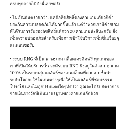
ครบทุกค่ายก็มีดังนี้เลยขอรับ
• ไม่เป็นอันตรายกว่า: แค่ถือลิขสิทธิ์ของค่ายเกมเดียวก็ค้ำ
ประกันความปลอดภัยได้มากขึ้นแล้ว แต่ว่าพวกเรามีค่ายเกม
ที่ได้รับการรับรองลิขสิทธิ์แท้กว่า 20 ค่ายเกมน่ะสินะครับ ยิ่ง
เพิ่มความปลอดภัยสำหรับเพื่อการเข้าใช้บริการเพิ่มขึ้นเรื่อยๆ
แน่นอนขอรับ
• ระบบ RNG ที่เป็นกลาง: เกม สล็อตเครดิตฟรี ทุกเกมของ
เราที่เปิดให้บริการนั้น จะมีระบบ RNG ฝังอยู่ในตัวเกมทุกเกม
100% เป็นระบบสุ่มผลลัพธ์ของเกมสล็อตที่ค่ายเกมชั้นนำ
ระดับโลกจะใช้ในเกมต่างๆเพื่อให้เป็นผลลัพธ์ที่ชอบธรรม
โปร่งใส และไม่ถูกปรับแต่งใดๆทั้งปวง คุณจะได้รับอัตราการ
จ่ายเงินรางวัลที่เป็นมาตรฐานของค่ายเกมอีกด้วย