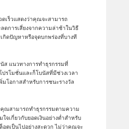
่รวดเร็วแสดงว่าคุณจะสามารถ
ะลดการเสี่ยงจากความล่าช้าในวิธี
เกิดปัญหาหรือจุดบกพร่องที่บางที
โบนัส แนวทางการทำธุรกรรมที่
ปรโมชั่นและก็โบนัสที่มีช่วงเวลา
เพิ่มโอกาสสำหรับการชนะรางวัล
ยให้คุณสามารถทำธุรกรรมตามความ
ใจเกี่ยวกับยอดเงินอย่างต่ำสำหรับ
ล็อตเป็นไปอย่างสะดวก ไม่ว่าคุณจะ