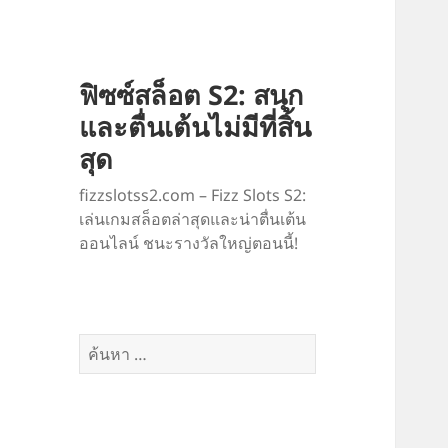
ฟิซซ์สล็อต S2: สนุก
และตื่นเต้นไม่มีที่สิ้น
สุด
fizzslotss2.com – Fizz Slots S2:
เล่นเกมสล็อตล่าสุดและน่าตื่นเต้น
ออนไลน์ ชนะรางวัลใหญ่ตอนนี้!
ค้นหา
สำหรับ: