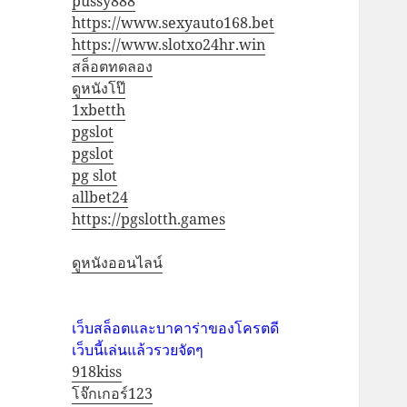
pussy888
https://www.sexyauto168.bet
https://www.slotxo24hr.win
สล็อตทดลอง
ดูหนังโป๊
1xbetth
pgslot
pgslot
pg slot
allbet24
https://pgslotth.games
ดูหนังออนไลน์
เว็บสล็อตและบาคาร่าของโครตดี
เว็บนี้เล่นแล้วรวยจัดๆ
918kiss
โจ๊กเกอร์123