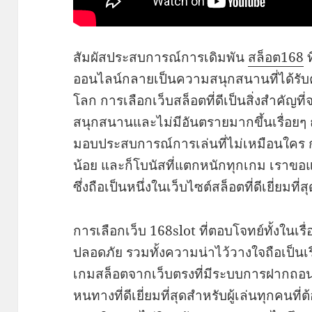
สัมผัสประสบการณ์การเดิมพัน
สล็อต168
ท
ออนไลน์กลายเป็นความสนุกสนานที่ได้รับคว
โลก การเลือกเว็บสล็อตที่ดีเป็นสิ่งสำคัญ
สนุกสนานและไม่มีอันตรายมากขึ้นเรื่อยๆ 
มอบประสบการณ์การเล่นที่ไม่เหมือนใคร กั
น้อย และก็โบนัสที่แตกหนักทุกเกม เราข
ซึ่งถือเป็นหนึ่งในเว็บไซต์สล็อตที่ดีเยี่ยมที่ส
การเลือกเว็บ 168slot ที่ตอบโจทย์ทั้งใ
ปลอดภัย รวมทั้งความน่าไว้วางใจถือเป็นเร
เกมสล็อตจากเว็บตรงที่มีระบบการฝากถอนที
หนทางที่ดีเยี่ยมที่สุดสำหรับผู้เล่นทุกคนท