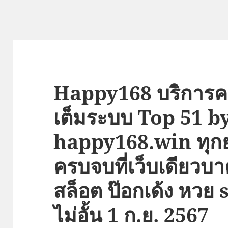
Happy168 บริการค
เต็มระบบ Top 51 b
happy168.win ทุ
ครบจบที่เว็บเดียวบา
สล็อต ป๊อกเด้ง หวย 
ไม่อั้น 1 ก.ย. 2567