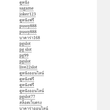
ดูหนัง
sagame
joker123
ดูหนังฟรี
pussy888
pussy888
บาคาร่า168
pgslot
pg slot
pg99
pgslot
live22slot
ดูหนังออนไลน์
ดูหนังฟรี
ดูหนังฟรี
ดูหนังออนไลน์
pgslot77
สล็อตเว็บตรง
บาคาร่าออนไลน์