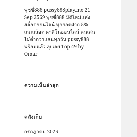
พุซซี่888 pussy888play.me 21
Sep 2569 พุซซี่888 มิติใหม่แห่ง
สล็อตออนไลน์ ทุกยอดฝาก 5%
เกมสล็อต คาสิโนออนไลน์ คนเล่น
ไม่ต่ำกว่าแสนทุกวัน pussy888
พร้อมแล้ว ลุยเลย Top 49 by
Omar
ความเห็นล่าสุด
คลังเก็บ
กรกฎาคม 2026