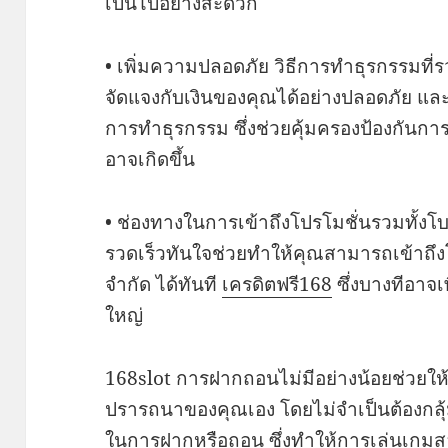
เป็นไปอย่างสะดวก
• เพิ่มความปลอดภัย วิธีการทำธุรกรรมที
จัดแจงกับเงินของคุณได้อย่างปลอดภัย แล
การทำธุรกรรม ซึ่งช่วยคุ้มครองป้องกันการ
อาจเกิดขึ้น
• ช่องทางในการเข้าถึงโปรโมชั่นรวมทั้ง
รวดเร็วทันใจช่วยทำให้คุณสามารถเข้าถึงโ
จำกัด ได้ทันที
เครดิตฟรี168
ซึ่งบางทีอาจ
ใหญ่
168slot การฝากถอนไม่มีอย่างน้อยช่ว
ปรารถนาของคุณเอง โดยไม่จำเป็นต้องกลุ้ม
ในการฝากหรือถอน ซึ่งทำให้การเล่นเกมส