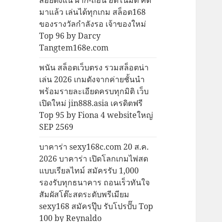
สอยตังแน่ ฝาก-ถอน อัตโนมัติ คัด
มาแล้ว เล่นได้ทุกเกม สล็อต168
ของรางวัลกำลังรอ เจ้าของใหม่
Top 96 by Darcy
Tangtem168e.com
พนัน สล็อตเว็บตรง รวมสล็อตน่า
เล่น 2026 เกมดังจากค่ายชั้นนำ
พร้อมรายละเอียดครบทุกมิติ เว็บ
เปิดใหม่ jin888.asia เครดิตฟรี
Top 95 by Fiona 4 websiteใหญ่
SEP 2569
บาคาร่า sexy168c.com 20 ส.ค.
2026 บาคาร่า เปิดโลกเกมไพ่สด
แบบเรียลไทม์ สมัครรับ 1,000
รองรับทุกธนาคาร ถอนเร็วทันใจ
สัมผัสโต๊ะสดระดับพรีเมียม
sexy168 สมัครปุ๊บ รับโปรปั๊บ Top
100 by Reynaldo