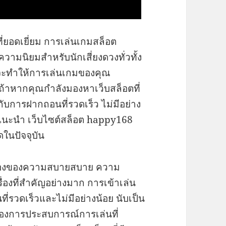
ี่ยอดเยี่ยม การเล่นเกมสล็อต
ามนิยมสำหรับนักเสี่ยงดวงทั่วทั้ง
ที่จะทำให้การเล่นเกมของคุณ
ถ้าหากคุณกำลังมองหาเว็บสล็อตที่
บการฝากถอนที่รวดเร็ว ไม่มีอย่าง
อแนะนำ เว็บไซต์สล็อต happy168
ุดในปัจจุบัน
นเรื่องของความสบายสบาย ความ
ื่องที่สำคัญอย่างมาก การเข้าเล่น
่รวดเร็วและไม่มีอย่างน้อย นับเป็น
ี่ต้องการประสบการณ์การเล่นที่