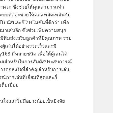
สะดวก ซึ่งช่วยให้คุณสามารถทำ
บบที่ดีจะช่วยให้คุณเพลิดเพลินกับ
โบนัสและก็โปรโมชั่นที่ดีกว่า เพื่อ
ลับมาเล่นอีก ซึ่งช่วยเพิ่มความสนุก
ทีมส่งเสริมลูกค้าที่มีคุณภาพ รวม
้เล่นได้อย่างรวดเร็วและมี
 มีหลายชนิด เพื่อให้ผู้เล่นได้
าสสำหรับในการสัมผัสประสบการณ์
นการตกลงใจที่สำคัญสำหรับการเล่น
การเล่นที่เยี่ยมที่สุดและก็
ต็มเปี่ยม
ใจและไม่มีอย่างน้อยเป็นปัจจัย