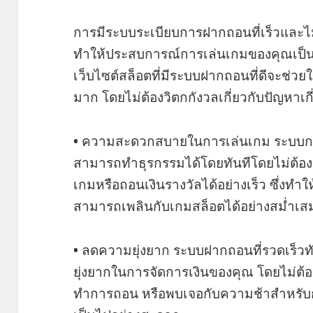
การมีระบบระเบียบการฝากถอนที่เร็วและไม่ม
ทำให้ประสบการณ์การเล่นเกมของคุณเป็น
เว็บไซต์สล็อตที่มีระบบฝากถอนที่ดีจะช่วย
มาก โดยไม่ต้องวิตกกังวลเกี่ยวกับปัญหาเ
• ความสะดวกสบายในการเล่นเกม ระบบการ
สามารถทำธุรกรรมได้โดยทันทีโดยไม่ต้องร
เกมหรือถอนเงินรางวัลได้อย่างเร็ว ซึ่งท
สามารถเพลินกับเกมสล็อตได้อย่างสม่ำเส
• ลดความยุ่งยาก ระบบฝากถอนที่รวดเร็ว
ยุ่งยากในการจัดการเงินของคุณ โดยไม่ต้อง
ทำการถอน หรือพบเจอกับความช้าสำหรับก