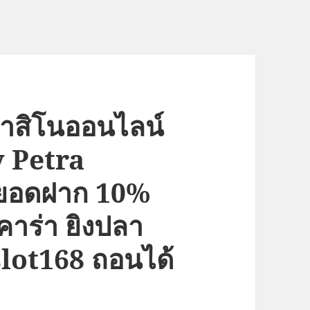
าสิโนออนไลน์
y Petra
กยอดฝาก 10%
คาร่า ยิงปลา
slot168 ถอนได้