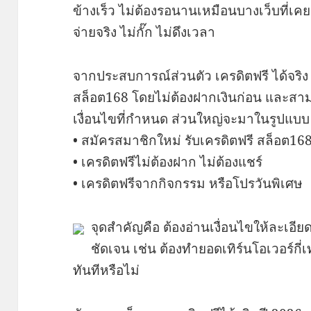
ข้างเร็ว ไม่ต้องรอนานเหมือนบางเว็บที่เคยเจอ
จ่ายจริง ไม่กั๊ก ไม่ดึงเวลา
จากประสบการณ์ส่วนตัว เครดิตฟรี ได้จริง ค
สล็อต168 โดยไม่ต้องฝากเงินก่อน และสา
เงื่อนไขที่กำหนด ส่วนใหญ่จะมาในรูปแบบ
• สมัครสมาชิกใหม่ รับเครดิตฟรี สล็อต16
• เครดิตฟรีไม่ต้องฝาก ไม่ต้องแชร์
• เครดิตฟรีจากกิจกรรม หรือโปรวันพิเศษ
จุดสำคัญคือ ต้องอ่านเงื่อนไขให้ละเอียด
ชัดเจน เช่น ต้องทำยอดเทิร์นโอเวอร์กี่
ทันทีหรือไม่