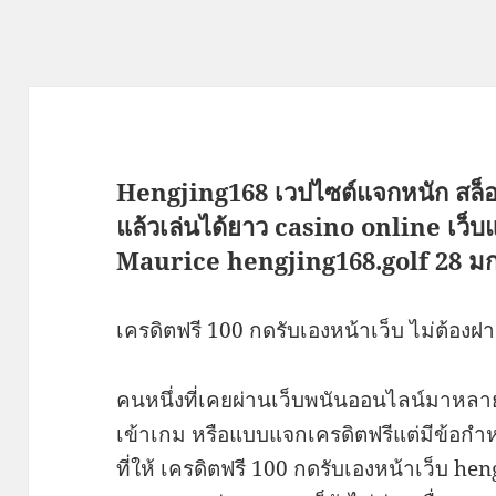
Hengjing168 เวปไซต์แจกหนัก สล็อต
แล้วเล่นได้ยาว casino online เว็บ
Maurice hengjing168.golf 28 ม
เครดิตฟรี 100 กดรับเองหน้าเว็บ ไม่ต้องฝาก
คนหนึ่งที่เคยผ่านเว็บพนันออนไลน์มาหลา
เข้าเกม หรือแบบแจกเครดิตฟรีแต่มีข้อกำห
ที่ให้ เครดิตฟรี 100 กดรับเองหน้าเว็บ h