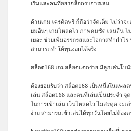
เริ่มและคนที่อยากล็อกงบการเล่น
ด้านเกม เครดิตฟรี ก็ถือว่าจัดเต็ม ไม่ว่า
ยมอื่นๆ เกมโหลดไว ภาพคมชัด เล่นลื่น ไม่ม
เยอะ ช่วยเพิ่มอรรถรสและโอกาสทำกำไร หาก
สามารถทำให้ทุนงอกได้จริง
สล็อต168
เกมสล็อตแตกง่าย มีลูกเล่นโบนัส
ต้องยอมรับว่า สล็อต168 เป็นหนึ่งในแพลตฟ
เล่น สล็อต168 และคนที่เล่นเป็นประจำ จุด
ในการเข้าเล่น เว็บโหลดไว ไม่สะดุด จะเล่
ง่าย สามารถเข้าเล่นได้ทุกวันโดยไม่ต้อง