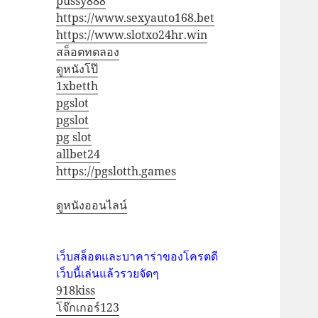
pussy888
https://www.sexyauto168.bet
https://www.slotxo24hr.win
สล็อตทดลอง
ดูหนังโป๊
1xbetth
pgslot
pgslot
pg slot
allbet24
https://pgslotth.games
ดูหนังออนไลน์
เว็บสล็อตและบาคาร่าของโครตดี
เว็บนี้เล่นแล้วรวยจัดๆ
918kiss
โจ๊กเกอร์123