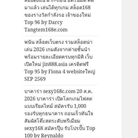
สอยตังแน่ ฝาก-ถอน อัตโนมัติ คัด
มาแล้ว เล่นได้ทุกเกม สล็อต168
ของรางวัลกำลังรอ เจ้าของใหม่
Top 96 by Darcy
Tangtem168e.com
พนัน สล็อตเว็บตรง รวมสล็อตน่า
เล่น 2026 เกมดังจากค่ายชั้นนำ
พร้อมรายละเอียดครบทุกมิติ เว็บ
เปิดใหม่ jin888.asia เครดิตฟรี
Top 95 by Fiona 4 websiteใหญ่
SEP 2569
บาคาร่า sexy168c.com 20 ส.ค.
2026 บาคาร่า เปิดโลกเกมไพ่สด
แบบเรียลไทม์ สมัครรับ 1,000
รองรับทุกธนาคาร ถอนเร็วทันใจ
สัมผัสโต๊ะสดระดับพรีเมียม
sexy168 สมัครปุ๊บ รับโปรปั๊บ Top
100 by Reynaldo