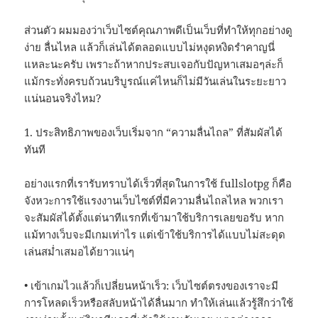
ส่วนตัว ผมมองว่าเว็บไซต์คุณภาพดีเป็นเว็บที่ทำให้ทุกอย่างดู
ง่าย ลื่นไหล แล้วก็เล่นได้ตลอดแบบไม่หงุดหงิดรำคาญนี่
แหละนะครับ เพราะถ้าหากประสบเจอกับปัญหาเสมอๆล่ะก็
แม้กระทั่งครบถ้วนบริบูรณ์แค่ไหนก็ไม่มีวันเล่นในระยะยาว
แน่นอนจริงไหม?
1. ประสิทธิภาพของเว็บเริ่มจาก “ความลื่นไถล” ที่สัมผัสได้
ทันที
อย่างแรกที่เรารับทราบได้เร็วที่สุดในการใช้ fullslotpg ก็คือ
จังหวะการใช้แรงงานเว็บไซต์ที่มีความลื่นไถลไหล พวกเรา
จะสัมผัสได้ตั้งแต่นาทีแรกที่เข้ามาใช้บริการเลยขอรับ หาก
แม้ทางเว็บจะมีเกมเท่าไร แต่เข้าใช้บริการได้แบบไม่สะดุด
เล่นสม่ำเสมอได้ยาวแน่ๆ
• เข้าเกมไวแล้วก็เปลี่ยนหน้าเร็ว: เว็บไซต์ตรงของเราจะมี
การโหลดเร็วหรือสลับหน้าได้ลื่นมาก ทำให้เล่นแล้วรู้สึกว่าใช้