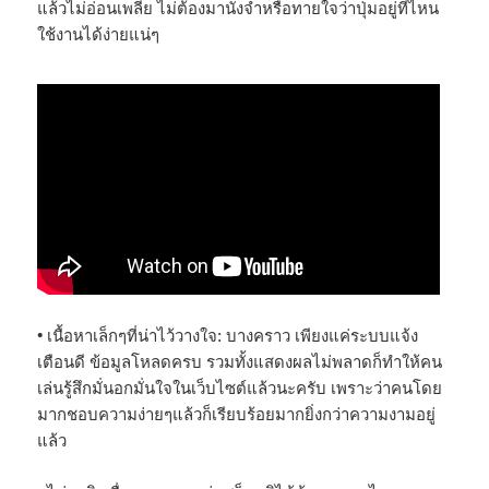
แล้วไม่อ่อนเพลีย ไม่ต้องมานั่งจำหรือทายใจว่าปุ่มอยู่ที่ไหน
ใช้งานได้ง่ายแน่ๆ
• เนื้อหาเล็กๆที่น่าไว้วางใจ: บางคราว เพียงแค่ระบบแจ้ง
เตือนดี ข้อมูลโหลดครบ รวมทั้งแสดงผลไม่พลาดก็ทำให้คน
เล่นรู้สึกมั่นอกมั่นใจในเว็บไซต์แล้วนะครับ เพราะว่าคนโดย
มากชอบความง่ายๆแล้วก็เรียบร้อยมากยิ่งกว่าความงามอยู่
แล้ว