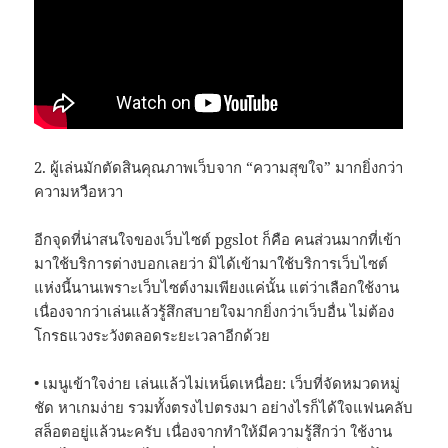
2. ผู้เล่นมักตัดสินคุณภาพเว็บจาก “ความสุขใจ” มากยิ่งกว่า
ความหวือหวา
อีกจุดที่น่าสนใจของเว็บไซต์ pgslot ก็คือ คนส่วนมากที่เข้า
มาใช้บริการต่างบอกเลยว่า มิได้เข้ามาใช้บริการเว็บไซต์
แห่งนี้นานเพราะเว็บไซต์งามเพียงแค่นั้น แต่ว่าเลือกใช้งาน
เนื่องจากว่าเล่นแล้วรู้สึกสบายใจมากยิ่งกว่าเว็บอื่น ไม่ต้อง
โกรธแวงระวังตลอดระยะเวลาอีกด้วย
• เมนูเข้าใจง่าย เล่นแล้วไม่เหน็ดเหนื่อย: เว็บที่จัดหมวดหมู่
ชัด หาเกมง่าย รวมทั้งตรงไปตรงมา อย่างไรก็ได้ใจแฟนคลับ
สล็อตอยู่แล้วนะครับ เนื่องจากทำให้มีความรู้สึกว่า ใช้งาน