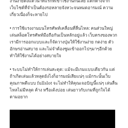
งานง่ายตั้งแต่วินาทีแรกที่เข้าใช้งานกันเลย แตกต่างจาก
เว็บไซต์ที่จำเป็นต้องรอหลายจังหวะจนหมดอารมณ์ ความ
เกี่ยวเนื่องก็จะหายไป
• การใช้แรงงานบนโทรศัพท์เคลื่อนที่ลื่นไหล: คนส่วนใหญ่
เล่นสล็อตโทรศัพท์มือถือกันเป็นหลักอยู่แล้ว เว็บตรงของพวก
เรามีการออกแบบและก็จัดวางปุ่มให้ใช้งานง่าย กดง่าย ตัว
อักษรอ่านสบาย และไม่จำต้องซูมเข้าออกไปๆมาๆอีกด้วย
ทำให้ใช้งานได้อย่างสบายใจ
• ระบบไม่ทำให้การเล่นสะดุด: แม้จะมีเกมแบบเดียวกัน แต่
ถ้าเกิดเล่นแล้วหลุดยังไงก็อารมณ์เสียแน่ๆ แม้กระนั้นเว็บ
คุณภาพดีแบบ fullslot จะไม่ทำให้คุณเจอปัญนี้แน่ๆ เล่นลื่น
ไหลไม่มีหลุด ค้าง หรือเด้งบ่อย เล่นยาวกับเกมที่ถูกใจได้
ตามอยาก