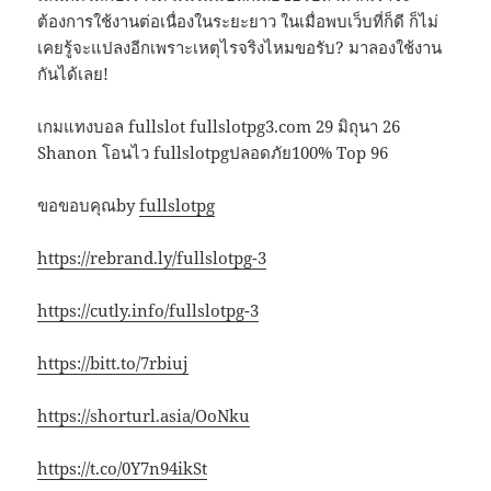
ต้องการใช้งานต่อเนื่องในระยะยาว ในเมื่อพบเว็บที่ก็ดี ก็ไม่
เคยรู้จะแปลงอีกเพราะเหตุไรจริงไหมขอรับ? มาลองใช้งาน
กันได้เลย!
เกมแทงบอล fullslot fullslotpg3.com 29 มิถุนา 26
Shanon โอนไว fullslotpgปลอดภัย100% Top 96
ขอขอบคุณby
fullslotpg
https://rebrand.ly/fullslotpg-3
https://cutly.info/fullslotpg-3
https://bitt.to/7rbiuj
https://shorturl.asia/OoNku
https://t.co/0Y7n94ikSt