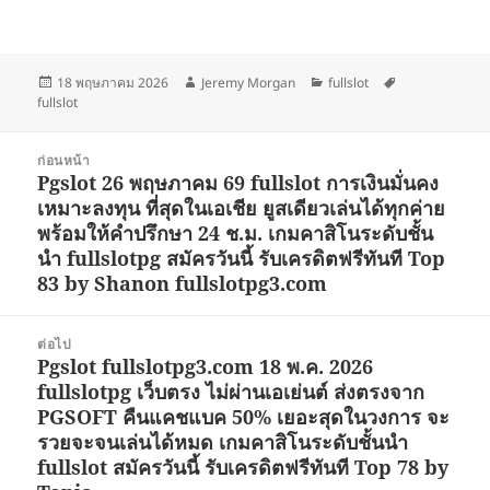
เขียน
ผู้
หมวด
ป้าย
18 พฤษภาคม 2026
Jeremy Morgan
fullslot
เมื่อ
เขียน
หมู่
กำกับ
fullslot
แนะแนว
ก่อนหน้า
เรื่อง
Pgslot 26 พฤษภาคม 69 fullslot การเงินมั่นคง
เรื่อง
เหมาะลงทุน ที่สุดในเอเชีย ยูสเดียวเล่นได้ทุกค่าย
ก่อน
พร้อมให้คำปรึกษา 24 ช.ม. เกมคาสิโนระดับชั้น
หน้า:
นำ fullslotpg สมัครวันนี้ รับเครดิตฟรีทันที Top
83 by Shanon fullslotpg3.com
ต่อไป
Pgslot fullslotpg3.com 18 พ.ค. 2026
เรื่อง
fullslotpg เว็บตรง ไม่ผ่านเอเย่นต์ ส่งตรงจาก
ต่อ
PGSOFT คืนแคชแบค 50% เยอะสุดในวงการ จะ
ไป:
รวยจะจนเล่นได้หมด เกมคาสิโนระดับชั้นนำ
fullslot สมัครวันนี้ รับเครดิตฟรีทันที Top 78 by