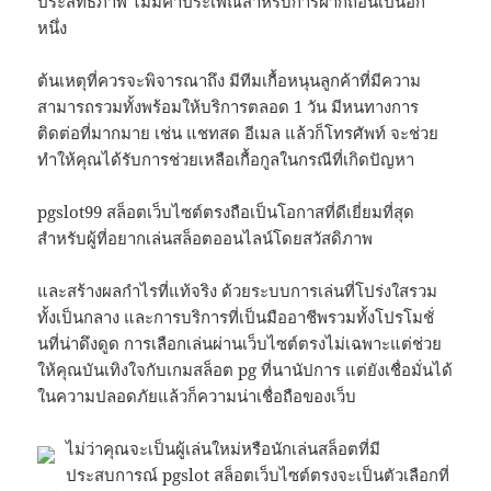
ประสิทธิภาพ ไม่มีค่าประเพณีสำหรับการฝากถอนเป็นอีก
หนึ่ง
ต้นเหตุที่ควรจะพิจารณาถึง มีทีมเกื้อหนุนลูกค้าที่มีความ
สามารถรวมทั้งพร้อมให้บริการตลอด 1 วัน มีหนทางการ
ติดต่อที่มากมาย เช่น แชทสด อีเมล แล้วก็โทรศัพท์ จะช่วย
ทำให้คุณได้รับการช่วยเหลือเกื้อกูลในกรณีที่เกิดปัญหา
pgslot99 สล็อตเว็บไซต์ตรงถือเป็นโอกาสที่ดีเยี่ยมที่สุด
สำหรับผู้ที่อยากเล่นสล็อตออนไลน์โดยสวัสดิภาพ
และสร้างผลกำไรที่แท้จริง ด้วยระบบการเล่นที่โปร่งใสรวม
ทั้งเป็นกลาง และการบริการที่เป็นมืออาชีพรวมทั้งโปรโมชั่
นที่น่าดึงดูด การเลือกเล่นผ่านเว็บไซต์ตรงไม่เฉพาะแต่ช่วย
ให้คุณบันเทิงใจกับเกมสล็อต pg ที่นานัปการ แต่ยังเชื่อมั่นได้
ในความปลอดภัยแล้วก็ความน่าเชื่อถือของเว็บ
ไม่ว่าคุณจะเป็นผู้เล่นใหม่หรือนักเล่นสล็อตที่มี
ประสบการณ์ pgslot สล็อตเว็บไซต์ตรงจะเป็นตัวเลือกที่