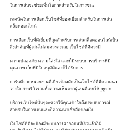
ในการเล่นจะช่วยเพิ่มโอกาสสำหรับในการชนะ
เทคนิคในการเลือกเว็บไซต์ที่ยอดเยี่ยมสำหรับในการเล่น
สล็อตออนไลน์
การเลือกเว็บที่ดีเยี่ยมที่สุดสำหรับการเล่นสล็อตออนไลน์เป็น
สิ่งสำคัญที่ผู้เล่นไม่สมควรละเลย เว็บไซต์ที่ดีควรมี
ความปลอดภัย ความโล่งใส และก็มีระบบการบริการที่มี
คุณภาพ เว็บที่มีใบอนุมัติและก็ได้รับการ
การันตีจากหน่วยงานที่เกี่ยวข้องมักเป็นเว็บไซต์ที่มีความน่า
วางใจ อ่านรีวิวรวมทั้งความเห็นจากผู้เล่นที่เคยใช้ pgslot
บริการเว็บไซต์นั้นๆจะช่วยให้คุณเข้าใจถึงประสบการณ์
สำหรับในการเล่นและก็ความน่าเชื่อถือของเว็บ
เว็บไซต์ที่ดีจะต้องมีระบบการฝากถอนที่เร็วแล้วก็มี