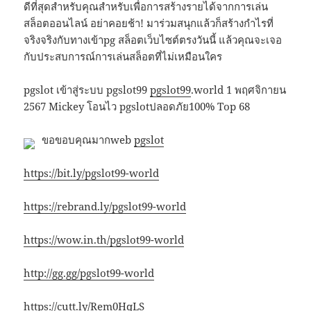
ดีที่สุดสำหรับคุณสำหรับเพื่อการสร้างรายได้จากการเล่น
สล็อตออนไลน์ อย่าคอยช้า! มาร่วมสนุกแล้วก็สร้างกำไรที่
จริงจริงกับทางเข้าpg สล็อตเว็บไซต์ตรงวันนี้ แล้วคุณจะเจอ
กับประสบการณ์การเล่นสล็อตที่ไม่เหมือนใคร
pgslot เข้าสู่ระบบ pgslot99
pgslot99
.world 1 พฤศจิกายน
2567 Mickey โอนไว pgslotปลอดภัย100% Top 68
ขอขอบคุณมากweb
pgslot
https://bit.ly/pgslot99-world
https://rebrand.ly/pgslot99-world
https://wow.in.th/pgslot99-world
http://gg.gg/pgslot99-world
https://cutt.ly/Rem0HqLS