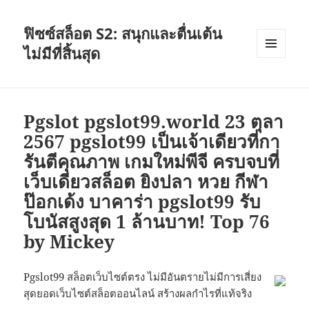
ฟิซซ์สล็อต S2: สนุกและตื่นเต้น
ไม่มีที่สิ้นสุด
เมนู
และวิด
เจ็ต
Pgslot pgslot99.world 23 ตุลา
2567 pgslot99 เป็นเจ้าเดียวที่กา
รันตีคุณภาพ เกมใหม่พีจี ครบจบที่
เว็บเดียวสล็อต ยิงปลา หวย กีฬา
ป๊อกเด้ง บาคาร่า pgslot99 รับ
โบนัสสูงสุด 1 ล้านบาท! Top 76
by Mickey
Pgslot99 สล็อตเว็บไซต์ตรง ไม่มีอันตรายไม่มีการเสี่ยง
สุดยอดเว็บไซต์สล็อตออนไลน์ สร้างผลกำไรที่แท้จริง