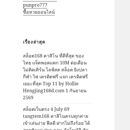
punpro777
ซื้อหวยออนไลน์
เรื่องล่าสุด
สล็อต168 คาสิโน ที่ดีที่สุด ของ
ไทย แจ็คพอตแตก 10M ต่อเดือน
ไม่ติดเทิร์น ไลฟ์สด สล็อต ยิงปลา
กีฬา ไพ่ เครดิตฟรี แจก เครดิตฟรี
เยอะที่สุด Top 11 by Hollie
Hengjing168d.com 1 กันยายน
2569
สล็อตเว็บตรง 4 July 69
tangtem168 คาสิโนครบทุกค่าย
เข้าเล่นง่าย ฟีลดี ฝากไม่ถึงร้อย ได้