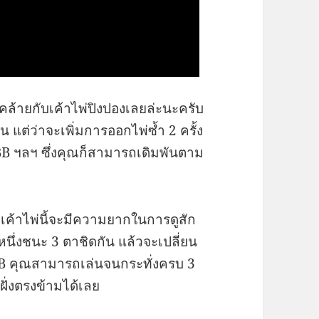
คล้ายกับเค้าไพ่ปิงปองเลยล่ะนะครับ
 แต่ว่าจะเพิ่มการออกไพ่ซ้ำ 2 ครั้ง
P BB ฯลฯ ซึ่งคุณก็สามารถเดิมพันตาม
เค้าไพ่นี้จะมีความยากในการดูสัก
หนึ่งชนะ 3 ตาชิดกัน แล้วจะเปลี่ยน
PP B คุณสามารถเล่นจนกระทั่งครบ 3
ฝั่งตรงข้ามได้เลย