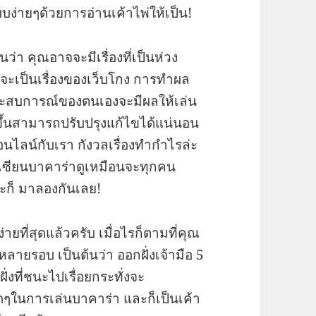
ง่ายๆด้วยการอ่านเค้าไพ่ให้เป็น!
นว่า คุณอาจจะมีเรื่องที่เป็นห่วง
าจะเป็นเรื่องของเว็บโกง การทำผล
ประสบการณ์ของตนเองจะมีผลให้เล่น
ดขึ้นสามารถปรับปรุงแก้ไขได้แน่นอน
ออนไลน์กับเรา กังวลเรื่องทำกำไรล่ะ
ี่เซียนบาคาร่าดูเหมือนจะทุกคน
ล่ะก็ มาลองกันเลย!
นง่ายที่สุดแล้วครับ เมื่อไรก็ตามที่คุณ
นหลายรอบ เป็นต้นว่า ออกฝั่งเจ้ามือ 5
งที่ชนะไปเรื่อยกระทั่งจะ
ิกสุดๆในการเล่นบาคาร่า และก็เป็นเค้า