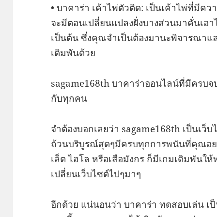
• บาคาร่า เค้าไพ่ตัวติด: เป็นเค้าไพ่ที่ม
จะมีตอนเปลี่ยนแปลงฝั่งบางส่วนมาคั่นเอา
เป็นต้น ซึ่งคุณจำเป็นต้องมานะพิจารณาแ
เดิมพันด้วย
sagame168th บาคาร่าออนไลน์ที่มีครบจบใ
กับทุกคน
จำต้องบอกเลยว่า sagame168th เป็นเว็บไ
ถ้วนบริบูรณ์สุดๆมีครบทุกการพนันที่คุณอย
เล็ต ไฮโล หรือเสือมังกร ก็มีเกมเดิมพันใ
เปลี่ยนเว็บไซต์ไปๆมาๆ
อีกด้วย แน่นอนว่า บาคาร่า ทดสอบเล่น เป