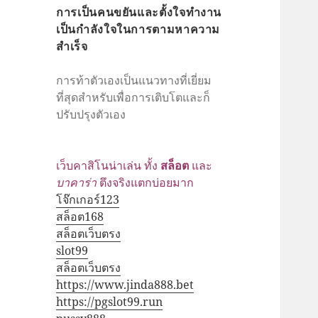
การเป็นคนขยันและตั้งใจทำงาน
เป็นกำลังใจในการตามหาความ
สำเร็จ
การท้าตัวเองเป็นแนวทางที่เยี่ยม
ที่สุดสำหรับเพื่อการเติบโตและก็
ปรับปรุงตัวเอง
เว็บคาสิโนน่าเล่น ทั้ง
สล็อต
และ
บาคาร่า
ตึงจริงแตกบ่อยมาก
โจ๊กเกอร์123
สล็อต168
สล็อตเว็บตรง
slot99
สล็อตเว็บตรง
https://www.jinda888.bet
https://pgslot99.run