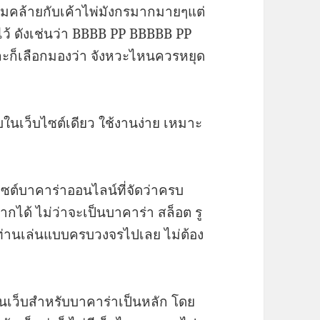
ีความคล้ายกับเค้าไพ่มังกรมากมายๆแต่
ไว้ ดังเช่นว่า BBBB PP BBBBB PP
ละก็เลือกมองว่า จังหวะไหนควรหยุด
นเว็บไซต์เดียว ใช้งานง่าย เหมาะ
ซต์บาคาร่าออนไลน์ที่จัดว่าครบ
ากได้ ไม่ว่าจะเป็นบาคาร่า สล็อต รู
ห้ท่านเล่นแบบครบวงจรไปเลย ไม่ต้อง
็นเว็บสำหรับบาคาร่าเป็นหลัก โดย