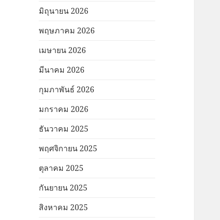
มิถุนายน 2026
พฤษภาคม 2026
เมษายน 2026
มีนาคม 2026
กุมภาพันธ์ 2026
มกราคม 2026
ธันวาคม 2025
พฤศจิกายน 2025
ตุลาคม 2025
กันยายน 2025
สิงหาคม 2025