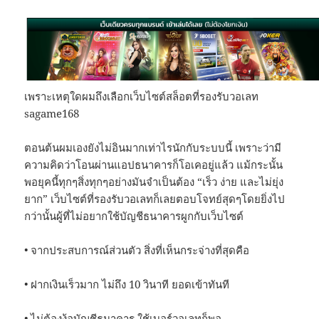
เพราะเหตุใดผมถึงเลือกเว็บไซต์สล็อตที่รองรับวอเลท
sagame168
ตอนต้นผมเองยังไม่อินมากเท่าไรนักกับระบบนี้ เพราะว่ามี
ความคิดว่าโอนผ่านแอปธนาคารก็โอเคอยู่แล้ว แม้กระนั้น
พอยุคนี้ทุกๆสิ่งทุกๆอย่างมันจำเป็นต้อง “เร็ว ง่าย และไม่ยุ่ง
ยาก” เว็บไซต์ที่รองรับวอเลทก็เลยตอบโจทย์สุดๆโดยยิ่งไป
กว่านั้นผู้ที่ไม่อยากใช้บัญชีธนาคารผูกกับเว็บไซต์
• จากประสบการณ์ส่วนตัว สิ่งที่เห็นกระจ่างที่สุดคือ
• ฝากเงินเร็วมาก ไม่ถึง 10 วินาที ยอดเข้าทันที
• ไม่ต้องง้อบัญชีธนาคาร ใช้เบอร์วอเลทก็พอ