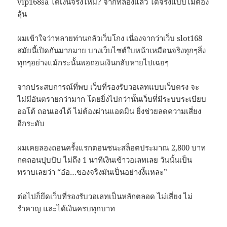
vip168sa ได้เงินจริงไหม? จากที่ลองแล้ว ได้จริงแบบไม่ต้อง
ลุ้น
ผมเข้าใจว่าหลายท่านกลัวเว็บโกง เนื่องจากว่าเว็บ slot168
สมัยนี้เปิดกันมากมาย บางเว็บไซต์ใบหน้าเหมือนจริงทุกๆสิ่ง
ทุกๆอย่างแม้กระนั้นพอถอนเงินกลับหายไปเฉยๆ
จากประสบการณ์ที่พบ เว็บที่รองรับวอเลทแบบเว็บตรง จะ
ไม่มีอันตรายกว่ามาก โดยยิ่งไปกว่านั้นเว็บที่มีระบบระเบียบ
ออโต้ ถอนเองได้ ไม่ต้องผ่านแอดมิน ยิ่งช่วยลดความเสี่ยง
อีกระดับ
ผมเคยลองถอนครั้งแรกตอนชนะสล็อตประมาณ 2,800 บาท
กดถอนปุบปับ ไม่ถึง 1 นาทีเงินเข้าวอเลทเลย วันนั้นเป็น
ทราบเลยว่า “อ๋อ…ของจริงมันเป็นอย่างงี้แหละ”
ต่อไปก็ยึดเว็บที่รองรับวอเลทเป็นหลักตลอด ไม่เสี่ยง ไม่
รำคาญ และได้เงินครบทุกบาท