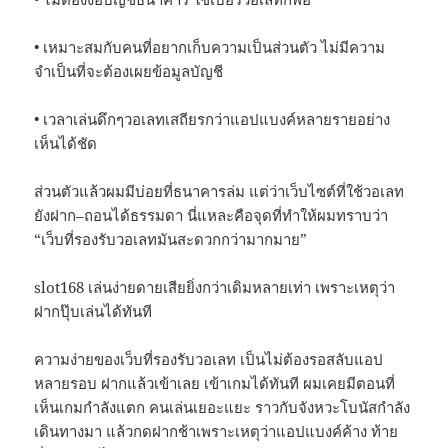
• เหมาะสมกับคนที่อยากเก็บความเป็นส่วนตัว ไม่มีความ
จำเป็นที่จะต้องเผยข้อมูลบัญชี
• เวลาเล่นดึกๆวอเลทเสถียรกว่าแอปแบงค์หลายรายอย่าง
เห็นได้ชัด
ส่วนตัวแล้วผมมีบ่อยที่ธนาคารล่ม แต่ว่าเว็บไซต์ที่ใช้วอเลท
ยังฝาก–ถอนได้ธรรมดา นี่แหละคือจุดที่ทำให้ผมทราบว่า
“เว็บที่รองรับวอเลทมันสะดวกกว่ามากมาย”
slot168 เล่นง่ายดายเสียยิ่งกว่าเดิมหลายเท่า เพราะเหตุว่า
ฝากปุ๊บเล่นได้ทันที
ความง่ายของเว็บที่รองรับวอเลท เป็นไม่ต้องรอสลับแอป
หลายรอบ ฝากแล้วเข้าเลย เข้าเกมได้ทันที ผมเคยมีตอนที่
เห็นเกมกำลังแตก คนเล่นเยอะแยะ ราวกับจังหวะโบนัสกำลัง
เดินทางมา แล้วกดฝากช้าเพราะเหตุว่าแอปแบงค์ค้าง ท้าย