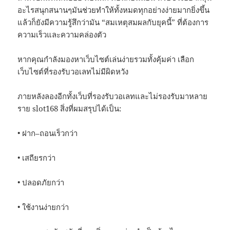
อะไรสนุกสนานๆมันช่วยทำให้ทั้งหมดทุกอย่างง่ายมากยิ่งขึ้น
แล้วก็ยังมีความรู้สึกว่ามัน “สมเหตุสมผลกับยุคนี้” ที่ต้องการ
ความเร็วและความคล่องตัว
หากคุณกำลังมองหาเว็บไซต์เล่นง่ายรวมทั้งคุ้มค่า เลือก
เว็บไซต์ที่รองรับวอเลทไม่มีผิดหวัง
ภายหลังลองอีกทั้งเว็บที่รองรับวอเลทและไม่รองรับมาหลาย
ราย slot168 สิ่งที่ผมสรุปได้เป็น:
• ฝาก–ถอนเร็วกว่า
• เสถียรกว่า
• ปลอดภัยกว่า
• ใช้งานง่ายกว่า