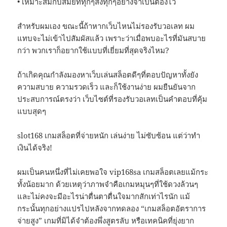
• เหมาะสมกับสมัยที่ทุกๆสิ่งทุกๆอย่างจำเป็นต้องไว
สำหรับผมเอง ขณะนี้ถ้าหากเว็บไหนไม่รองรับวอเลท ผม
แทบจะไม่เข้าไปสัมผัสแล้ว เพราะว่าเมื่อพบอะไรที่มันสบาย
กว่า พวกเราก็อยากใช้แบบที่เยี่ยมที่สุดจริงไหม?
ถ้าเกิดคุณกำลังมองหาเว็บเล่นสล็อตดีๆที่ตอบปัญหาทั้งยัง
ความสบาย ความรวดเร็ว และก็ใช้งานง่าย ผมยืนยันจาก
ประสบการณ์ตรงว่า เว็บไซต์ที่รองรับวอเลทเป็นคำตอบที่คุ้ม
แบบสุดๆ
slot168 เกมสล็อตที่จ่ายหนัก เล่นง่าย ไม่ซับซ้อน แต่ว่าทำ
เงินได้จริง!
ผมเป็นคนหนึ่งที่ไม่เคยพอใจ vip168sa เกมสล็อตเลยแม้กระ
ทั้งน้อยมาก ด้วยเหตุว่าภาพจำคือเกมหมุนๆที่ใช้ดวงล้วนๆ
และไม่คงจะมีอะไรน่าตื่นตาตื่นใจมากสักเท่าไรนัก แม้
กระนั้นทุกอย่างแปรไปหลังจากทดลอง “เกมสล็อตอัตราการ
จ่ายสูง” เกมที่มิได้จำต้องพึ่งสูตรลับ หรือเทคนิคที่ยุ่งยาก