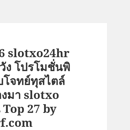
26 slotxo24hr
หวัง โปรโมชั่นพิ
บโจทย์ทุสไตล์
้องมา slotxo
ัน Top 27 by
rf.com