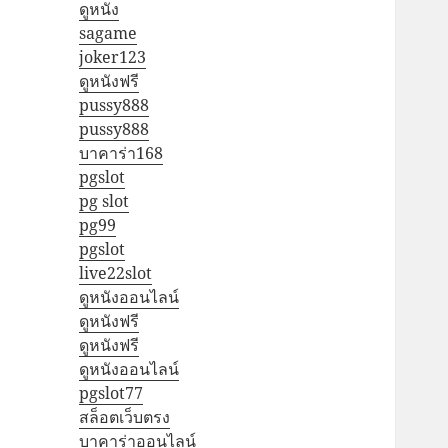
ดูหนัง
sagame
joker123
ดูหนังฟรี
pussy888
pussy888
บาคาร่า168
pgslot
pg slot
pg99
pgslot
live22slot
ดูหนังออนไลน์
ดูหนังฟรี
ดูหนังฟรี
ดูหนังออนไลน์
pgslot77
สล็อตเว็บตรง
บาคาร่าออนไลน์