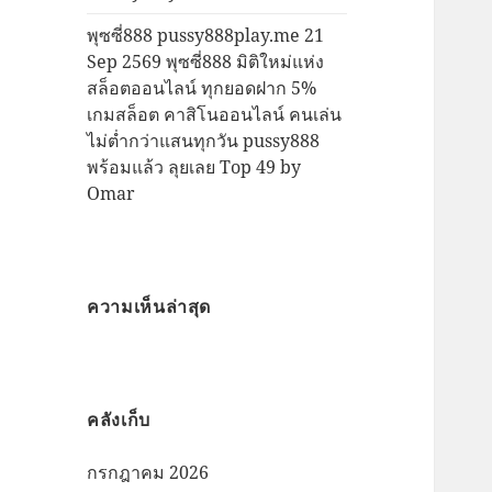
พุซซี่888 pussy888play.me 21
Sep 2569 พุซซี่888 มิติใหม่แห่ง
สล็อตออนไลน์ ทุกยอดฝาก 5%
เกมสล็อต คาสิโนออนไลน์ คนเล่น
ไม่ต่ำกว่าแสนทุกวัน pussy888
พร้อมแล้ว ลุยเลย Top 49 by
Omar
ความเห็นล่าสุด
คลังเก็บ
กรกฎาคม 2026