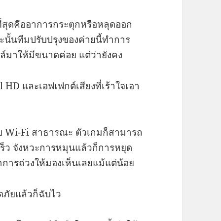
ัวที่สุดคืออาการกระตุกหรือหลุดออก
ั้นทีมปรับปรุงของค่ายนี้ทำการ
์มาให้มีขนาดค่อย แต่ว่ายังคง
D และเอฟเฟกต์เสียงที่เร้าใจเอา
อกับ Wi-Fi สาธารณะ ตัวเกมก็สามารถ
็ว จังหวะการหมุนแล้วก็การหยุด
าการถ่วงให้มองเห็นเลยแม้แต่น้อย
ภัยแล้วก็ฉับไว