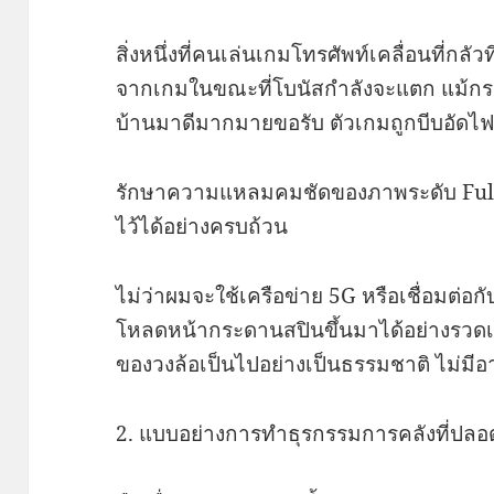
สิ่งหนึ่งที่คนเล่นเกมโทรศัพท์เคลื่อนที่กล
จากเกมในขณะที่โบนัสกำลังจะแตก แม้กระน
บ้านมาดีมากมายขอรับ ตัวเกมถูกบีบอัดไฟล
รักษาความแหลมคมชัดของภาพระดับ Full H
ไว้ได้อย่างครบถ้วน
ไม่ว่าผมจะใช้เครือข่าย 5G หรือเชื่อมต่
โหลดหน้ากระดานสปินขึ้นมาได้อย่างรวดเร
ของวงล้อเป็นไปอย่างเป็นธรรมชาติ ไม่มีอ
2. แบบอย่างการทำธุรกรรมการคลังที่ปลอด