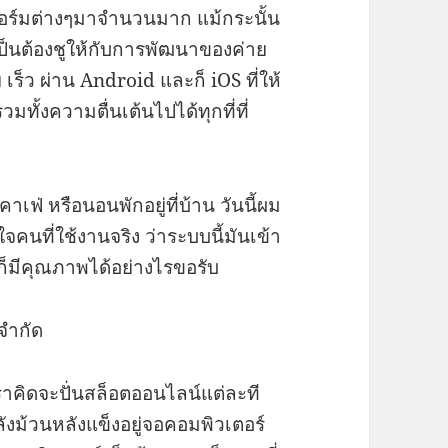
ร์มต่างๆมาจำนวนมาก แม้กระนั้น
ำเป็นต้องชูให้กับการพัฒนาของค่าย
ร็ว ผ่าน Android และก็ iOS ที่ให้
ั้งความตื่นเต้นไปได้ทุกที่ที่
คาเฟ่ หรือนอนพักอยู่ที่บ้าน วันนี้ผม
นที่ใช้งานจริง ว่าระบบนี้มันเข้า
็มีคุณภาพได้อย่างไรขอรับ
ดจำกัด
กเราคิดจะปั่นสล็อตออนไลน์แต่ละที
งม้วนหลังแข็งอยู่จอคอมพิวเตอร์