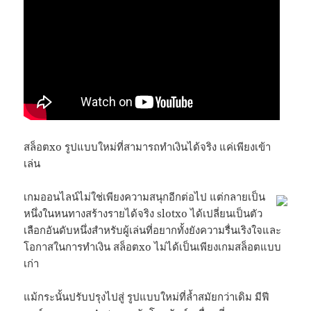
สล็อตxo รูปแบบใหม่ที่สามารถทำเงินได้จริง แค่เพียงเข้า
เล่น
เกมออนไลน์ไม่ใช่เพียงความสนุกอีกต่อไป แต่กลายเป็น
หนึ่งในหนทางสร้างรายได้จริง slotxo ได้เปลี่ยนเป็นตัว
เลือกอันดับหนึ่งสำหรับผู้เล่นที่อยากทั้งยังความรื่นเริงใจและ
โอกาสในการทำเงิน สล็อตxo ไม่ได้เป็นเพียงเกมสล็อตแบบ
เก่า
แม้กระนั้นปรับปรุงไปสู่ รูปแบบใหม่ที่ล้ำสมัยกว่าเดิม มีฟี