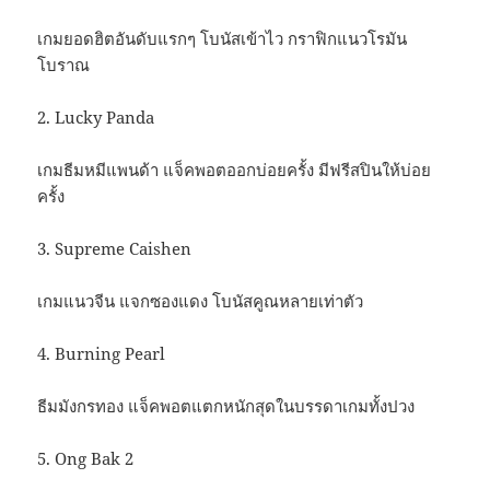
เกมยอดฮิตอันดับแรกๆ โบนัสเข้าไว กราฟิกแนวโรมัน
โบราณ
2. Lucky Panda
เกมธีมหมีแพนด้า แจ็คพอตออกบ่อยครั้ง มีฟรีสปินให้บ่อย
ครั้ง
3. Supreme Caishen
เกมแนวจีน แจกซองแดง โบนัสคูณหลายเท่าตัว
4. Burning Pearl
ธีมมังกรทอง แจ็คพอตแตกหนักสุดในบรรดาเกมทั้งปวง
5. Ong Bak 2