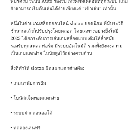
พบร์ครบ ระบบ Auto รองรับโทรศัพท์เคลื่อนที่ทุกระบบ แถม
ยังสามารถเริ่มต้นเล่นได้ง่ายเพียงแค่ “เข้าเล่น” เท่านั้น
หนึ่งในค่ายเกมสล็อตออนไลน์ slotxo ยอดนิยม ที่มีประวัติ
ช้านานแล้วก็ปรับปรุงโดยตลอด โดยเฉพาะอย่างยิ่งในปี
2025 ได้ยกระดับการเล่นเกมสล็อตแบบเดิมให้ล้ำสมัย
รองรับทุกแพลตฟอร์ม มีระบบอัตโนมัติ รวมทั้งยังคงความ
เป็นเกมแตกง่าย โบนัสสูงไว้อย่างครบถ้วน
สิ่งที่ทำให้ slotxo ผิดแผกแตกต่างคือ:
• เกมนานัปการธีม
• โบนัสแจ็คพอตแตกง่าย
• ระบบฝากถอนออโต้
• ทดลองเล่นฟรี