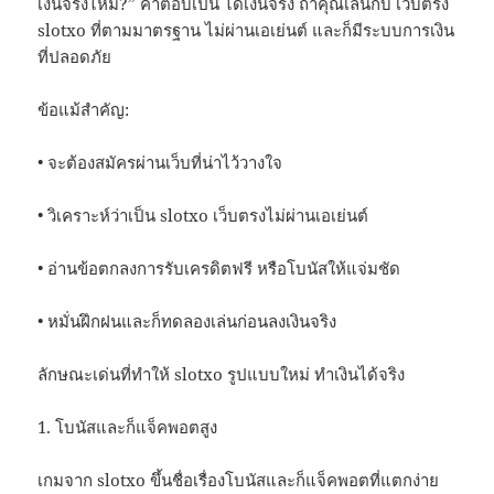
เงินจริงไหม?” คำตอบเป็น ได้เงินจริง ถ้าคุณเล่นกับ เว็บตรง
slotxo ที่ตามมาตรฐาน ไม่ผ่านเอเย่นต์ และก็มีระบบการเงิน
ที่ปลอดภัย
ข้อแม้สำคัญ:
• จะต้องสมัครผ่านเว็บที่น่าไว้วางใจ
• วิเคราะห์ว่าเป็น slotxo เว็บตรงไม่ผ่านเอเย่นต์
• อ่านข้อตกลงการรับเครดิตฟรี หรือโบนัสให้แจ่มชัด
• หมั่นฝึกฝนและก็ทดลองเล่นก่อนลงเงินจริง
ลักษณะเด่นที่ทำให้ slotxo รูปแบบใหม่ ทำเงินได้จริง
1. โบนัสและก็แจ็คพอตสูง
เกมจาก slotxo ขึ้นชื่อเรื่องโบนัสและก็แจ็คพอตที่แตกง่าย