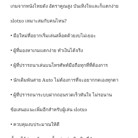
เกมจากหนังไทยดัง อัตราคูณสูง บันเทิงใจและก็แตกง่าย
slotxo เหมาะสมกับคนไหน?
• มือใหม่ที่อยากเริ่มเล่นสล็อตด้วยงบไม่เยอะ
• ผู้ที่มองหาเกมแตกง่าย ทำเงินได้จริง
• ผู้ที่ปรารถนาเล่นบนโทรศัพท์มือถือทุกที่ที่ต้องการ
• นักเดิมพันสาย Auto ไม่ต้องการที่จะอยากกดเองทุกตา
• ผู้ที่ปรารถนาระบบฝากถอนรวดเร็วทันใจ ไม่รอนาน
ข้อเสนอแนะเพิ่มอีกสำหรับผู้เล่น slotxo
• ควบคุมงบประมาณให้ดี