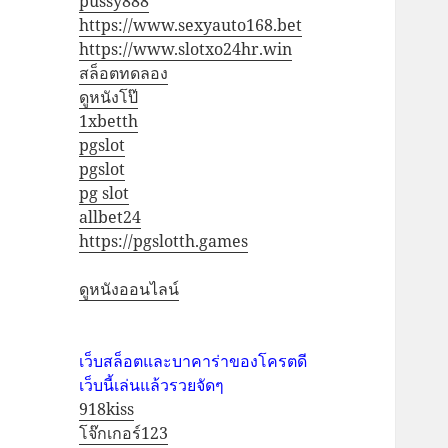
pussy888
https://www.sexyauto168.bet
https://www.slotxo24hr.win
สล็อตทดลอง
ดูหนังโป๊
1xbetth
pgslot
pgslot
pg slot
allbet24
https://pgslotth.games
ดูหนังออนไลน์
เว็บสล็อตและบาคาร่าของโครตดี
เว็บนี้เล่นแล้วรวยจัดๆ
918kiss
โจ๊กเกอร์123