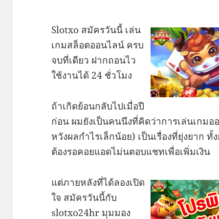
Slotxo สมัครวันนี้ เล่น
เกมสล็อตออนไลน์ ครบ
จบที่เดียว ฝากถอนไว
ใช้งานได้ 24 ชั่วโมง
ถ้าเกิดย้อนกลับไปเมื่อปี
ก่อน ผมยังเป็นคนนึงที่คิดว่าการเล่นเกมอ
หวังผลกำไรเล็กน้อย) เป็นเรื่องที่ยุ่งยาก ท
ต้องรอคอยแอดไม่นตอบแชทเพื่อเพิ่มเงิน
แต่ภายหลังที่ได้ลองเปิด
ใจ สมัครวันนี้กับ
slotxo24hr มุมมอง