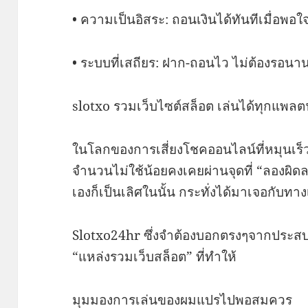
• ความเป็นอิสระ: ถอนเงินได้ทันทีเมื่อพอใจ
• ระบบที่เสถียร: ฝาก-ถอนไว ไม่ต้องรอนา
slotxo รวมเว็บไซต์สล็อต เล่นได้ทุกแพลตฟ
ในโลกของการเสี่ยงโชคออนไลน์ที่หมุนเร็วเ
จำนวนไม่ใช้น้อยคงเคยผ่านจุดที่ “ลองผิดล
เองก็เป็นเลิศในนั้น กระทั่งได้มาเจอกับทาง
Slotxo24hr ซึ่งจำต้องบอกตรงๆจากประสบกา
“แหล่งรวมเว็บสล็อต” ที่ทำให้
มุมมองการเล่นของผมแปรไปพอสมควร