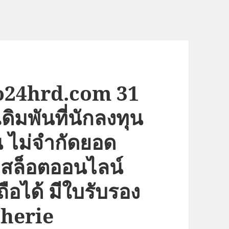
o24hrd.com 31
ดิมพันที่นักลงทุน
น ไม่จำกัดยอด
บสล็อตออนไลน์
ถือได้ มีใบรับรอง
Cherie