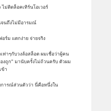
 ไม่ติดล็อคเทิร์นโอเวอร์
นจนถึงไม่มีอารมณ์
อร์ม แตกง่าย จ่ายจริง
ท่าๆกับวงล้อสล็อต ผมเชื่อว่าผู้คน
องถูก” มานับครั้งไม่ถ้วนครับ ตัวผม
เข้า
รณ์ส่วนตัวว่า นี่คือหนึ่งใน