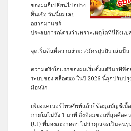
ของผมก็เปลี่ยนไปอย่าง
สิ้นเชิง วันนี้ผมเลย
อยากมาแชร์
ประสบการณ์ตรงว่าเพราะเหตุใดที่นี่ถึงแปลง
จุดเริ่มต้นที่ความง่าย: สมัครปุบปับ เล่นปั๊บ
ความตรึงใจแรกของผมเริ่มตั้งแต่วินาทีที
ระบบของ สล็อตxo ในปี 2026 นี้ถูกปรับป
มือหงิก
เพียงแค่เบอร์โทรศัพท์แล้วก็ข้อมูลบัญชีเบื
ภายในไม่ถึง 1 นาที สิ่งที่ผมชอบที่สุดคื
(UI) ที่มองสะอาดตา ไม่ว่าคุณจะเป็นคนรุ่นใหม