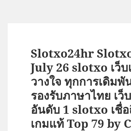
Slotxo24hr Slotx
July 26 slotxo เว็บเ
วางใจ ทุกการเดิมพั
รองรับภาษาไทย เว็
อันดับ 1 slotxo เชื่อ
เกมแท้ Top 79 by 