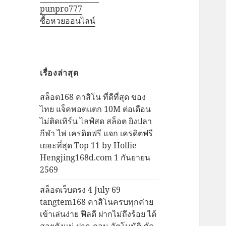
punpro777
ซื้อหวยออนไลน์
เรื่องล่าสุด
สล็อต168 คาสิโน ที่ดีที่สุด ของ
ไทย แจ็คพอตแตก 10M ต่อเดือน
ไม่ติดเทิร์น ไลฟ์สด สล็อต ยิงปลา
กีฬา ไพ่ เครดิตฟรี แจก เครดิตฟรี
เยอะที่สุด Top 11 by Hollie
Hengjing168d.com 1 กันยายน
2569
สล็อตเว็บตรง 4 July 69
tangtem168 คาสิโนครบทุกค่าย
เข้าเล่นง่าย ฟีลดี ฝากไม่ถึงร้อย ได้