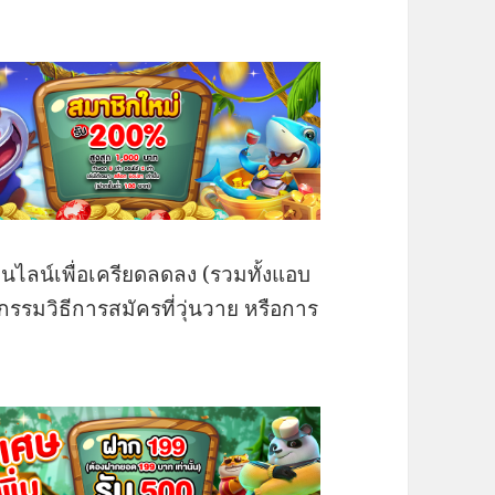
อนไลน์เพื่อเครียดลดลง (รวมทั้งแอบ
ั้งกรรมวิธีการสมัครที่วุ่นวาย หรือการ