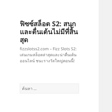
ฟิซซ์สล็อต S2: สนุก
และตื่นเต้นไม่มีที่สิ้น
สุด
fizzslotss2.com – Fizz Slots S2:
เล่นเกมสล็อตล่าสุดและน่าตื่นเต้น
ออนไลน์ ชนะรางวัลใหญ่ตอนนี้!
ค้นหา
สำหรับ: