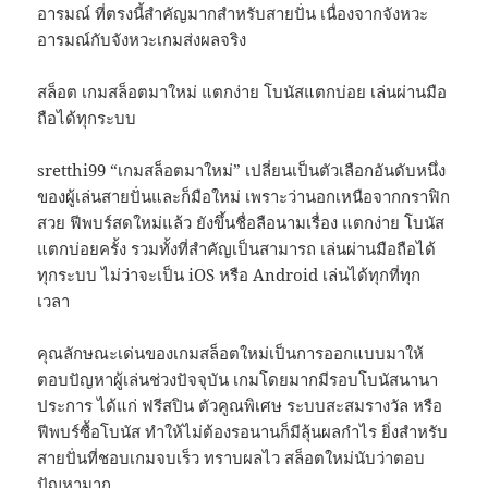
อารมณ์ ที่ตรงนี้สำคัญมากสำหรับสายปั่น เนื่องจากจังหวะ
อารมณ์กับจังหวะเกมส่งผลจริง
สล็อต เกมสล็อตมาใหม่ แตกง่าย โบนัสแตกบ่อย เล่นผ่านมือ
ถือได้ทุกระบบ
sretthi99 “เกมสล็อตมาใหม่” เปลี่ยนเป็นตัวเลือกอันดับหนึ่ง
ของผู้เล่นสายปั่นและก็มือใหม่ เพราะว่านอกเหนือจากกราฟิก
สวย ฟีพบร์สดใหม่แล้ว ยังขึ้นชื่อลือนามเรื่อง แตกง่าย โบนัส
แตกบ่อยครั้ง รวมทั้งที่สำคัญเป็นสามารถ เล่นผ่านมือถือได้
ทุกระบบ ไม่ว่าจะเป็น iOS หรือ Android เล่นได้ทุกที่ทุก
เวลา
คุณลักษณะเด่นของเกมสล็อตใหม่เป็นการออกแบบมาให้
ตอบปัญหาผู้เล่นช่วงปัจจุบัน เกมโดยมากมีรอบโบนัสนานา
ประการ ได้แก่ ฟรีสปิน ตัวคูณพิเศษ ระบบสะสมรางวัล หรือ
ฟีพบร์ซื้อโบนัส ทำให้ไม่ต้องรอนานก็มีลุ้นผลกำไร ยิ่งสำหรับ
สายปั่นที่ชอบเกมจบเร็ว ทราบผลไว สล็อตใหม่นับว่าตอบ
ปัญหามาก