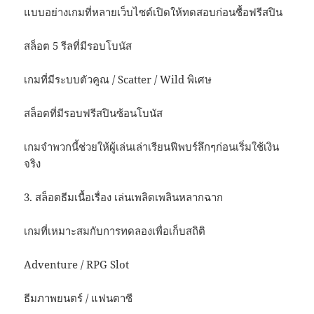
แบบอย่างเกมที่หลายเว็บไซต์เปิดให้ทดสอบก่อนซื้อฟรีสปิน
สล็อต 5 รีลที่มีรอบโบนัส
เกมที่มีระบบตัวคูณ / Scatter / Wild พิเศษ
สล็อตที่มีรอบฟรีสปินซ้อนโบนัส
เกมจำพวกนี้ช่วยให้ผู้เล่นเล่าเรียนฟีพบร์ลึกๆก่อนเริ่มใช้เงิน
จริง
3. สล็อตธีมเนื้อเรื่อง เล่นเพลิดเพลินหลากฉาก
เกมที่เหมาะสมกับการทดลองเพื่อเก็บสถิติ
Adventure / RPG Slot
ธีมภาพยนตร์ / แฟนตาซี