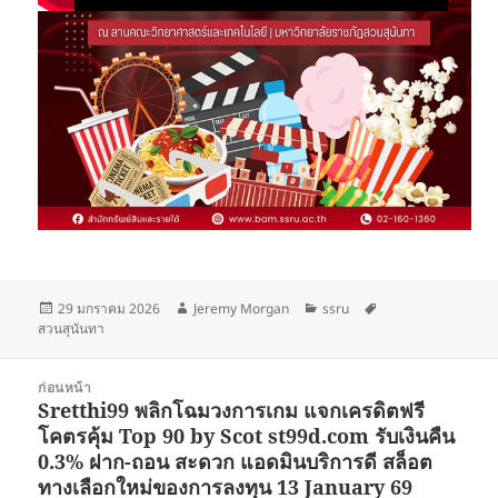
เขียน
ผู้
หมวด
ป้าย
29 มกราคม 2026
Jeremy Morgan
ssru
เมื่อ
เขียน
หมู่
กำกับ
สวนสุนันทา
แนะแนว
ก่อนหน้า
เรื่อง
Sretthi99 พลิกโฉมวงการเกม แจกเครดิตฟรี
เรื่อง
โคตรคุ้ม Top 90 by Scot st99d.com รับเงินคืน
ก่อน
0.3% ฝาก-ถอน สะดวก แอดมินบริการดี สล็อต
หน้า:
ทางเลือกใหม่ของการลงทุน 13 January 69