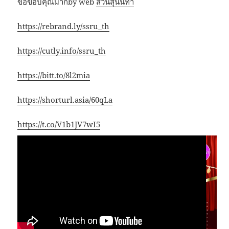
ขอขอบคุณมากby web
สวนสุนันทา
https://rebrand.ly/ssru_th
https://cutly.info/ssru_th
https://bitt.to/8l2mia
https://shorturl.asia/60qLa
https://t.co/V1b1JV7wI5