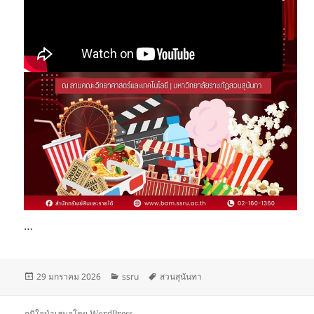
…
เขียน
หมวด
ป้าย
29 มกราคม 2026
ssru
สวนสุนันทา
เมื่อ
หมู่
กำกับ
ภูมิใจนำเสนอโดย WordPress