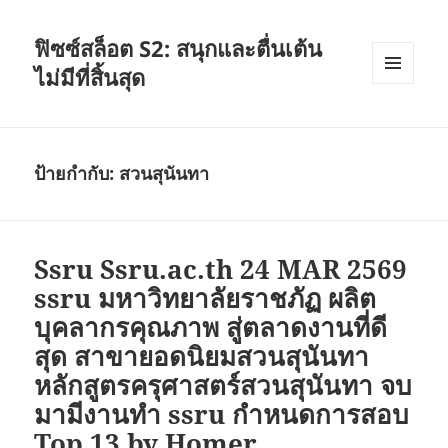
ฟิซซ์สล็อต S2: สนุกและตื่นเต้น
ไม่มีที่สิ้นสุด
เมนู
และวิด
เจ็ต
ป้ายกำกับ:
สวนสุนันทา
Ssru Ssru.ac.th 24 MAR 2569
ssru มหาวิทยาลัยราชภัฏ ผลิต
บุคลากรคุณภาพ สู่ตลาดงานที่ดี
สุด สาขายอดนิยมสวนสุนันทา
หลักสูตรครุศาสตร์สวนสุนันทา จบ
มามีงานทำ ssru กำหนดการสอบ
Top 13 by Homer