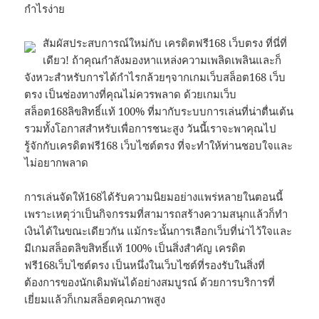
กำไรง่าย
สัมผัสประสบการณ์ใหม่กับ เครดิตฟรี168 เว็บตรง ที่นี่ที่
เดียว! ถ้าคุณกำลังมองหาแหล่งความเพลิดเพลินและก็
จังหวะสำหรับการได้กำไรกล้วยๆจากเกมเว็บสล็อต168 เว็บ
ตรง เป็นช่องทางที่คุณไม่ควรพลาด ด้วยเกมเว็บ
สล็อต168ลิขสิทธิ์แท้ 100% ที่มากับระบบการเล่นที่น่าตื่นเต้น
รวมทั้งโอกาสสำหรับเพื่อการชนะสูง วันนี้เราจะพาคุณไป
รู้จักกับเครดิตฟรี168 เว็บไซต์ตรง ที่จะทำให้ท่านชอบใจและ
ไม่อยากพลาด
การเล่นจัดให้168ได้รับความนิยมอย่างแพร่หลายในตอนนี้
เพราะเหตุว่าเป็นกิจกรรมที่สามารถสร้างความสนุกแล้วก็ทำ
เงินได้ในขณะเดียวกัน แม้กระนั้นการเลือกเว็บที่น่าไว้ใจและ
มีเกมสล็อตลิขสิทธิ์แท้ 100% เป็นสิ่งสำคัญ เครดิต
ฟรี168เว็บไซต์ตรง เป็นหนึ่งในเว็บไซต์ที่รองรับในสิ่งที่
ต้องการของนักเดิมพันได้อย่างสมบูรณ์ ด้วยการบริการที่
เยี่ยมแล้วก็เกมสล็อตคุณภาพสูง