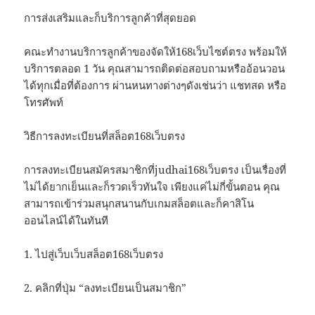
การส่งเสริมและก็บริการลูกค้าที่สุดยอด
คณะทำงานบริการลูกค้าของจัดให้168เว็บไซต์ตรง พร้อมให้
บริการตลอด 1 วัน คุณสามารถติดต่อสอบถามหรืออ้อนวอน
ได้ทุกเมื่อที่ต้องการ ผ่านหนทางต่างๆดังเช่นว่า แชทสด หรือ
โทรศัพท์
วิธีการลงทะเบียนที่สล็อต168เว็บตรง
การลงทะเบียนสมัครสมาชิกที่judhai168เว็บตรง เป็นเรื่องที่
ไม่ได้ยากเย็นและก็รวดเร็วทันใจ เพียงแค่ไม่กี่ขั้นตอน คุณ
สามารถเข้าร่วมสนุกสนานกับเกมสล็อตและก็คาสิโน
ออนไลน์ได้ในทันที
1. ไปสู่เว็บเว็บสล็อต168เว็บตรง
2. คลิกที่ปุ่ม “ลงทะเบียนเป็นสมาชิก”