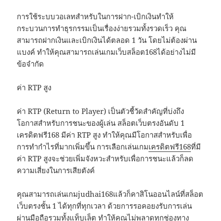
การใช้ระบบวอเลทสำหรับในการฝาก-เบิกเงินทำให้
กระบวนการทำธุรกรรมเป็นเรื่องง่ายรวมทั้งรวดเร็ว คุณ
สามารถฝากเงินและเบิกเงินได้ตลอด 1 วัน โดยไม่ต้องผ่าน
แบงค์ ทำให้คุณสามารถเล่นเกมเว็บสล็อต168ได้อย่างไม่มี
ข้อจำกัด
ค่า RTP สูง
ค่า RTP (Return to Player) เป็นตัวชี้วัดสำคัญที่บ่งถึง
โอกาสสำหรับการชนะของผู้เล่น สล็อตเว็บตรงอันดับ 1
เครดิตฟรี168 มีค่า RTP สูง ทำให้คุณมีโอกาสสำหรับเพื่อ
การทำกำไรที่มากเพิ่มขึ้น การเลือกเล่นเกม
เครดิตฟรี168
ที่มี
ค่า RTP สูงจะช่วยเพิ่มจังหวะสำหรับเพื่อการชนะแล้วก็ลด
ความเสี่ยงในการเสียตังค์
คุณสามารถเล่นเกมjudhai168แล้วก็คาสิโนออนไลน์ที่สล็อต
เว็บตรงชั้น 1 ได้ทุกที่ทุกเวลา ด้วยการรอคอยงรับการเล่น
ผ่านมือถือรวมทั้งแท็บเล็ต ทำให้คุณไม่พลาดทุกช่องทาง