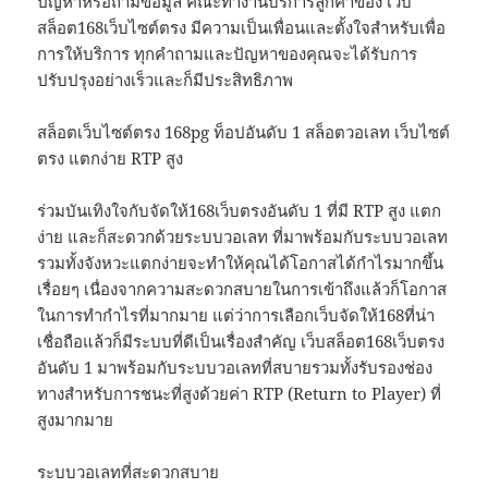
ปัญหาหรือถามข้อมูล คณะทำงานบริการลูกค้าของ เว็บ
สล็อต168เว็บไซต์ตรง มีความเป็นเพื่อนและตั้งใจสำหรับเพื่อ
การให้บริการ ทุกคำถามและปัญหาของคุณจะได้รับการ
ปรับปรุงอย่างเร็วและก็มีประสิทธิภาพ
สล็อตเว็บไซต์ตรง 168pg ท็อปอันดับ 1 สล็อตวอเลท เว็บไซต์
ตรง แตกง่าย RTP สูง
ร่วมบันเทิงใจกับจัดให้168เว็บตรงอันดับ 1 ที่มี RTP สูง แตก
ง่าย และก็สะดวกด้วยระบบวอเลท ที่มาพร้อมกับระบบวอเลท
รวมทั้งจังหวะแตกง่ายจะทำให้คุณได้โอกาสได้กำไรมากขึ้น
เรื่อยๆ เนื่องจากความสะดวกสบายในการเข้าถึงแล้วก็โอกาส
ในการทำกำไรที่มากมาย แต่ว่าการเลือกเว็บจัดให้168ที่น่า
เชื่อถือแล้วก็มีระบบที่ดีเป็นเรื่องสำคัญ เว็บสล็อต168เว็บตรง
อันดับ 1 มาพร้อมกับระบบวอเลทที่สบายรวมทั้งรับรองช่อง
ทางสำหรับการชนะที่สูงด้วยค่า RTP (Return to Player) ที่
สูงมากมาย
ระบบวอเลทที่สะดวกสบาย