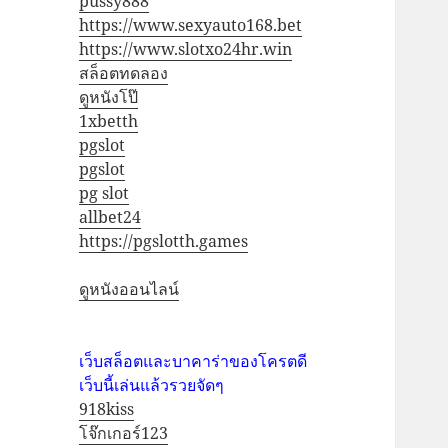
pussy888
https://www.sexyauto168.bet
https://www.slotxo24hr.win
สล็อตทดลอง
ดูหนังโป๊
1xbetth
pgslot
pgslot
pg slot
allbet24
https://pgslotth.games
ดูหนังออนไลน์
เว็บสล็อตและบาคาร่าของโครตดี
เว็บนี้เล่นแล้วรวยจัดๆ
918kiss
โจ๊กเกอร์123