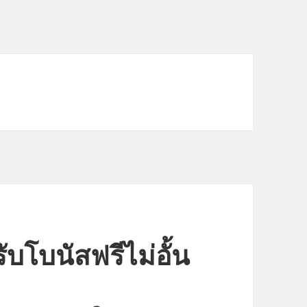
ับโบนัสฟรีไม่อั้น