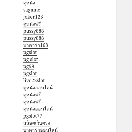
ดูหนัง
sagame
joker123
ดูหนังฟรี
pussy888
pussy888
บาคาร่า168
pgslot
pg slot
pg99
pgslot
live22slot
ดูหนังออนไลน์
ดูหนังฟรี
ดูหนังฟรี
ดูหนังออนไลน์
pgslot77
สล็อตเว็บตรง
บาคาร่าออนไลน์