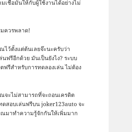
เชื่อมั่นให้กับผู้ใช้งานได้อย่างไม่
่สมควรพลาด!
ว้ตั้งแต่ต้นเลยจ๊ะนะครับว่า
ฟรีอีกด้วย มันเป็นยังไง? ระบบ
ิตฟรีสำหรับการทดลองเล่น ไม่ต้อง
คุณจะไม่สามารถที่จะถอนเครดิต
บบทดสอบเล่นฟรีบน joker123auto จะ
ุณมาทำความรู้จักกันให้เพิ่มมาก