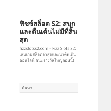
ฟิซซ์สล็อต S2: สนุก
และตื่นเต้นไม่มีที่สิ้น
สุด
fizzslotss2.com – Fizz Slots S2:
เล่นเกมสล็อตล่าสุดและน่าตื่นเต้น
ออนไลน์ ชนะรางวัลใหญ่ตอนนี้!
ค้นหา
สำหรับ: