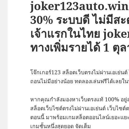
joker123auto.win
30% ระบบดี ไม่มีส
เจ้าแรกในไทย joke
ทางเพิ่มรายได้ 1 ต
โจ๊กเกอร์123 สล็อตเว็บตรงไม่ผ่านเอเย่นต
ถอนไม่มีอย่างน้อย ทดลองเล่นฟรีได้เลยในท
หากคุณกำลังมองหาเว็บตรงแท้ 100% อยู่ล่
สล็อตเว็บไซต์ตรงไม่ผ่านเอเย่นต์ เว็บไซต์
ตอนนี้ มาพร้อมเกมสล็อตออนไลน์เยอะแย
เกมชั้นหนึ่งสุดยอด จัดเต็ม