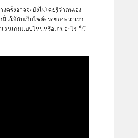
งครั้งอาจจะยังไม่เคยรู้ว่าตนเอง
ิ้วให้กับเว็บไซต์ตรงของพวกเรา
ากเล่นเกมแบบไหนหรือเกมอะไร ก็มี