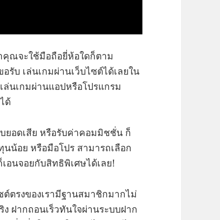
่าคุณจะใช้มือถือยี่ห้อใดก็ตาม
อรับ เล่นเกมผ่านเว็บไซต์ได้เลยใน
d จะเล่นเกมผ่านแอปหรือโปรแกรม
ได้
รับยอดเสีย หรือรับค่าคอมมิชชั่น ก็
ทุนน้อย หรือมือโปร สามารถเลือก
ก็เอนจอยกับสิทธิพิเศษได้เลย!
บไซต์ตรงของเรามีฐานสมาชิกมากไม่
นจริง ฝากถอนเร็วทันใจผ่านระบบฝาก