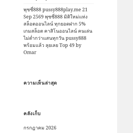
พุซซี่888 pussy888play.me 21
Sep 2569 พุซซี่888 มิติใหม่แห่ง
สล็อตออนไลน์ ทุกยอดฝาก 5%
เกมสล็อต คาสิโนออนไลน์ คนเล่น
ไม่ต่ำกว่าแสนทุกวัน pussy888
พร้อมแล้ว ลุยเลย Top 49 by
Omar
ความเห็นล่าสุด
คลังเก็บ
กรกฎาคม 2026