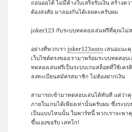
ถอนออโต้ ไม่มีค้างใบเสร็จรับเงิน สร้างความ
ต้องสงสัย มาลองกันได้เลยคะครับผม
joker123 กับระบบทดลองเล่นฟรีที่คุณไม
อย่างที่พวกเรา
joker123auto
เสนอแนะคุณไ
เว็บไซต์ตรงของเรามาพร้อมระบบทดสอบเล่น
ทดลองเล่นฟรีเป็นระบบเกมสล็อตที่ใช้เครด
ลงทะเบียนสมัครสมาชิก ไม่ต้องฝากเงิน
สามารถเข้ามาทดสอบเล่นได้ทันที แต่ว่า
ภายในเกมได้เพียงเท่านั้นครับผม ซึ่งระ
เป็นแบบไหนนั้น ในพาร์ทนี้ พวกเราจะพาค
ขึ้นเองขอรับ เลทโก!