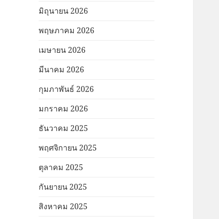
มิถุนายน 2026
พฤษภาคม 2026
เมษายน 2026
มีนาคม 2026
กุมภาพันธ์ 2026
มกราคม 2026
ธันวาคม 2025
พฤศจิกายน 2025
ตุลาคม 2025
กันยายน 2025
สิงหาคม 2025