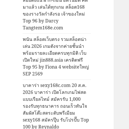
สอยตังแน่ ฝาก-ถอน อัตโนมัติ คัด
มาแล้ว เล่นได้ทุกเกม สล็อต168
ของรางวัลกำลังรอ เจ้าของใหม่
Top 96 by Darcy
Tangtem168e.com
พนัน สล็อตเว็บตรง รวมสล็อตน่า
เล่น 2026 เกมดังจากค่ายชั้นนำ
พร้อมรายละเอียดครบทุกมิติ เว็บ
เปิดใหม่ jin888.asia เครดิตฟรี
Top 95 by Fiona 4 websiteใหญ่
SEP 2569
บาคาร่า sexy168c.com 20 ส.ค.
2026 บาคาร่า เปิดโลกเกมไพ่สด
แบบเรียลไทม์ สมัครรับ 1,000
รองรับทุกธนาคาร ถอนเร็วทันใจ
สัมผัสโต๊ะสดระดับพรีเมียม
sexy168 สมัครปุ๊บ รับโปรปั๊บ Top
100 by Reynaldo