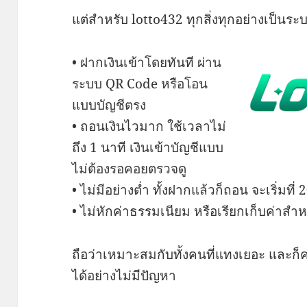
แต่สำหรับ lotto432 ทุกสิ่งทุกอย่างเป็นระ
• ฝากเงินเข้าโดยทันที ผ่าน
ระบบ QR Code หรือโอน
แบบบัญชีตรง
• ถอนเงินไวมาก ใช้เวลาไม่
ถึง 1 นาที เงินเข้าบัญชีแบบ
ไม่ต้องรอคอยตรวจดู
• ไม่มีอย่างต่ำ ทั้งฝากแล้วก็ถอน จะเริ่มท
• ไม่หักค่าธรรมเนียม หรือเรียกเก็บค่าสำห
ถือว่าเหมาะสมกับทั้งคนที่แทงเยอะ และก
ได้อย่างไม่มีปัญหา