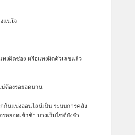
องแน่ใจ
่าแทงผิดช่อง หรือแทงผิดตัวเลขแล้ว
 ไม่ต้องรอยอดนาน
ลากกินแบ่งออนไลน์เป็น ระบบการคลัง
ือรอยอดเข้าช้า บางเว็บไซต์ยังจำ