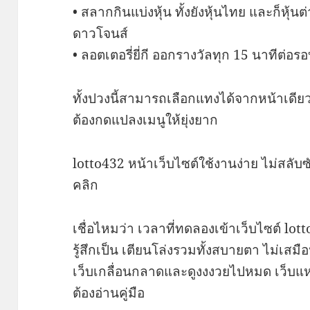
• สลากกินแบ่งหุ้น ทั้งยังหุ้นไทย และก็หุ้นต่า
ดาวโจนส์
• ลอตเตอรี่ยี่กี ออกรางวัลทุก 15 นาทีต่อร
ทั้งปวงนี้สามารถเลือกแทงได้จากหน้าเดีย
ต้องกดแปลงเมนูให้ยุ่งยาก
lotto432 หน้าเว็บไซต์ใช้งานง่าย ไม่สลับซ
คลิก
เชื่อไหมว่า เวลาที่ทดลองเข้าเว็บไซต์ lo
รู้สึกเป็น เตียนโล่งรวมทั้งสบายตา ไม่เสมื
เว็บเกลื่อนกลาดและดูงงงวยไปหมด เว็บแห
ต้องอ่านคู่มือ