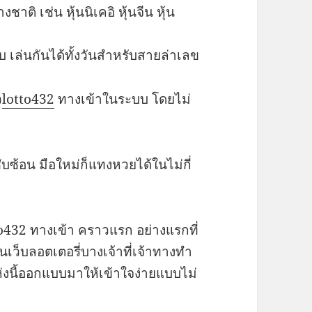
งชาติ เช่น หุ้นนิเคอิ หุ้นจีน หุ้น
อบ เล่นกันได้ทั้งวันสำหรับสายล่าเลข
ว
lotto432
ทางเข้าในระบบ โดยไม่
ับซ้อน มือใหม่ก็แทงหวยได้ในไม่กี่
tto432 ทางเข้า คราวแรก อย่างแรกที่
อนเว็บลอตเตอรี่บางเจ้าที่เจ้าทางทำ
่งนี้ออกแบบมาให้เข้าใจง่ายแบบไม่