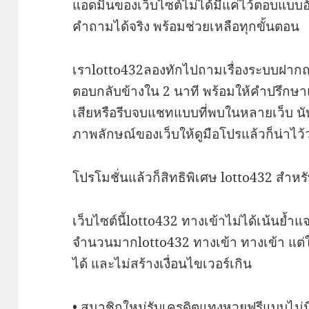
แอดมินของเว็บไซต์ไม่ได้มีแค่ไว้ตอบแบบ
คำถามได้จริง พร้อมช่วยเหลือทุกขั้นตอน
เราlotto432ลองทักไปถามเรื่องระบบฝากถ
ตอบกลับข้างใน 2 นาที พร้อมให้คำปรึกษ
เสียหรือรีบจบแชทแบบที่พบในหลายเว็บ นับ
ภาพลักษณ์ของเว็บให้ดูมือโปรแล้วก็น่าไว้ว
โปรโมชั่นแล้วก็สิทธิพิเศษ lotto432 สำหรั
เว็บไซต์นี้lotto432 ทางเข้าไม่ได้เน้นย
จำนวนมากlotto432 ทางเข้า ทางเข้า แต่
ได้ และไม่สร้างเงื่อนไขเวอร์เกิน
• สมาชิกใหม่รับเครดิตแทงหวยฟรีแบบไม่มี