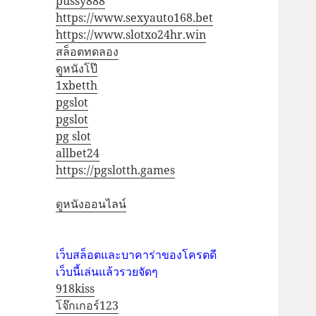
pussy888
https://www.sexyauto168.bet
https://www.slotxo24hr.win
สล็อตทดลอง
ดูหนังโป๊
1xbetth
pgslot
pgslot
pg slot
allbet24
https://pgslotth.games
ดูหนังออนไลน์
เว็บสล็อตและบาคาร่าของโครตดี
เว็บนี้เล่นแล้วรวยจัดๆ
918kiss
โจ๊กเกอร์123