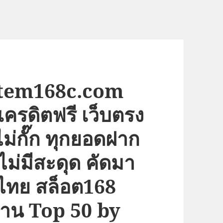
tem168c.com
ครดิตฟรี เว็บตรง
่กั๊ก ทุกยอดฝาก
ไม่มีสะดุด คัดมา
นไทย สล็อต168
่บ้าน Top 50 by