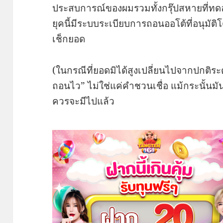
ประสบการณ์ของผมรวมทั้งกรุ๊ปสหายที่ทด
ยุคนี้มีระบบระเบียบการถอนออโต้ที่อนุมั
เช็กยอด
(ในกรณีที่ยอดมิได้สูงเปลี่ยนไปจากปกติร
ถอนไว” ไม่ใช่แค่คำชวนเชื่อ แม้กระนั้นมั
ควรจะมีไปแล้ว