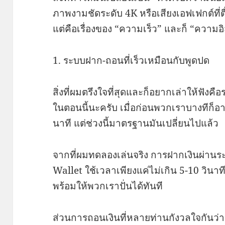
ภาพงามชัดระดับ 4K หรือเสียงเอฟเฟกต์ที่ตื
แต่คือเรื่องของ “ความเร็ว” และก็ “ความอ
1. ระบบฝาก-ถอนที่เร็วเหมือนกับพูดปด
สิ่งที่ผมตรึงใจที่สุดและก็อยากเล่าให้ฟัง
ในตอนนี้นะครับ เมื่อก่อนพวกเราบางทีก็อา
นาที แต่ช่วงนี้มาตรฐานมันเปลี่ยนไปแล้ว
จากที่ผมทดลองเล่นจริง การฝากเงินผ่า
Wallet ใช้เวลาเพียงแค่ไม่เกิน 5-10 วินาที 
พร้อมให้พวกเราปั่นได้ทันที
ส่วนการถอนเงินที่หลายท่านกังวลใจกันว่า