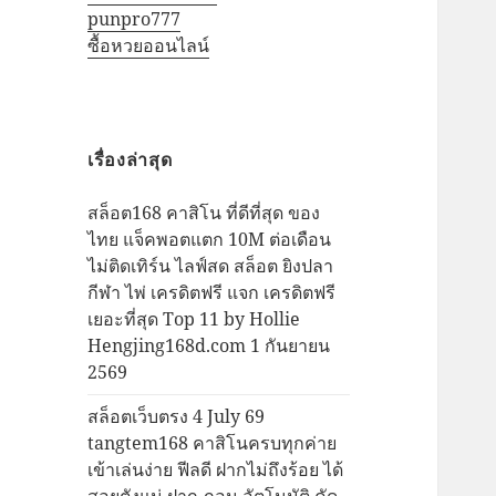
punpro777
ซื้อหวยออนไลน์
เรื่องล่าสุด
สล็อต168 คาสิโน ที่ดีที่สุด ของ
ไทย แจ็คพอตแตก 10M ต่อเดือน
ไม่ติดเทิร์น ไลฟ์สด สล็อต ยิงปลา
กีฬา ไพ่ เครดิตฟรี แจก เครดิตฟรี
เยอะที่สุด Top 11 by Hollie
Hengjing168d.com 1 กันยายน
2569
สล็อตเว็บตรง 4 July 69
tangtem168 คาสิโนครบทุกค่าย
เข้าเล่นง่าย ฟีลดี ฝากไม่ถึงร้อย ได้