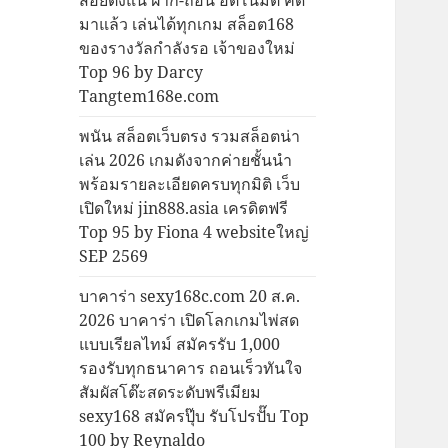
สอยตังแน่ ฝาก-ถอน อัตโนมัติ คัด
มาแล้ว เล่นได้ทุกเกม สล็อต168
ของรางวัลกำลังรอ เจ้าของใหม่
Top 96 by Darcy
Tangtem168e.com
พนัน สล็อตเว็บตรง รวมสล็อตน่า
เล่น 2026 เกมดังจากค่ายชั้นนำ
พร้อมรายละเอียดครบทุกมิติ เว็บ
เปิดใหม่ jin888.asia เครดิตฟรี
Top 95 by Fiona 4 websiteใหญ่
SEP 2569
บาคาร่า sexy168c.com 20 ส.ค.
2026 บาคาร่า เปิดโลกเกมไพ่สด
แบบเรียลไทม์ สมัครรับ 1,000
รองรับทุกธนาคาร ถอนเร็วทันใจ
สัมผัสโต๊ะสดระดับพรีเมียม
sexy168 สมัครปุ๊บ รับโปรปั๊บ Top
100 by Reynaldo