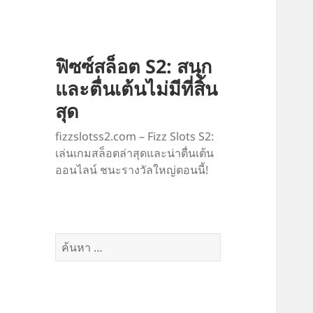
ฟิซซ์สล็อต S2: สนุก
และตื่นเต้นไม่มีที่สิ้น
สุด
fizzslotss2.com – Fizz Slots S2:
เล่นเกมสล็อตล่าสุดและน่าตื่นเต้น
ออนไลน์ ชนะรางวัลใหญ่ตอนนี้!
ค้นหา
สำหรับ: