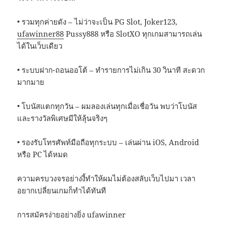
• รวมทุกค่ายดัง – ไม่ว่าจะเป็น PG Slot, Joker123,
ufawinner88
Pussy888 หรือ SlotXO ทุกเกมสามารถเล่น
ได้ในเว็บเดียว
• ระบบฝาก-ถอนออโต้ – ทำรายการไม่เกิน 30 วินาที สะดวก
มากมาย
• โบนัสแตกทุกวัน – ผมลองเล่นทุกเมื่อเชื่อวัน พบว่าโบนัส
และรางวัลพิเศษมีให้ลุ้นจริงๆ
• รองรับโทรศัพท์มือถือทุกระบบ – เล่นผ่าน iOS, Android
หรือ PC ได้หมด
ความครบวงจรอย่างงี้ทำให้ผมไม่ต้องสลับเว็บไปมา เวลา
อยากเปลี่ยนเกมก็ทำได้ทันที
การสมัครง่ายอย่างยิ่ง ufawinner