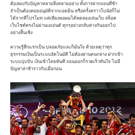
ต้องพบกับปัญหาหลายสิ่งหลายอย่าง ทั้งการฝากถอนที่ช้า
จำเป็นต้องคอยอนุมัติจากแอดมิน หรือครั้งคราวโบนัสก็ไม่
ได้จากที่โปรโมท แต่เพียงพอผมได้ทดลองเล่นเว็บ สล็อต
เว็บไซต์ตรงไม่ผ่านเอเย่นต์ ทุกๆอย่างกลับต่างกันออกไป
อย่างสิ้นเชิง
ความรู้สึกแรกเป็น ปลอดภัยและก็มั่นใจ ด้วยเหตุว่าทุก
ธุรกรรมเงินเป็นระบบอัตโนมัติ ไม่ต้องผ่านคนกลาง ฝากเข้า
ระบบปุบปับ เงินเข้าโดยทันที ถอนออกก็รวดเร็วทันใจ ไม่มี
ปัญหาล่าช้าราวกับเมื่อก่อน