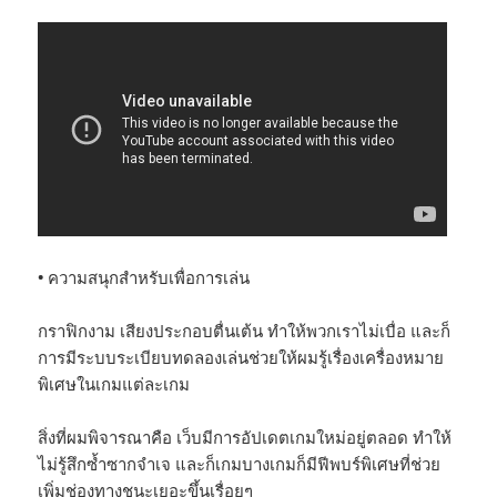
• ความสนุกสำหรับเพื่อการเล่น
กราฟิกงาม เสียงประกอบตื่นเต้น ทำให้พวกเราไม่เบื่อ และก็
การมีระบบระเบียบทดลองเล่นช่วยให้ผมรู้เรื่องเครื่องหมาย
พิเศษในเกมแต่ละเกม
สิ่งที่ผมพิจารณาคือ เว็บมีการอัปเดตเกมใหม่อยู่ตลอด ทำให้
ไม่รู้สึกซ้ำซากจำเจ และก็เกมบางเกมก็มีฟีพบร์พิเศษที่ช่วย
เพิ่มช่องทางชนะเยอะขึ้นเรื่อยๆ