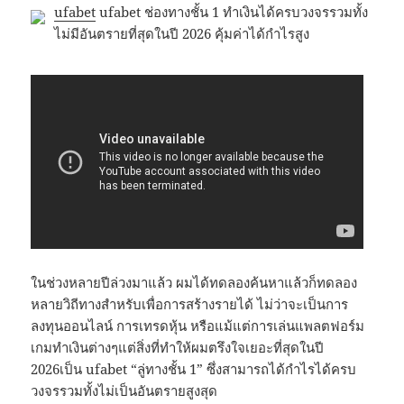
ufabet
ufabet ช่องทางชั้น 1 ทำเงินได้ครบวงจรรวมทั้ง
ไม่มีอันตรายที่สุดในปี 2026 คุ้มค่าได้กำไรสูง
ในช่วงหลายปีล่วงมาแล้ว ผมได้ทดลองค้นหาแล้วก็ทดลอง
หลายวิถีทางสำหรับเพื่อการสร้างรายได้ ไม่ว่าจะเป็นการ
ลงทุนออนไลน์ การเทรดหุ้น หรือแม้แต่การเล่นแพลตฟอร์ม
เกมทำเงินต่างๆแต่สิ่งที่ทำให้ผมตรึงใจเยอะที่สุดในปี
2026เป็น ufabet “ลู่ทางชั้น 1” ซึ่งสามารถได้กำไรได้ครบ
วงจรรวมทั้งไม่เป็นอันตรายสูงสุด