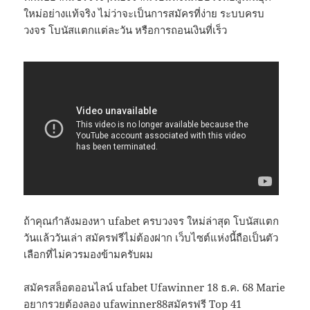
ใหม่อย่างแท้จริง ไม่ว่าจะเป็นการสมัครที่ง่าย ระบบครบ
วงจร โบนัสแตกแต่ละวัน หรือการถอนเงินที่เร็ว
ถ้าคุณกำลังมองหา ufabet ครบวงจร ใหม่ล่าสุด โบนัสแตก
วันแล้ววันเล่า สมัครฟรีไม่ต้องฝาก เว็บไซต์แห่งนี้ถือเป็นตัว
เลือกที่ไม่ควรมองข้ามครับผม
สมัครสล็อตออนไลน์ ufabet Ufawinner 18 ธ.ค. 68 Marie
อยากรวยต้องลอง ufawinner88สมัครฟรี Top 41