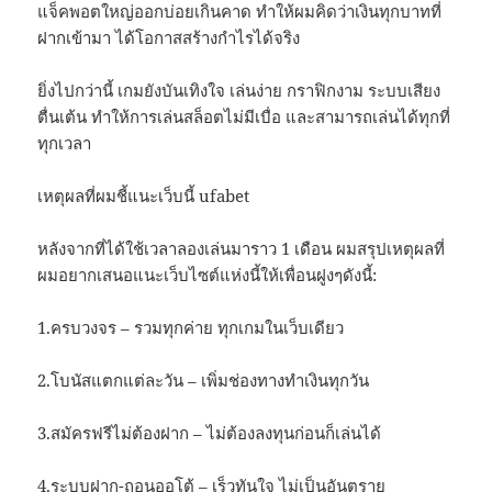
แจ็คพอตใหญ่ออกบ่อยเกินคาด ทำให้ผมคิดว่าเงินทุกบาทที่
ฝากเข้ามา ได้โอกาสสร้างกำไรได้จริง
ยิ่งไปกว่านี้ เกมยังบันเทิงใจ เล่นง่าย กราฟิกงาม ระบบเสียง
ตื่นเต้น ทำให้การเล่นสล็อตไม่มีเบื่อ และสามารถเล่นได้ทุกที่
ทุกเวลา
เหตุผลที่ผมชี้แนะเว็บนี้ ufabet
หลังจากที่ได้ใช้เวลาลองเล่นมาราว 1 เดือน ผมสรุปเหตุผลที่
ผมอยากเสนอแนะเว็บไซต์แห่งนี้ให้เพื่อนฝูงๆดังนี้:
1.ครบวงจร – รวมทุกค่าย ทุกเกมในเว็บเดียว
2.โบนัสแตกแต่ละวัน – เพิ่มช่องทางทำเงินทุกวัน
3.สมัครฟรีไม่ต้องฝาก – ไม่ต้องลงทุนก่อนก็เล่นได้
4.ระบบฝาก-ถอนออโต้ – เร็วทันใจ ไม่เป็นอันตราย