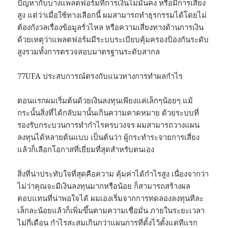
ปัญหากับบางแพลตฟอร์มที่การเงินไม่มั่นคง หรือมีการเสี่ยง
สูง แต่ว่าเมื่อใช้ทางเลือกนี้ ผมสามารถทำธุรกรรมได้โดยไม่
ต้องกังวลเรื่องข้อมูลรั่วไหล หรือความเสี่ยงทางด้านการเงิน
ด้วยเหตุว่าแพลตฟอร์มมีระบบระเบียบคุ้มครองป้องกันระดับ
สูงรวมทั้งการตรวจสอบมาตรฐานระดับสากล
77UFA ประสบการณ์ตรงกับแนวทางการทำผลกำไร
ตอนแรกผมเริ่มต้นด้วยเงินลงทุนเพียงแค่เล็กๆน้อยๆ แม้
กระนั้นสิ่งที่ได้กลับมานั้นเกินความคาดหมาย ด้วยระบบที่
รองรับกระบวนการทำกำไรครบวงจร ผมสามารถวางแผน
ลงทุนได้หลายต้นแบบ เป็นต้นว่า ผู้กระทำระจายการเสี่ยง
แล้วก็เลือกโอกาสที่เยี่ยมที่สุดสำหรับตนเอง
สิ่งที่น่าประทับใจที่สุดคือความ คุ้มค่าได้กำไรสูง เนื่องจากว่า
ไม่ว่าคุณจะมีเงินลงทุนมากหรือน้อย ก็สามารถสร้างผล
ตอบแทนที่น่าพอใจได้ ผมเองเริ่มจากการทดลองลงทุนทีละ
เล็กละน้อยแล้วก็เพิ่มขึ้นตามความเชื่อมั่น ภายในระยะเวลา
ไม่กี่เดือน กำไรสะสมเกินกว่าแผนการที่ตั้งไว้ตั้งแต่ทีแรก