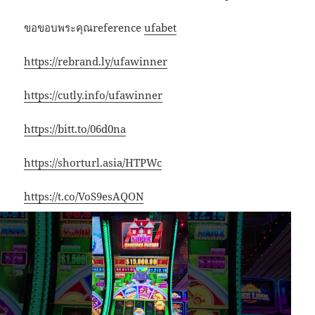
ขอขอบพระคุณreference
ufabet
https://rebrand.ly/ufawinner
https://cutly.info/ufawinner
https://bitt.to/06d0na
https://shorturl.asia/HTPWc
https://t.co/VoS9esAQON