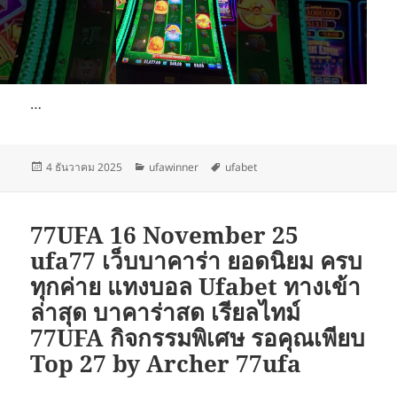
…
เขียน
หมวด
ป้าย
4 ธันวาคม 2025
ufawinner
ufabet
เมื่อ
หมู่
กำกับ
77UFA 16 November 25
ufa77 เว็บบาคาร่า ยอดนิยม ครบ
ทุกค่าย แทงบอล Ufabet ทางเข้า
ล่าสุด บาคาร่าสด เรียลไทม์
77UFA กิจกรรมพิเศษ รอคุณเพียบ
Top 27 by Archer 77ufa