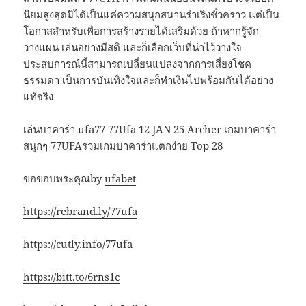
นิยมสูงสุดมิได้เป็นแค่ความสนุกสนานร่าเริงชั่วคราว แต่เป็น
โอกาสสำหรับเพื่อการสร้างรายได้เสริมด้วย ถ้าหากรู้จัก
วางแผน เล่นอย่างมีสติ และก็เลือกเว็บที่น่าไว้วางใจ
ประสบการณ์นี้สามารถเปลี่ยนแปลงจากการเสี่ยงโชค
ธรรมดา เป็นการบันเทิงใจและก็ทำเงินไปพร้อมกันได้อย่าง
แท้จริง
เล่นบาคาร่า ufa77 77Ufa 12 JAN 25 Archer เกมบาคาร่า
สนุกๆ 77UFAรวมเกมบาคาร่าแตกง่าย Top 28
ขอขอบพระคุณby
ufabet
https://rebrand.ly/77ufa
https://cutly.info/77ufa
https://bitt.to/6rns1c