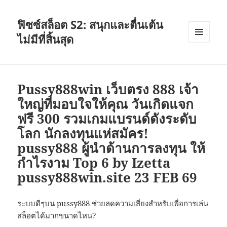
ฟิซซ์สล็อต S2: สนุกและตื่นเต้น
ไม่มีที่สิ้นสุด
เมนู
และวิด
เจ็ต
Pussy888win เว็บตรง 888 เจ้า
ใหญ่ที่มอบใจให้คุณ วันเกิดแจก
ฟรี 300 รวมเกมแบรนด์ดังระดับ
โลก นักลงทุนแห่สมัคร!
pussy888 ผู้นำด้านการลงทุน ให้
กำไรงาม Top 6 by Izetta
pussy888win.site 23 FEB 69
ระบบดีๆบน pussy888 ช่วยลดความเสี่ยงสำหรับเพื่อการเล่น
สล็อตได้มากขนาดไหน?