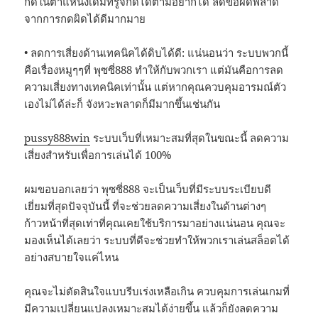
กดในตำแหน่งเดิมที่รู้จักดีได้ตามอยากได้ ลดข้อผิดพลาด
จากการกดผิดได้ดีมากมาย
• ลดการเสี่ยงด้านเทคนิคได้ดิบได้ดี: แน่นอนว่า ระบบพวกนี้
คือเรื่องหมูๆๆที่ พุซซี่888 ทำให้กับพวกเรา แต่มันคือการลด
ความเสี่ยงทางเทคนิคเท่านั้น แต่หากคุณควบคุมอารมณ์ตัว
เองไม่ได้ล่ะก็ จังหวะพลาดก็มีมากขึ้นเช่นกัน
pussy888win
ระบบเว็บที่เหมาะสมที่สุดในขณะนี้ ลดความ
เสี่ยงสำหรับเพื่อการเล่นได้ 100%
ผมขอบอกเลยว่า พุซซี่888 จะเป็นเว็บที่มีระบบระเบียบดี
เยี่ยมที่สุดปัจจุบันนี้ ที่จะช่วยลดความเสี่ยงในด้านต่างๆ
ก้าวหน้าที่สุดเท่าที่คุณเคยใช้บริการมาอย่างแน่นอน คุณจะ
มองเห็นได้เลยว่า ระบบที่ดีจะช่วยทำให้พวกเราเล่นสล็อตได้
อย่างสบายใจแค่ไหน
คุณจะไม่ตัดสินใจแบบรีบเร่งเหลือเกิน ควบคุมการเล่นเกมที่
มีความเปลี่ยนแปลงเหมาะสมได้ง่ายขึ้น แล้วก็ยังลดความ