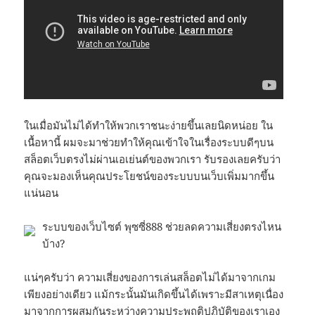
ในเมื่อมันไม่ได้ทำให้พวกเราชนะง่ายขึ้นเลยนิดหน่อย ใน
เนื้อหานี้ ผมจะมาช่วยทำให้คุณเข้าใจในเรื่องระบบดีๆบน
สล็อตเว็บตรงไม่ผ่านเอเย่นต์ของพวกเรา รับรองเลยครับว่า
คุณจะมองเห็นคุณประโยชน์ของระบบบนเว็บเพิ่มมากขึ้น
แน่นอน
ระบบของเว็บไซต์ พุซซี่888 ช่วยลดความเสี่ยงตรงไหน
บ้าง?
แน่ๆครับว่า ความเสี่ยงของการเล่นสล็อตไม่ได้มาจากเกม
เพียงอย่างเดียว แม้กระนั้นมันเกิดขึ้นได้เพราะมีสาเหตุเนื่อง
มาจากการผสมกันระหว่างความประพฤติปฏิบัติของเราเอง