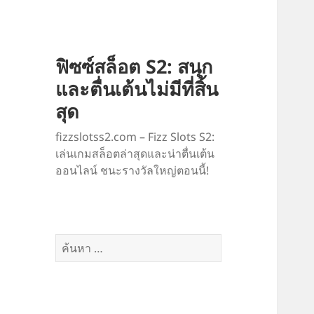
ฟิซซ์สล็อต S2: สนุก
และตื่นเต้นไม่มีที่สิ้น
สุด
fizzslotss2.com – Fizz Slots S2:
เล่นเกมสล็อตล่าสุดและน่าตื่นเต้น
ออนไลน์ ชนะรางวัลใหญ่ตอนนี้!
ค้นหา
สำหรับ: