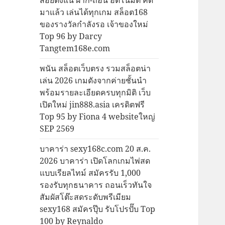
สอยตังแน่ ฝาก-ถอน อัตโนมัติ คัด
มาแล้ว เล่นได้ทุกเกม สล็อต168
ของรางวัลกำลังรอ เจ้าของใหม่
Top 96 by Darcy
Tangtem168e.com
พนัน สล็อตเว็บตรง รวมสล็อตน่า
เล่น 2026 เกมดังจากค่ายชั้นนำ
พร้อมรายละเอียดครบทุกมิติ เว็บ
เปิดใหม่ jin888.asia เครดิตฟรี
Top 95 by Fiona 4 websiteใหญ่
SEP 2569
บาคาร่า sexy168c.com 20 ส.ค.
2026 บาคาร่า เปิดโลกเกมไพ่สด
แบบเรียลไทม์ สมัครรับ 1,000
รองรับทุกธนาคาร ถอนเร็วทันใจ
สัมผัสโต๊ะสดระดับพรีเมียม
sexy168 สมัครปุ๊บ รับโปรปั๊บ Top
100 by Reynaldo