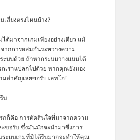
มเสี่ยงตรงไหนบ้าง?
ม่ได้มาจากเกมเพียงอย่างเดียว แม้
องมาจากการผสมกันระหว่างความ
งระบบด้วย ถ้าหากระบบวางแบบได้
งพวกเราแปลกไปด้วย หากคุณยังมอง
ความสำคัญเลยขอรับ เลทโก!
รีบ
แรกก็คือ การตัดสินใจที่มาจากความ
ละขอรับ ซึ่งมันมักจะนำมาซึ่งการ
้นระบบเกมที่มิได้รีบมากจะทำให้คุณ