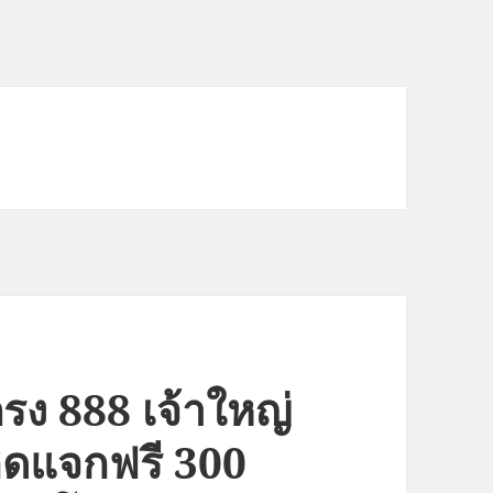
ง 888 เจ้าใหญ่
กิดแจกฟรี 300