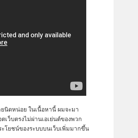
ลยนิดหน่อย ในเนื้อหานี้ ผมจะมา
อตเว็บตรงไม่ผ่านเอเย่นต์ของพวก
ระโยชน์ของระบบบนเว็บเพิ่มมากขึ้น