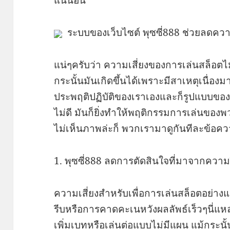
ระบบของเว็บไซต์ พุซซี่888 ช่วยลดควา
แน่ๆครับว่า ความเสี่ยงของการเล่นสล็อตไ
กระนั้นมันเกิดขึ้นได้เพราะมีสาเหตุเนื่
ประพฤติปฏิบัติของเราเองและก็รูปแบบขอ
ไม่ดี มันก็ยิ่งทำให้พฤติกรรมการเล่นขอ
ไม่เห็นภาพล่ะก็ พวกเรามาดูกันทีละข้อ
1. พุซซี่888 ลดการตัดสินใจที่มาจากความ
ความเสี่ยงสำหรับเพื่อการเล่นสล็อตอย่าง
รีบหรือการคาดคะเนหวังผลลัพธ์เร็วๆนี่แห
เพิ่มเบทหรือเล่นต่อแบบไม่มีแผน แม้กระนั