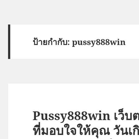
ป้ายกำกับ:
pussy888win
Pussy888win เว็บตร
ที่มอบใจให้คุณ วันเ