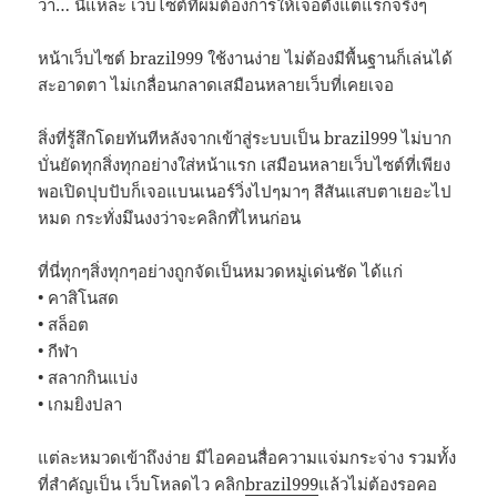
ว่า… นี่แหละ เว็บไซต์ที่ผมต้องการให้เจอตั้งแต่แรกจริงๆ
หน้าเว็บไซต์ brazil999 ใช้งานง่าย ไม่ต้องมีพื้นฐานก็เล่นได้
สะอาดตา ไม่เกลื่อนกลาดเสมือนหลายเว็บที่เคยเจอ
สิ่งที่รู้สึกโดยทันทีหลังจากเข้าสู่ระบบเป็น brazil999 ไม่บาก
บั่นยัดทุกสิ่งทุกอย่างใส่หน้าแรก เสมือนหลายเว็บไซต์ที่เพียง
พอเปิดปุบปับก็เจอแบนเนอร์วิ่งไปๆมาๆ สีสันแสบตาเยอะไป
หมด กระทั่งมึนงงว่าจะคลิกที่ไหนก่อน
ที่นี่ทุกๆสิ่งทุกๆอย่างถูกจัดเป็นหมวดหมู่เด่นชัด ได้แก่
• คาสิโนสด
• สล็อต
• กีฬา
• สลากกินแบ่ง
• เกมยิงปลา
แต่ละหมวดเข้าถึงง่าย มีไอคอนสื่อความแจ่มกระจ่าง รวมทั้ง
ที่สำคัญเป็น เว็บโหลดไว คลิก
brazil999
แล้วไม่ต้องรอคอ