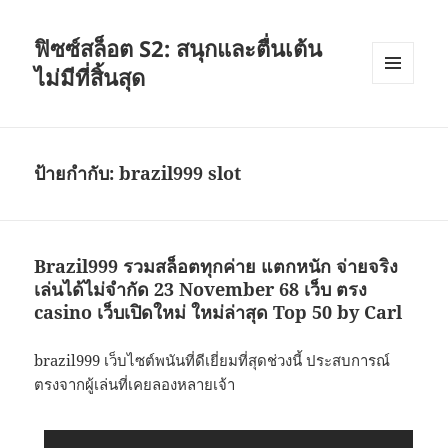
ฟิซซ์สล็อต S2: สนุกและตื่นเต้น
ไม่มีที่สิ้นสุด
เมนู
และวิด
เจ็ต
ป้ายกำกับ:
brazil999 slot
Brazil999 รวมสล็อตทุกค่าย แตกหนัก จ่ายจริง
เล่นได้ไม่จำกัด 23 November 68 เว็บ ตรง
casino เว็บเปิดใหม่ ใหม่ล่าสุด Top 50 by Carl
brazil999 เว็บไซต์พนันที่ดีเยี่ยมที่สุดช่วงนี้ ประสบการณ์
ตรงจากผู้เล่นที่เคยลองหลายเจ้า