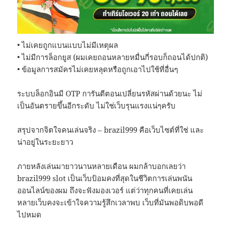
• ไม่เคยถูกแบนแบบไม่มีเหตุผล
• ไม่มีการล็อกยูส (ผมเคยถอนหลายหมื่นกี่รอบก็ถอนได้ปกติ)
• ข้อมูลการสมัครไม่เคยหลุดหรือถูกเอาไปใช้ที่อื่นๆ
ระบบล็อกอินมี OTP การันตีตอนเปลี่ยนรหัสผ่านด้วยนะ ไม่
เป็นอันตรายขึ้นอีกระดับ ไม่ใช่เว็บรุนแรงแน่ๆครับ
สรุปจากจิตใจคนเล่นจริง – brazil999 คือเว็บไซต์ที่ใช่ และ
น่าอยู่ในระยะยาว
ภายหลังเล่นมายาวนานหลายเดือน ผมกล้าบอกเลยว่า
brazil999 slot เป็นเว็บป้อมคงที่สุดในชีวิตการเล่นพนัน
ออนไลน์ของผม ถึงจะฟังมองเวอร์ แต่ว่าทุกคนที่เคยเล่น
หลายเว็บคงจะเข้าใจความรู้สึกเวลาพบ เว็บที่มันพอดิบพอดี
ไปหมด