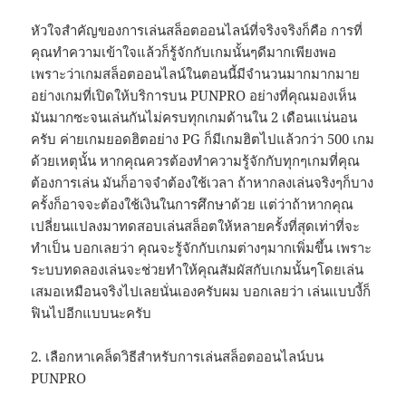
หัวใจสำคัญของการเล่นสล็อตออนไลน์ที่จริงจริงก็คือ การที่
คุณทำความเข้าใจแล้วก็รู้จักกับเกมนั้นๆดีมากเพียงพอ
เพราะว่าเกมสล็อตออนไลน์ในตอนนี้มีจำนวนมากมากมาย
อย่างเกมที่เปิดให้บริการบน PUNPRO อย่างที่คุณมองเห็น
มันมากซะจนเล่นกันไม่ครบทุกเกมด้านใน 2 เดือนแน่นอน
ครับ ค่ายเกมยอดฮิตอย่าง PG ก็มีเกมฮิตไปแล้วกว่า 500 เกม
ด้วยเหตุนั้น หากคุณควรต้องทำความรู้จักกับทุกๆเกมที่คุณ
ต้องการเล่น มันก็อาจจำต้องใช้เวลา ถ้าหากลงเล่นจริงๆก็บาง
ครั้งก็อาจจะต้องใช้เงินในการศึกษาด้วย แต่ว่าถ้าหากคุณ
เปลี่ยนแปลงมาทดสอบเล่นสล็อตให้หลายครั้งที่สุดเท่าที่จะ
ทำเป็น บอกเลยว่า คุณจะรู้จักกับเกมต่างๆมากเพิ่มขึ้น เพราะ
ระบบทดลองเล่นจะช่วยทำให้คุณสัมผัสกับเกมนั้นๆโดยเล่น
เสมอเหมือนจริงไปเลยนั่นเองครับผม บอกเลยว่า เล่นแบบงี้ก็
ฟินไปอีกแบบนะครับ
2. เลือกหาเคล็ดวิธีสำหรับการเล่นสล็อตออนไลน์บน
PUNPRO