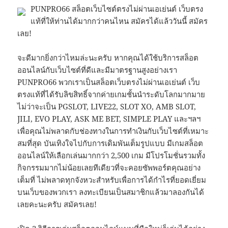
PUNPRO66 สล็อตเว็บไซต์ตรงไม่ผ่านเอเย่นต์ เว็บตรง
แท้ที่ให้ท่านได้มากกว่าคนไหน สมัครได้แล้ววันนี้ สมัคร
เลย!
จะดีมากยิ่งกว่าไหมล่ะนะครับ หากคุณได้ใช้บริการสล็อต
ออนไลน์กับเว็บไซต์ที่ดีและมีมาตรฐานสูงอย่างเรา
PUNPRO66 พวกเราเป็นสล็อตเว็บตรงไม่ผ่านเอเย่นต์ เว็บ
ตรงแท้ที่ได้รับลิขสิทธิ์จากค่ายเกมชั้นนำระดับโลกมากมาย
ไม่ว่าจะเป็น PGSLOT, LIVE22, SLOT XO, AMB SLOT,
JILI, EVO PLAY, ASK ME BET, SIMPLE PLAY และฯลฯ
เพื่อคุณไม่พลาดกับช่องทางในการทำเงินกับเว็บไซต์ที่เหมาะ
สมที่สุด บันเทิงใจไปกับการเดิมพันเต็มรูปแบบ มีเกมสล็อต
ออนไลน์ให้เลือกเล่นมากกว่า 2,500 เกม มีโปรโมชั่นรวมทั้ง
กิจกรรมมากไม่น้อยเลยทีเดียวที่จะคอยซัพพอร์ตคุณอย่าง
เต็มที่ ไม่พลาดทุกจังหวะสำหรับเพื่อการได้กำไรที่ยอดเยี่ยม
บนเว็บของพวกเรา ลงทะเบียนเป็นสมาชิกแล้วมาลองกันได้
เลยคะนะครับ สมัครเลย!